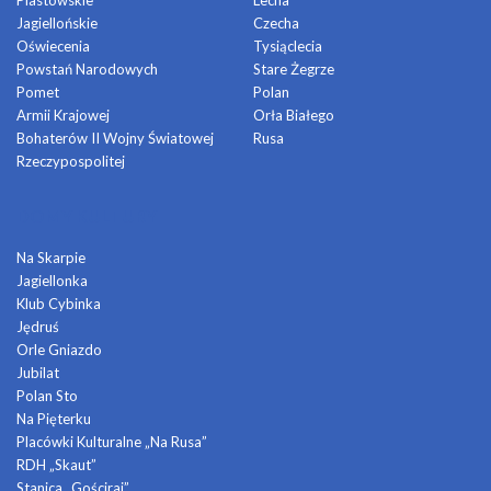
Piastowskie
Lecha
Jagiellońskie
Czecha
Oświecenia
Tysiąclecia
Powstań Narodowych
Stare Żegrze
Pomet
Polan
Armii Krajowej
Orła Białego
Bohaterów II Wojny Światowej
Rusa
Rzeczypospolitej
DOMY KULTURY
Na Skarpie
Jagiellonka
Klub Cybinka
Jędruś
Orle Gniazdo
Jubilat
Polan Sto
Na Pięterku
Placówki Kulturalne „Na Rusa”
RDH „Skaut”
Stanica „Gościraj”