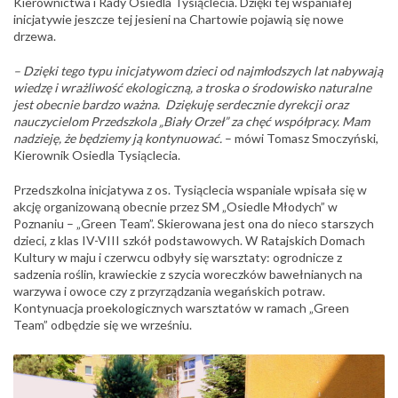
Kierownictwa i Rady Osiedla Tysiąclecia. Dzięki tej wspaniałej
inicjatywie jeszcze tej jesieni na Chartowie pojawią się nowe
drzewa.
– Dzięki tego typu inicjatywom dzieci od najmłodszych lat nabywają
wiedzę i wrażliwość ekologiczną, a troska o środowisko naturalne
jest obecnie bardzo ważna. Dziękuję serdecznie dyrekcji oraz
nauczycielom Przedszkola „Biały Orzeł” za chęć współpracy. Mam
nadzieję, że będziemy ją kontynuować.
– mówi Tomasz Smoczyński,
Kierownik Osiedla Tysiąclecia.
Przedszkolna inicjatywa z os. Tysiąclecia wspaniale wpisała się w
akcję organizowaną obecnie przez SM „Osiedle Młodych” w
Poznaniu – „Green Team”. Skierowana jest ona do nieco starszych
dzieci, z klas IV-VIII szkół podstawowych. W Ratajskich Domach
Kultury w maju i czerwcu odbyły się warsztaty: ogrodnicze z
sadzenia roślin, krawieckie z szycia woreczków bawełnianych na
warzywa i owoce czy z przyrządzania wegańskich potraw.
Kontynuacja proekologicznych warsztatów w ramach „Green
Team” odbędzie się we wrześniu.