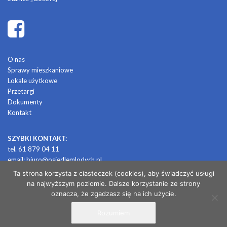
O nas
Sprawy mieszkaniowe
Lokale użytkowe
Przetargi
Dokumenty
Kontakt
SZYBKI KONTAKT:
tel. 61 879 04 11
email:
biuro@osiedlemlodych.pl
Ta strona korzysta z ciasteczek (cookies), aby świadczyć usługi
na najwyższym poziomie. Dalsze korzystanie ze strony
© 2026 OSIEDLE MŁODYCH
oznacza, że zgadzasz się na ich użycie.
Rozumiem
/ projekt i realizacja: CONTRABANDA / studio graficzne