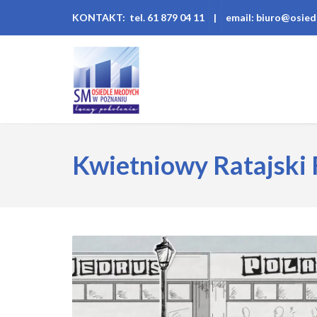
KONTAKT: tel. 61 879 04 11
|
email: biuro@osied
Kwietniowy Ratajski 