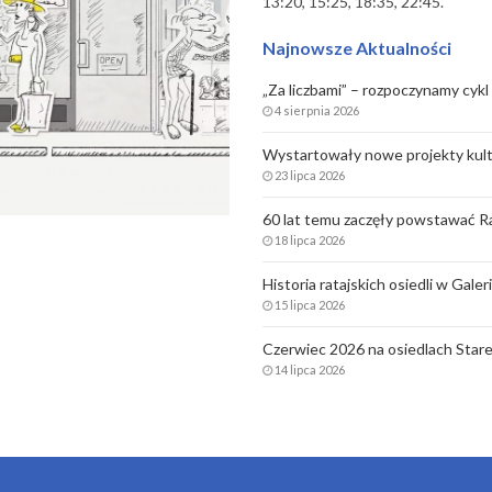
13:20, 15:25, 18:35, 22:45.
Najnowsze Aktualności
„Za liczbami” – rozpoczynamy cykl 
4 sierpnia 2026
Wystartowały nowe projekty kult
23 lipca 2026
60 lat temu zaczęły powstawać Ra
18 lipca 2026
Historia ratajskich osiedli w Gale
15 lipca 2026
Czerwiec 2026 na osiedlach Stare
14 lipca 2026