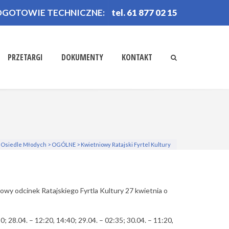
OGOTOWIE TECHNICZNE:
tel. 61 877 02 15
PRZETARGI
DOKUMENTY
KONTAKT
a Osiedle Młodych
>
OGÓLNE
>
Kwietniowy Ratajski Fyrtel Kultury
wy odcinek Ratajskiego Fyrtla Kultury 27 kwietnia o
; 28.04. – 12:20, 14:40; 29.04. – 02:35; 30.04. – 11:20,