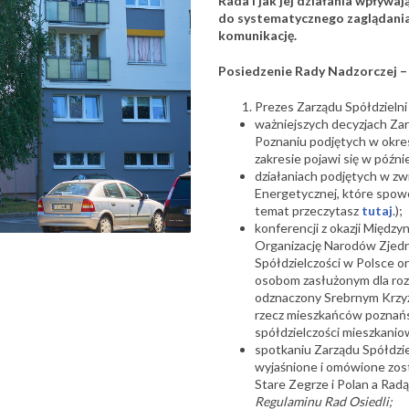
Rada i jak jej działania wpływa
do systematycznego zaglądania 
komunikację.
Posiedzenie Rady Nadzorczej – 7
Prezes Zarządu Spółdzielni
ważniejszych decyzjach Za
Poznaniu podjętych w okres
zakresie pojawi się w późni
działaniach podjętych w z
Energetycznej, które spowo
temat przeczytasz
tutaj
.);
konferencji z okazji Międ
Organizację Narodów Zjedn
Spółdzielczości w Polsce o
osobom zasłużonym dla rozwo
odznaczony Srebrnym Krzyże
rzecz mieszkańców poznańs
spółdzielczości mieszkanio
spotkaniu Zarządu Spółdzie
wyjaśnione i omówione zos
Stare Zegrze i Polan a Radą
Regulaminu Rad Osiedli;