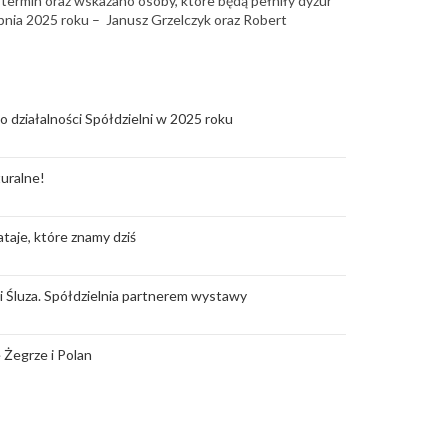
zy termin oraz wskazano osoby, które będą pełniły dyżur
pnia 2025 roku – Janusz Grzelczyk oraz Robert
o działalności Spółdzielni w 2025 roku
uralne!
taje, które znamy dziś
rii Śluza. Spółdzielnia partnerem wystawy
 Żegrze i Polan