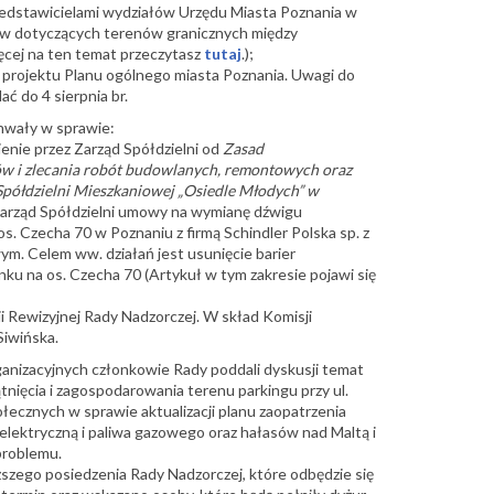
edstawicielami wydziałów Urzędu Miasta Poznania w
w dotyczących terenów granicznych między
ęcej na ten temat przeczytasz
tutaj
.);
 projektu Planu ogólnego miasta Poznania. Uwagi do
ć do 4 sierpnia br.
hwały w sprawie:
enie przez Zarząd Spółdzielni od
Zasad
w i zlecania robót budowlanych, remontowych oraz
Spółdzielni Mieszkaniowej „Osiedle Młodych” w
 Zarząd Spółdzielni umowy na wymianę dźwigu
 Czecha 70 w Poznaniu z firmą Schindler Polska sp. z
ym. Celem ww. działań jest usunięcie barier
ku na os. Czecha 70 (Artykuł w tym zakresie pojawi się
i Rewizyjnej Rady Nadzorczej. W skład Komisji
Siwińska.
anizacyjnych członkowie Rady poddali dyskusji temat
tnięcia i zagospodarowania terenu parkingu przy ul.
ołecznych w sprawie aktualizacji planu zaopatrzenia
 elektryczną i paliwa gazowego oraz hałasów nad Maltą i
problemu.
ższego posiedzenia Rady Nadzorczej, które odbędzie się