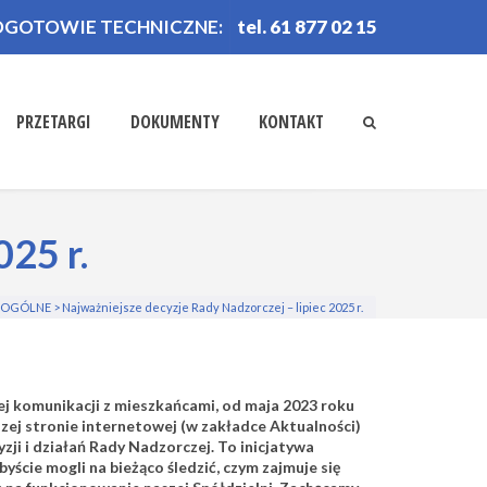
OGOTOWIE TECHNICZNE:
tel. 61 877 02 15
PRZETARGI
DOKUMENTY
KONTAKT
25 r.
OGÓLNE
>
Najważniejsze decyzje Rady Nadzorczej – lipiec 2025 r.
tej komunikacji z mieszkańcami,
od maja 2023 roku
zej stronie internetowej (w zakładce Aktualności)
i i działań Rady Nadzorczej. To inicjatywa
yście mogli na bieżąco śledzić, czym zajmuje się