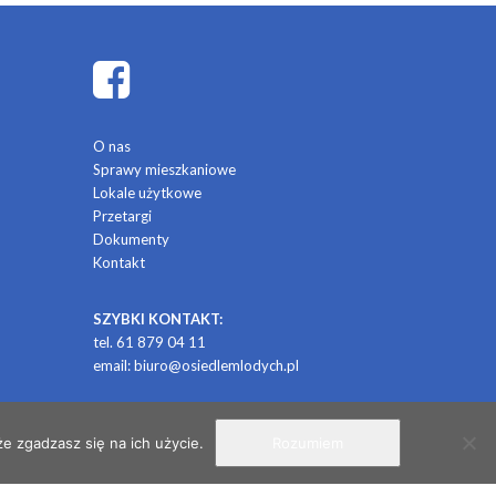
O nas
Sprawy mieszkaniowe
Lokale użytkowe
Przetargi
Dokumenty
Kontakt
SZYBKI KONTAKT:
tel. 61 879 04 11
email:
biuro@osiedlemlodych.pl
/ projekt i realizacja: CONTRABANDA / studio graficzne
e zgadzasz się na ich użycie.
Rozumiem