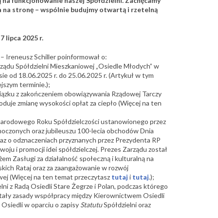
ją na funkcjonowanie naszej Spółdzielni. Zachęcamy
na stronę – wspólnie budujmy otwartą i rzetelną
 lipca 2025 r.
 – Ireneusz Schiller poinformował o:
rządu Spółdzielni Mieszkaniowej „Osiedle Młodych” w
ie od 18.06.2025 r. do 25.06.2025 r. (Artykuł w tym
ejszym terminie.);
wiązku z zakończeniem obowiązywania Rządowej Tarczy
duje zmianę wysokości opłat za ciepło (Więcej na ten
zynarodowego Roku Spółdzielczości ustanowionego przez
oczonych oraz jubileuszu 100-lecia obchodów Dnia
raz o odznaczeniach przyznanych przez Prezydenta RP
ju i promocji idei spółdzielczej. Prezes Zarządu został
m Zasługi za działalność społeczną i kulturalną na
kich Rataj oraz za zaangażowanie w rozwój
wej (Więcej na ten temat przeczytasz
tutaj
i
tutaj
.);
lni z Radą Osiedli Stare Żegrze i Polan, podczas którego
tały zasady współpracy między Kierownictwem Osiedli
 Osiedli w oparciu o zapisy
Statutu
Spółdzielni oraz