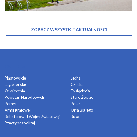
ZOBACZ WSZYSTKIE AKTUALNOŚCI
OSIEDLA
Piastowskie
Lecha
Jagiellońskie
Czecha
Oświecenia
Tysiąclecia
Powstań Narodowych
Stare Żegrze
Pomet
Polan
Armii Krajowej
Orła Białego
Bohaterów II Wojny Światowej
Rusa
Rzeczypospolitej