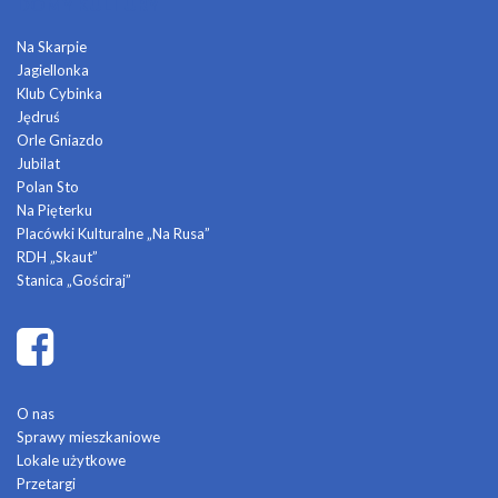
DOMY KULTURY
Na Skarpie
Jagiellonka
Klub Cybinka
Jędruś
Orle Gniazdo
Jubilat
Polan Sto
Na Pięterku
Placówki Kulturalne „Na Rusa”
RDH „Skaut”
Stanica „Gościraj”
O nas
Sprawy mieszkaniowe
Lokale użytkowe
Przetargi