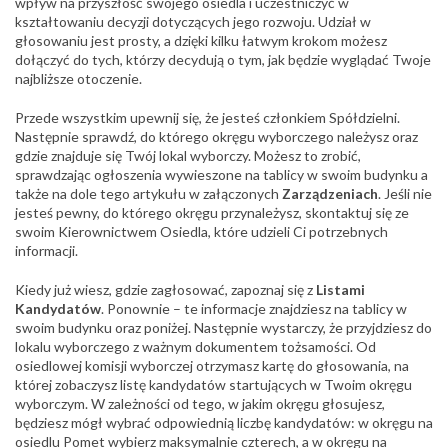
wpływ na przyszłość swojego osiedla i uczestniczyć w
kształtowaniu decyzji dotyczących jego rozwoju. Udział w
głosowaniu jest prosty, a dzięki kilku łatwym krokom możesz
dołączyć do tych, którzy decydują o tym, jak będzie wyglądać Twoje
najbliższe otoczenie.
Przede wszystkim upewnij się, że jesteś członkiem Spółdzielni.
Następnie sprawdź, do którego okręgu wyborczego należysz oraz
gdzie znajduje się Twój lokal wyborczy. Możesz to zrobić,
sprawdzając ogłoszenia wywieszone na tablicy w swoim budynku a
także na dole tego artykułu w załączonych
Zarządzeniach
. Jeśli nie
jesteś pewny, do którego okręgu przynależysz, skontaktuj się ze
swoim Kierownictwem Osiedla, które udzieli Ci potrzebnych
informacji.
Kiedy już wiesz, gdzie zagłosować, zapoznaj się z
Listami
Kandydatów
. Ponownie – te informacje znajdziesz na tablicy w
swoim budynku oraz poniżej. Następnie wystarczy, że przyjdziesz do
lokalu wyborczego z ważnym dokumentem tożsamości. Od
osiedlowej komisji wyborczej otrzymasz kartę do głosowania, na
której zobaczysz listę kandydatów startujących w Twoim okręgu
wyborczym. W zależności od tego, w jakim okręgu głosujesz,
będziesz mógł wybrać odpowiednią liczbę kandydatów: w okręgu na
osiedlu Pomet wybierz maksymalnie czterech, a w okręgu na