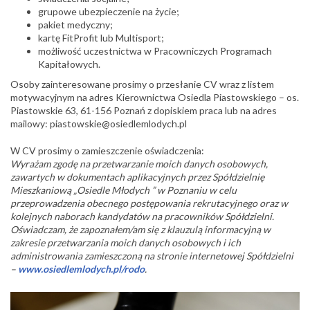
grupowe ubezpieczenie na życie;
pakiet medyczny;
kartę FitProfit lub Multisport;
możliwość uczestnictwa w Pracowniczych Programach
Kapitałowych.
Osoby zainteresowane prosimy o przesłanie CV wraz z listem
motywacyjnym na adres Kierownictwa Osiedla Piastowskiego – os.
Piastowskie 63, 61-156 Poznań z dopiskiem praca lub na adres
mailowy: piastowskie@osiedlemlodych.pl
W CV prosimy o zamieszczenie oświadczenia:
Wyrażam zgodę na przetwarzanie moich danych osobowych,
zawartych w dokumentach aplikacyjnych przez Spółdzielnię
Mieszkaniową „Osiedle Młodych ” w Poznaniu w celu
przeprowadzenia obecnego postępowania rekrutacyjnego oraz w
kolejnych naborach kandydatów na pracowników Spółdzielni.
Oświadczam, że zapoznałem/am się z klauzulą informacyjną w
zakresie przetwarzania moich danych osobowych i ich
administrowania zamieszczoną na stronie internetowej Spółdzielni
–
www.osiedlemlodych.pl/rodo
.