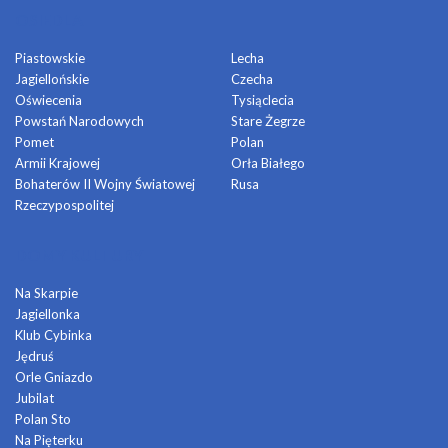
OSIEDLA
Piastowskie
Lecha
Jagiellońskie
Czecha
Oświecenia
Tysiąclecia
Powstań Narodowych
Stare Żegrze
Pomet
Polan
Armii Krajowej
Orła Białego
Bohaterów II Wojny Światowej
Rusa
Rzeczypospolitej
DOMY KULTURY
Na Skarpie
Jagiellonka
Klub Cybinka
Jędruś
Orle Gniazdo
Jubilat
Polan Sto
Na Pięterku