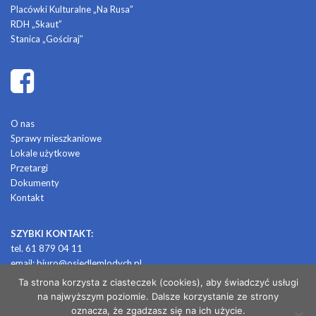
Placówki Kulturalne „Na Rusa”
RDH „Skaut”
Stanica „Gościraj”
O nas
Sprawy mieszkaniowe
Lokale użytkowe
Przetargi
Dokumenty
Kontakt
SZYBKI KONTAKT:
tel. 61 879 04 11
email:
biuro@osiedlemlodych.pl
Ta strona korzysta z ciasteczek (cookies), aby świadczyć usługi
na najwyższym poziomie. Dalsze korzystanie ze strony
© 2026 OSIEDLE MŁODYCH
oznacza, że zgadzasz się na ich użycie.