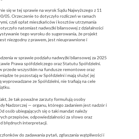
ie się w tej sprawie na wyrok Sądu Najwyższego z 11
30/05. Orzeczenie to dotyczyło rozliczeń w ramach
mi, czyli opłat mieszkańców i kosztów utrzymania
otyczyło natomiast nadwyżki bilansowej z działalności
zystywanie tego wyroku do sugerowania, że projekt
st niezgodny z prawem, jest nieuprawnione i
zenia w sprawie podziału nadwyżki bilansowej za 2025
awie Prawa spółdzielczego oraz Statutu Spółdzielni.
ów przede wszystkim na fundusze remontowe oraz
iądze te pozostają w Spółdzielni i mają służyć jej
wyprowadzane ze Spółdzielni, nie trafiają na cele
jątku.
fakt, że tak poważne zarzuty formułują osoby
dy Nadzorczej — organu, którego zadaniem jest nadzór i
 Od osób ubiegających się o taki mandat należy
ch przepisów, odpowiedzialności za słowo oraz
d błędnych interpretacji.
 członków do zadawania pytań, zgłaszania wątpliwości i