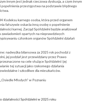
. Czym innym jest jednak rzeczowa dyskusja, a czym innym
i popełnienia przestępstwa na podstawie błędnego
ictwa.
 234 Kodeksu karnego osoba, która przed organem
nia fałszywie oskarża inną osobę o popełnienie
lności karnej. Zarząd Spółdzielni będzie analizował
iu zawiadomień opartych na nieprawdziwych
zypisywaniu członkom organów Spółdzielni działań
zne: nadwyżka bilansowa za 2025 rok pochodzi z
lni, jej podział jest przewidziany przez Prawo
 przeznaczone na cele służące Spółdzielni i jej
anie tej sytuacji jako rzekomego działania
wiedzialne i szkodliwe dla mieszkańców.
j „Osiedle Młodych” w Poznaniu
o działalności Spółdzielni w 2025 roku