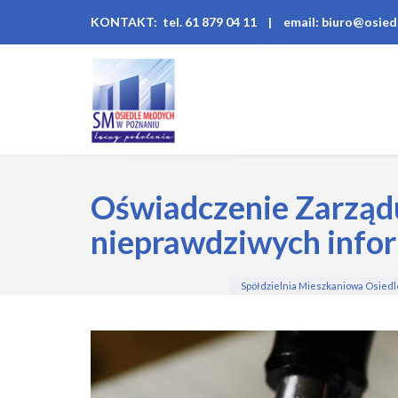
KONTAKT: tel. 61 879 04 11
|
email: biuro@osied
Oświadczenie Zarząd
nieprawdziwych infor
Spółdzielnia Mieszkaniowa Osied