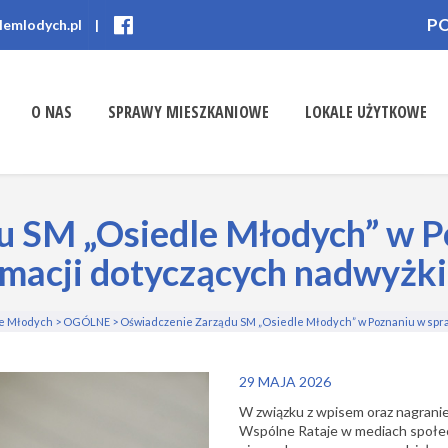
P
lemlodych.pl
|
O NAS
SPRAWY MIESZKANIOWE
LOKALE UŻYTKOWE
u SM „Osiedle Młodych” w P
macji dotyczących nadwyżki
le Młodych
>
OGÓLNE
>
Oświadczenie Zarządu SM „Osiedle Młodych” w Poznaniu w spra
29 MAJA 2026
W związku z wpisem oraz nagrani
Wspólne Rataje w mediach społe