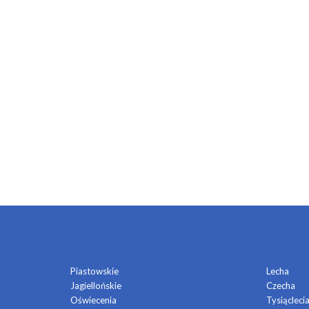
OSIEDLA
Piastowskie
Lecha
Jagiellońskie
Czecha
Oświecenia
Tysiącleci