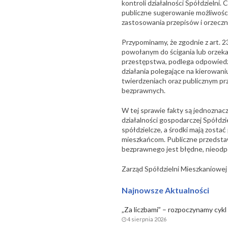
kontroli działalności Spółdzielni
publiczne sugerowanie możliwośc
zastosowania przepisów i orzeczn
Przypominamy, że zgodnie z art.
powołanym do ścigania lub orzeka
przestępstwa, podlega odpowiedzia
działania polegające na kierowan
twierdzeniach oraz publicznym pr
bezprawnych.
W tej sprawie fakty są jednoznac
działalności gospodarczej Spółdzie
spółdzielcze, a środki mają zostać
mieszkańcom. Publiczne przedstawi
bezprawnego jest błędne, nieodpo
Zarząd Spółdzielni Mieszkaniowe
Najnowsze Aktualności
„Za liczbami” – rozpoczynamy cykl 
4 sierpnia 2026