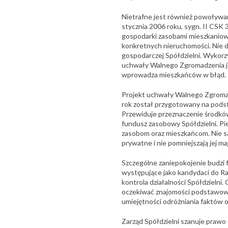
Nietrafne jest również powoływan
stycznia 2006 roku, sygn. II CSK 
gospodarki zasobami mieszkaniowy
konkretnych nieruchomości. Nie d
gospodarczej Spółdzielni. Wykor
uchwały Walnego Zgromadzenia je
wprowadza mieszkańców w błąd.
Projekt uchwały Walnego Zgromad
rok został przygotowany na podst
Przewiduje przeznaczenie środk
fundusz zasobowy Spółdzielni. Pien
zasobom oraz mieszkańcom. Nie są 
prywatne i nie pomniejszają jej ma
Szczególne zaniepokojenie budzi 
występujące jako kandydaci do Ra
kontrola działalności Spółdzielni.
oczekiwać znajomości podstawowy
umiejętności odróżniania faktów o
Zarząd Spółdzielni szanuje prawo