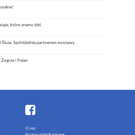
uralne!
taje, które znamy dziś
rii Śluza. Spółdzielnia partnerem wystawy
 Żegrze i Polan
O nas
Sprawy mieszkaniowe