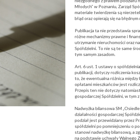
niezgodnego z prawem podziału n
Młodych” w Poznaniu, Zarząd Spó
materiale twierdzenia są nierzet
błąd oraz opierają się na błędnym
Publikacja ta nie przedstawia sp
różne mechanizmy prawne i finans
utrzymanie nieruchomości oraz na
Spółdzielni. To nie są te same śro
tym samym zasadom.
Art. 6 ust. 1 ustawy o spółdzieln
publikacji, dotyczy rozliczenia k
to, że ewentualna różnica między 
opłatami mieszkańców jest rozlic
Przepis ten nie dotyczy natomiast
gospodarczej Spółdzielni, w tym z
Nadwyżka bilansowa SM „Osiedle 
działalności gospodarczej Spółdzi
podział jest przewidziany przez P
spółdzielni po pomniejszeniu o 
stanowi nadwyżkę bilansową, a zg
na podstawie uchwały Walnego Z