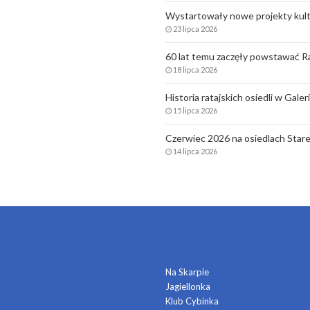
Wystartowały nowe projekty kult
23 lipca 2026
60 lat temu zaczęły powstawać Ra
18 lipca 2026
Historia ratajskich osiedli w Gale
15 lipca 2026
Czerwiec 2026 na osiedlach Stare
14 lipca 2026
DOMY KULTURY
Na Skarpie
Jagiellonka
a
Klub Cybinka