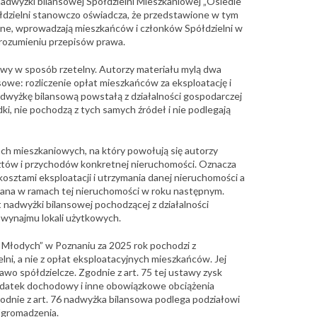
adwyżki bilansowej Spółdzielni Mieszkaniowej „Osiedle
łdzielni stanowczo oświadcza, że przedstawione w tym
elne, wprowadzają mieszkańców i członków Spółdzielni w
 rozumieniu przepisów prawa.
rawy w sposób rzetelny. Autorzy materiału mylą dwa
owe: rozliczenie opłat mieszkańców za eksploatację i
dwyżkę bilansową powstałą z działalności gospodarczej
dki, nie pochodzą z tych samych źródeł i nie podlegają
iach mieszkaniowych, na który powołują się autorzy
osztów i przychodów konkretnej nieruchomości. Oznacza
kosztami eksploatacji i utrzymania danej nieruchomości a
zana w ramach tej nieruchomości w roku następnym.
 nadwyżki bilansowej pochodzącej z działalności
 wynajmu lokali użytkowych.
Młodych” w Poznaniu za 2025 rok pochodzi z
elni, a nie z opłat eksploatacyjnych mieszkańców. Jej
rawo spółdzielcze. Zgodnie z art. 75 tej ustawy zysk
podatek dochodowy i inne obowiązkowe obciążenia
odnie z art. 76 nadwyżka bilansowa podlega podziałowi
gromadzenia.