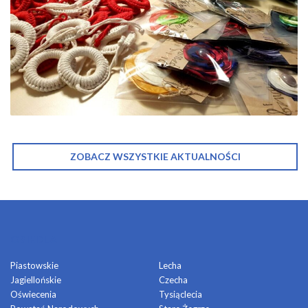
ZOBACZ WSZYSTKIE AKTUALNOŚCI
OSIEDLA
Piastowskie
Lecha
Jagiellońskie
Czecha
Oświecenia
Tysiąclecia