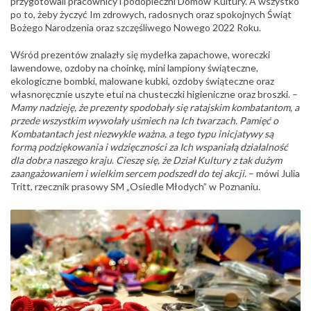
przygotowali pracownicy i podopieczni Domów Kultury. A wszystko
po to, żeby życzyć Im zdrowych, radosnych oraz spokojnych Świąt
Bożego Narodzenia oraz szczęśliwego Nowego 2022 Roku.
Wśród prezentów znalazły się mydełka zapachowe, woreczki
lawendowe, ozdoby na choinkę, mini lampiony świąteczne,
ekologiczne bombki, malowane kubki, ozdoby świąteczne oraz
własnoręcznie uszyte etui na chusteczki higieniczne oraz broszki. –
Mamy nadzieję, że prezenty spodobały się ratajskim kombatantom, a
przede wszystkim wywołały uśmiech na Ich twarzach. Pamięć o
Kombatantach jest niezwykle ważna, a tego typu inicjatywy są
formą podziękowania i wdzięczności za Ich wspaniałą działalność
dla dobra naszego kraju
.
Cieszę się, że Dział Kultury z tak dużym
zaangażowaniem i wielkim sercem podszedł do tej akcji.
– mówi Julia
Tritt, rzecznik prasowy SM „Osiedle Młodych” w Poznaniu.