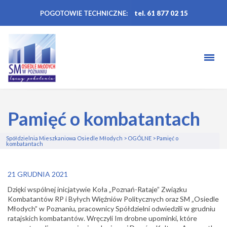
POGOTOWIE TECHNICZNE:
tel. 61 877 02 15
Pamięć o kombatantach
Spółdzielnia Mieszkaniowa Osiedle Młodych
>
OGÓLNE
>
Pamięć o
kombatantach
21 GRUDNIA 2021
Dzięki wspólnej inicjatywie Koła „Poznań-Rataje” Związku
Kombatantów RP
i Byłych Więźniów Politycznych oraz SM „Osiedle
Młodych” w Poznaniu, pracownicy Spółdzielni odwiedzili w grudniu
ratajskich kombatantów. Wręczyli Im drobne upominki, które