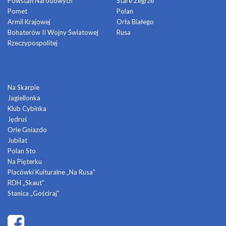
Powstań Narodowych
Stare Żegrze
Pomet
Polan
Armii Krajowej
Orła Białego
Bohaterów II Wojny Światowej
Rusa
Rzeczypospolitej
DOMY KULTURY
Na Skarpie
Jagiellonka
Klub Cybinka
Jędruś
Orle Gniazdo
Jubilat
Polan Sto
Na Pięterku
Placówki Kulturalne „Na Rusa”
RDH „Skaut”
Stanica „Gościraj”