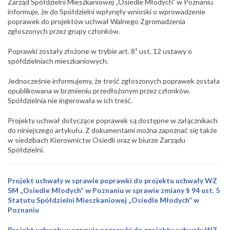
Zarząd Spółdzielni Mieszkaniowej „Osiedle Młodych”
w Poznaniu
informuje, że do Spółdzielni wpłynęły wnioski o wprowadzenie
poprawek do projektów uchwał Walnego Zgromadzenia
zgłoszonych przez grupy członków.
Poprawki zostały złożone w trybie art. 8³ ust. 12 ustawy o
spółdzielniach mieszkaniowych.
Jednocześnie informujemy, że treść zgłoszonych poprawek została
opublikowana w brzmieniu przedłożonym przez członków.
Spółdzielnia nie ingerowała w ich treść.
Projekty uchwał dotyczące poprawek są dostępne w załącznikach
do niniejszego artykułu. Z dokumentami można zapoznać się także
w siedzibach Kierownictw Osiedli oraz w biurze Zarządu
Spółdzielni.
Projekt uchwały w sprawie poprawki do projektu uchwały WZ
SM „Osiedle Młodych” w Poznaniu w sprawie zmiany § 94 ust. 5
Statutu Spółdzielni Mieszkaniowej „Osiedle Młodych” w
Poznaniu
Projekt uchwały w sprawie poprawki do projektu uchwały WZ