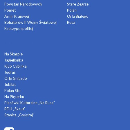
Powstań Narodowych
Stare Żegrze
Pomet
Polan
Armii Krajowej
Orła Białego
Bohaterów II Wojny Światowej
Rusa
Rzeczypospolitej
DOMY KULTURY
Na Skarpie
Jagiellonka
Klub Cybinka
Jędruś
Orle Gniazdo
Jubilat
Polan Sto
Na Pięterku
Placówki Kulturalne „Na Rusa”
RDH „Skaut”
Stanica „Gościraj”