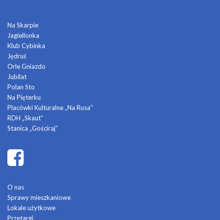
DOMY KULTURY
Na Skarpie
Jagiellonka
Klub Cybinka
Jędruś
Orle Gniazdo
Jubilat
Polan Sto
Na Pięterku
Placówki Kulturalne „Na Rusa”
RDH „Skaut”
Stanica „Gościraj”
O nas
Sprawy mieszkaniowe
Lokale użytkowe
Przetargi