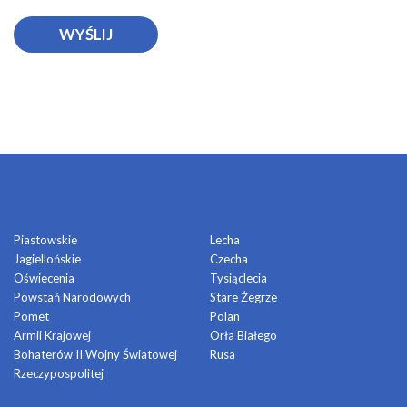
OSIEDLA
Piastowskie
Lecha
Jagiellońskie
Czecha
Oświecenia
Tysiąclecia
Powstań Narodowych
Stare Żegrze
Pomet
Polan
Armii Krajowej
Orła Białego
Bohaterów II Wojny Światowej
Rusa
Rzeczypospolitej