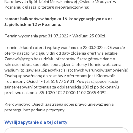
Narodowych Spółdzielni Mieszkaniowej „Osiedle Młodych” w
Poznaniu ogłasza przetarg nieograniczony na:
remont balkonów w budynku 16-kondygnacyjnym na os.
Jagiellońskim 12 w Poznaniu
.
Termin wykonania prac 31.07.2022 r. Wadium: 25 000zł.
Termin składnia ofert i wpłaty wadium: do 23.03.2022 r. Otwarcie
oferty nastąpi w ciągu 3 dni od daty złożenia ofert w siedzibie
Zamawiającego bez udziału oferentów. Szczegółowe dane o
zakresie robót, sposobie sporządzenia oferty i formie wpłacenia
wadium itp. zawiera „Specyfikacja istotnych warunków zamówienia”.
Osobą upoważnioną do rozmów z oferentami jest Kierownik
Techniczny Osiedli – tel. 61 877 39 31. Powyższą specyfikację
zainteresowani otrzymają za odpłatnością 100 zł po dokonaniu
przelewu na konto 35 1020 4027 0000 1102 0035 4092.
Kierownictwo Osiedli zastrzega sobie prawo unieważnienia
przetargu bez podania przyczyny.
Wyślij zapytanie dla tej oferty: