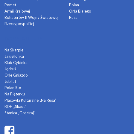
Pomet
Polan
Armii Krajowej
Orła Białego
Bohaterów II Wojny Światowej
Rusa
Rzeczypospolitej
DOMY KULTURY
Na Skarpie
Jagiellonka
Klub Cybinka
Jędruś
Orle Gniazdo
Jubilat
Polan Sto
Na Pięterku
Placówki Kulturalne „Na Rusa”
RDH „Skaut”
Stanica „Gościraj”