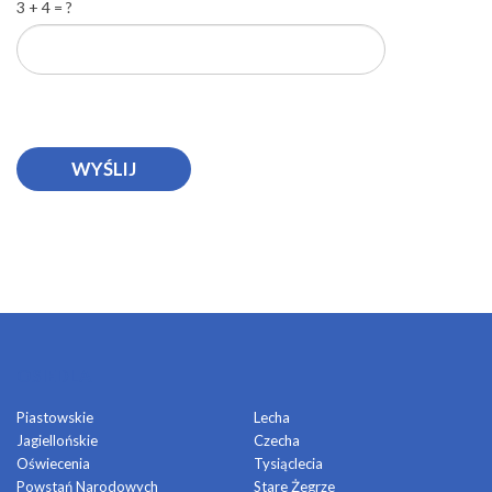
3 + 4 = ?
OSIEDLA
Piastowskie
Lecha
Jagiellońskie
Czecha
Oświecenia
Tysiąclecia
Powstań Narodowych
Stare Żegrze