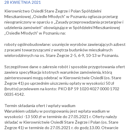
28 KWIETNIA 2021
Kierownictwo Osiedli Stare Żegrze i Polan Spółdzielni
Mieszkaniowej „Osiedle Młodych” w Poznaniu ogłasza przetarg
nieograniczony w oparciu o „Zasady przeprowadzania przetargów i
udzielenia zamówień” obowiązujące w Spółdzielni Mieszkaniowej
„Osiedle Młodych” w Poznaniu na:
roboty ogólnobudowlane: usunięcie wyrobów zawierających azbest
z pracami towarzyszącymi z wnętrza budynków mieszkalnych
wielorodzinnych na os. Stare Żegrze 2-5, 6-9, 10-13 w Poznaniu.
Szczegółowe dane o zakresie robót i sposobie przygotowania ofert
zawiera specyfikacja istotnych warunków zamówienia, którą
zainteresowani mogą odebrać w Kierownictwie Osiedli (os. Stare
Żegrze 41) po uprzednim uiszczeniu opłaty w wysokości 50 zł
(brutto) przelewem na konto: PKO BP 59 1020 4027 0000 1702
0035 4142.
Termin składania ofert i wpłaty wadium
Warunkiem udziału w postępowaniu jest wpłata wadium w
wysokości -13 500 zł w terminie do 27.05.2021 r. Oferty należy
składać w Kierownictwie Osiedli Stare Żegrze i Polan (os. Stare
Żegrze 41) w terminie do 27.05.2021 r. do godz.13.00. Otwarcie