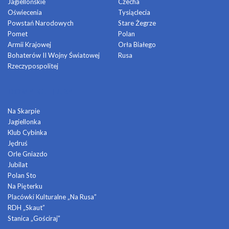
Jagiellońskie
Czecha
Oświecenia
Tysiąclecia
Powstań Narodowych
Stare Żegrze
Pomet
Polan
Armii Krajowej
Orła Białego
Bohaterów II Wojny Światowej
Rusa
Rzeczypospolitej
DOMY KULTURY
Na Skarpie
Jagiellonka
Klub Cybinka
Jędruś
Orle Gniazdo
Jubilat
Polan Sto
Na Pięterku
Placówki Kulturalne „Na Rusa”
RDH „Skaut”
Stanica „Gościraj”