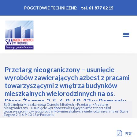
POGOTOWIE TECHNICZNE:
tel. 61 877 02 15
Przetarg nieograniczony – usunięcie
wyrobów zawierających azbest z pracami
towarzyszącymi z wnętrza budynków
mieszkalnych wielorodzinnych na os.
Stare Żegrze 2-5, 6-9, 10-13 w Poznaniu
Spółdzielnia Mieszkaniowa Osiedle Młodych
>
Przetargi
>
Przetarg
nieograniczony – usunięcie wyrobów zawierających azbest z pracami
towarzyszącymi z wnętrza budynków mieszkalnych wielorodzinnych na os. Stare
Żegrze 2-5, 6-9, 10-13 w Poznaniu
PDF