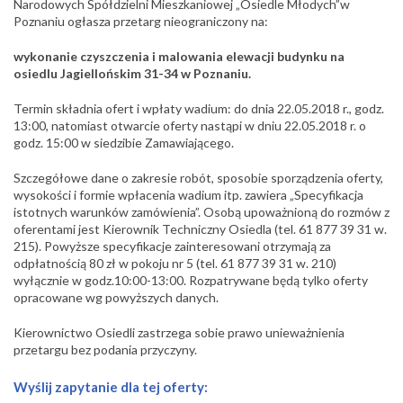
Narodowych Spółdzielni Mieszkaniowej „Osiedle Młodych”w
Poznaniu ogłasza przetarg nieograniczony na:
wykonanie czyszczenia i malowania elewacji budynku na
osiedlu Jagiellońskim 31-34 w Poznaniu.
Termin składnia ofert i wpłaty wadium: do dnia 22.05.2018 r., godz.
13:00, natomiast otwarcie oferty nastąpi w dniu 22.05.2018 r. o
godz. 15:00 w siedzibie Zamawiającego.
Szczegółowe dane o zakresie robót, sposobie sporządzenia oferty,
wysokości i formie wpłacenia wadium itp. zawiera „Specyfikacja
istotnych warunków zamówienia”. Osobą upoważnioną do rozmów z
oferentami jest Kierownik Techniczny Osiedla (tel. 61 877 39 31 w.
215). Powyższe specyfikacje zainteresowani otrzymają za
odpłatnością 80 zł w pokoju nr 5 (tel. 61 877 39 31 w. 210)
wyłącznie w godz.10:00-13:00. Rozpatrywane będą tylko oferty
opracowane wg powyższych danych.
Kierownictwo Osiedli zastrzega sobie prawo unieważnienia
przetargu bez podania przyczyny.
Wyślij zapytanie dla tej oferty: