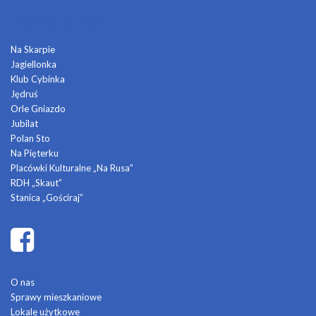
DOMY KULTURY
Na Skarpie
Jagiellonka
Klub Cybinka
Jędruś
Orle Gniazdo
Jubilat
Polan Sto
Na Pięterku
Placówki Kulturalne „Na Rusa”
RDH „Skaut”
Stanica „Gościraj”
O nas
Sprawy mieszkaniowe
Lokale użytkowe