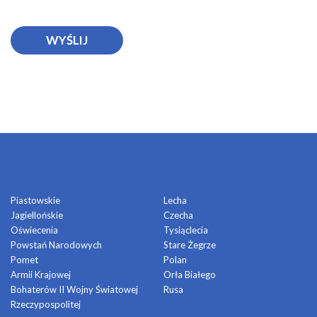
OSIEDLA
Piastowskie
Lecha
Jagiellońskie
Czecha
Oświecenia
Tysiąclecia
Powstań Narodowych
Stare Żegrze
Pomet
Polan
Armii Krajowej
Orła Białego
Bohaterów II Wojny Światowej
Rusa
Rzeczypospolitej