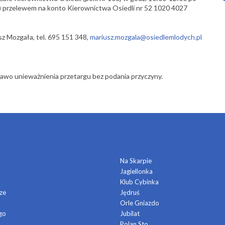
0) przelewem na konto Kierownictwa Osiedli nr 52 1020 4027
z Mozgała, tel. 695 151 348,
mariusz.mozgala@osiedlemlodych.pl
rawo unieważnienia przetargu bez podania przyczyny.
DOMY KULTURY
Na Skarpie
Jagiellonka
a
Klub Cybinka
ze
Jędruś
Orle Gniazdo
go
Jubilat
Polan Sto