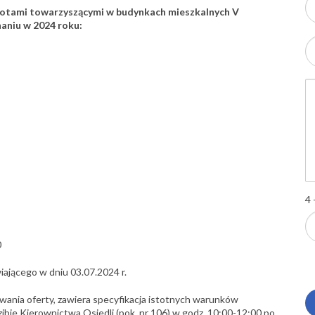
obotami towarzyszącymi w budynkach mieszkalnych V
aniu w 2024 roku:
4 
0
iającego w dniu 03.07.2024 r.
wania oferty, zawiera specyfikacja istotnych warunków
ibie Kierownictwa Osiedli (pok. nr 106) w godz. 10:00-12:00 po