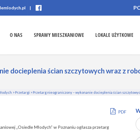
P
lemlodych.pl
|
O NAS
SPRAWY MIESZKANIOWE
LOKALE UŻYTKOWE
ie docieplenia ścian szczytowych wraz z robo
Młodych
>
Przetargi
>
Przetarg nieograniczony – wykonanie docieplenia ścian szczytowyc
W
PDF
kaniowej „Osiedle Młodych” w Poznaniu ogłasza przetarg