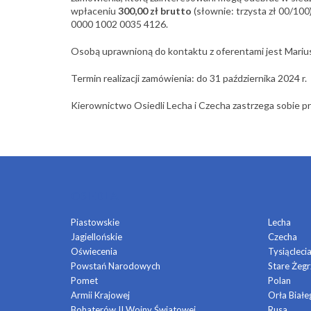
wpłaceniu
300,00 zł brutto
(słownie: trzysta zł 00/10
0000 1002 0035 4126.
Osobą uprawnioną do kontaktu z oferentami jest Marius
Termin realizacji zamówienia: do 31 października 2024 r.
Kierownictwo Osiedli Lecha i Czecha zastrzega sobie p
OSIEDLA
Piastowskie
Lecha
Jagiellońskie
Czecha
Oświecenia
Tysiącleci
Powstań Narodowych
Stare Żegr
Pomet
Polan
Armii Krajowej
Orła Białe
Bohaterów II Wojny Światowej
Rusa