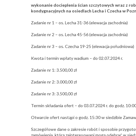
wykonanie docieplenia ścian szczytowych wraz z r
kondygnacyjnych na osiedlach Lecha i Czecha
w Pozn
Zadanie nr 1 – os. Lecha 31-36 (elewacja zachodnia)
Zadanie nr 2 – os. Lecha 45-56 (elewacja zachodnia)
Zadanie nr 3 – os. Czecha 19-25 (elewacja południowa)
Kwota i termin wpłaty wadium – do 02.07.2024 r.
Zadanie nr 1: 3.500,00 zł
Zadanie nr 2: 3.000,00 zł
Zadanie nr 3: 3.500,00 zł
Termin składania ofert – do 03.07.2024 r. do godz. 10:0
Otwarcie ofert nastąpi o godz. 15:30 w siedzibie Zamaw
Szczegółowe dane o zakresie robót i sposobie przygoto
zamówienia, którą zainteresowani mogą odebrać w siedz