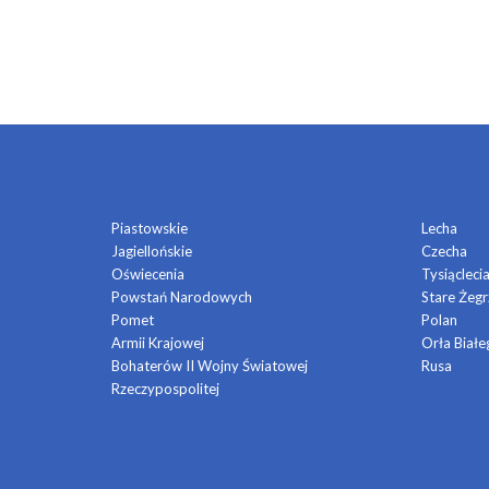
OSIEDLA
Piastowskie
Lecha
Jagiellońskie
Czecha
Oświecenia
Tysiącleci
Powstań Narodowych
Stare Żegr
Pomet
Polan
Armii Krajowej
Orła Białe
Bohaterów II Wojny Światowej
Rusa
Rzeczypospolitej