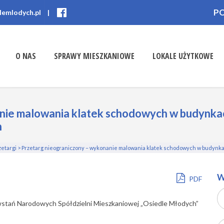
P
lemlodych.pl
|
O NAS
SPRAWY MIESZKANIOWE
LOKALE UŻYTKOWE
nie malowania klatek schodowych w budynkach
h
zetargi
>
Przetarg nieograniczony – wykonanie malowania klatek schodowych w budynka
W
PDF
owstań Narodowych Spółdzielni Mieszkaniowej „Osiedle Młodych”