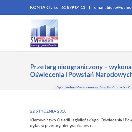
KONTAKT: tel. 61 879 04 11
|
email: biuro@osied
Przetarg nieograniczony – wykona
Oświecenia i Powstań Narodowyc
Spółdzielnia Mieszkaniowa Osiedle Młodych
>
Pr
22 STYCZNIA 2018
Kierownictwo Osiedli Jagiellońskiego, Oświecenia i P
ogłasza przetarg nieograniczony na: