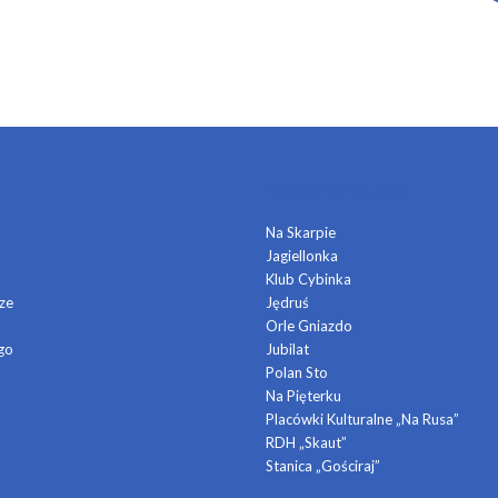
DOMY KULTURY
Na Skarpie
Jagiellonka
a
Klub Cybinka
ze
Jędruś
Orle Gniazdo
go
Jubilat
Polan Sto
Na Pięterku
Placówki Kulturalne „Na Rusa”
RDH „Skaut”
Stanica „Gościraj”