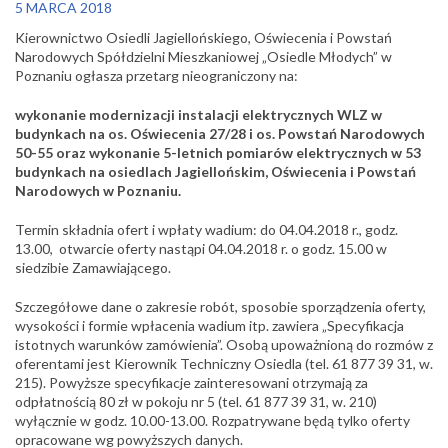
5 MARCA 2018
Kierownictwo Osiedli Jagiellońskiego, Oświecenia i Powstań
Narodowych Spółdzielni Mieszkaniowej „Osiedle Młodych” w
Poznaniu ogłasza przetarg nieograniczony na:
wykonanie modernizacji instalacji elektrycznych WLZ w
budynkach na os. Oświecenia 27/28 i os. Powstań Narodowych
50-55 oraz wykonanie 5-letnich pomiarów elektrycznych w 53
budynkach na osiedlach Jagiellońskim, Oświecenia i Powstań
Narodowych w Poznaniu.
Termin składnia ofert i wpłaty wadium: do 04.04.2018 r., godz.
13.00, otwarcie oferty nastąpi 04.04.2018 r. o godz. 15.00 w
siedzibie Zamawiającego.
Szczegółowe dane o zakresie robót, sposobie sporządzenia oferty,
wysokości i formie wpłacenia wadium itp. zawiera „Specyfikacja
istotnych warunków zamówienia”. Osobą upoważnioną do rozmów z
oferentami jest Kierownik Techniczny Osiedla (tel. 61 877 39 31, w.
215). Powyższe specyfikacje zainteresowani otrzymają za
odpłatnością 80 zł w pokoju nr 5 (tel. 61 877 39 31, w. 210)
wyłącznie w godz. 10.00-13.00. Rozpatrywane będą tylko oferty
opracowane wg powyższych danych.