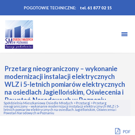
POGOTOWIE TECHNICZNE:
tel. 61 877 02 15
Przetarg nieograniczony – wykonanie
modernizacji instalacji elektrycznych
WLZ i 5-letnich pomiarów elektrycznych
na osiedlach Jagiellońskim, Oświecenia i
Powstań Narodowych w Poznaniu
Spółdzielnia Mieszkaniowa Osiedle Młodych
>
Przetargi
>
Przetarg
nieograniczony – wykonanie modernizacji instalacji elektrycznych WLZ i 5-
letnich pomiarów elektrycznych na osiedlach Jagiellońskim, Oświecenia i
Powstań Narodowych w Poznaniu
PDF