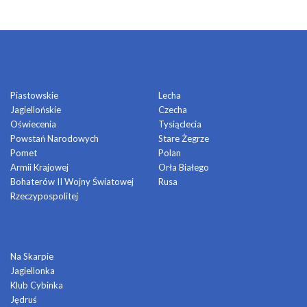
OSIEDLA
Piastowskie
Lecha
Jagiellońskie
Czecha
Oświecenia
Tysiąclecia
Powstań Narodowych
Stare Żegrze
Pomet
Polan
Armii Krajowej
Orła Białego
Bohaterów II Wojny Światowej
Rusa
Rzeczypospolitej
DOMY KULTURY
Na Skarpie
Jagiellonka
Klub Cybinka
Jędruś