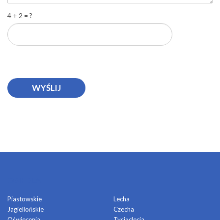
4 + 2 = ?
OSIEDLA
Piastowskie
Lecha
Jagiellońskie
Czecha
Oświecenia
Tysiąclecia