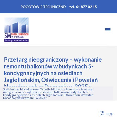
POGOTOWIE TECHNICZNE:
tel. 61 877 02 15
Przetarg nieograniczony – wykonanie
remontu balkonów w budynkach 5-
kondygnacyjnych na osiedlach
Jagiellońskim, Oświecenia i Powstań
Narodowych w Poznaniu w 2025 r.
Spółdzielnia Mieszkaniowa Osiedle Młodych
>
Przetargi
>
Przetarg
nieograniczony – wykonanie remontu balkonów w budynkach 5-
kondygnacyjnych na osiedlach Jagiellońskim, Oświecenia i Powstań
Narodowych w Poznaniu w 2025 r.
PDF