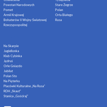
Powstań Narodowych
Stare Żegrze
Pomet
Polan
Armii Krajowej
Orła Białego
Bohaterów II Wojny Światowej
Rusa
Rzeczypospolitej
DOMY KULTURY
Na Skarpie
Jagiellonka
Klub Cybinka
Jędruś
Orle Gniazdo
Jubilat
Polan Sto
Na Pięterku
Placówki Kulturalne „Na Rusa”
RDH „Skaut”
Stanica „Gościraj”