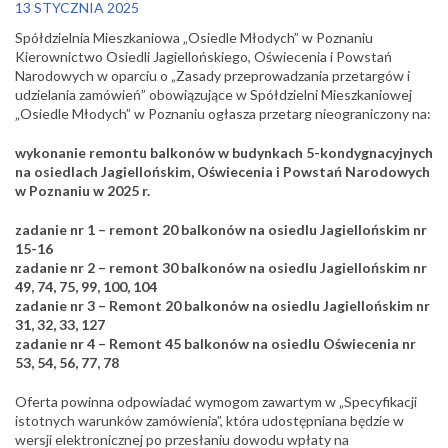
13 STYCZNIA 2025
Spółdzielnia Mieszkaniowa „Osiedle Młodych” w Poznaniu
Kierownictwo Osiedli Jagiellońskiego, Oświecenia i Powstań
Narodowych w oparciu o „Zasady przeprowadzania przetargów i
udzielania zamówień” obowiązujące w Spółdzielni Mieszkaniowej
„Osiedle Młodych” w Poznaniu ogłasza przetarg nieograniczony na:
wykonanie remontu balkonów w budynkach 5-kondygnacyjnych
na osiedlach Jagiellońskim, Oświecenia i Powstań Narodowych
w Poznaniu w 2025 r.
zadanie nr 1 – remont 20 balkonów na osiedlu Jagiellońskim nr
15-16
zadanie nr 2 – remont 30 balkonów na osiedlu Jagiellońskim nr
49, 74, 75, 99, 100, 104
z
adanie nr 3 – Remont 20 balkonów na osiedlu Jagiellońskim nr
31, 32, 33, 127
z
adanie nr 4 – Remont 45 balkonów na osiedlu Oświecenia nr
53, 54, 56, 77, 78
Oferta powinna odpowiadać wymogom zawartym w „Specyfikacji
istotnych warunków zamówienia”, która udostępniana będzie w
wersji elektronicznej po przesłaniu dowodu wpłaty na