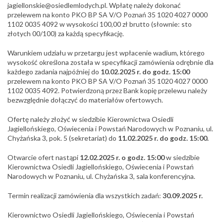
jagiellonskie@osiedlemlodych.pl. Wpłatę należy dokonać
przelewem na konto PKO BP SA V/O Poznań 35 1020 4027 0000
1102 0035 4092 w wysokości 100,00 zł brutto (słownie: sto
złotych 00/100) za każdą specyfikację.
Warunkiem udziału w przetargu jest wpłacenie wadium, którego
wysokość określona została w specyfikacji zamówienia odrębnie dla
każdego zadania najpóźniej do
10.02.2025 r. do godz. 15:00
przelewem na konto PKO BP SA V/O Poznań 35 1020 4027 0000
1102 0035 4092. Potwierdzoną przez Bank kopię przelewu należy
bezwzględnie dołączyć do materiałów ofertowych.
Ofertę należy złożyć w siedzibie Kierownictwa Osiedli
Jagiellońskiego, Oświecenia i Powstań Narodowych w Poznaniu, ul.
Chyżańska 3, pok. 5 (sekretariat) do
11.02.2025 r. do godz.
15:00.
Otwarcie ofert nastąpi
12.02.2025 r. o godz. 15:00
w siedzibie
Kierownictwa Osiedli Jagiellońskiego, Oświecenia i Powstań
Narodowych w Poznaniu, ul. Chyżańska 3, sala konferencyjna.
Termin realizacji zamówienia dla wszystkich zadań:
30.09.2025 r.
Kierownictwo Osiedli Jagiellońskiego, Oświecenia i Powstań