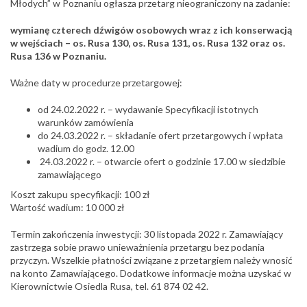
Młodych” w Poznaniu ogłasza przetarg nieograniczony na zadanie:
wymianę czterech dźwigów osobowych wraz z ich konserwacją
w wejściach – os. Rusa 130, os. Rusa 131, os. Rusa 132 oraz os.
Rusa 136 w Poznaniu.
Ważne daty w procedurze przetargowej:
od 24.02.2022 r. – wydawanie Specyfikacji istotnych
warunków zamówienia
do 24.03.2022 r. – składanie ofert przetargowych i wpłata
wadium do godz. 12.00
24.03.2022 r. – otwarcie ofert o godzinie 17.00 w siedzibie
zamawiającego
Koszt zakupu specyfikacji: 100 zł
Wartość wadium: 10 000 zł
Termin zakończenia inwestycji: 30 listopada 2022 r. Zamawiający
zastrzega sobie prawo unieważnienia przetargu bez podania
przyczyn. Wszelkie płatności związane z przetargiem należy wnosić
na konto Zamawiającego. Dodatkowe informacje można uzyskać w
Kierownictwie Osiedla Rusa, tel. 61 874 02 42.