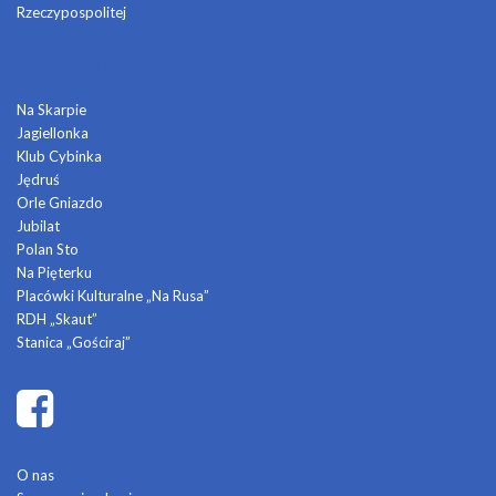
Rzeczypospolitej
DOMY KULTURY
Na Skarpie
Jagiellonka
Klub Cybinka
Jędruś
Orle Gniazdo
Jubilat
Polan Sto
Na Pięterku
Placówki Kulturalne „Na Rusa”
RDH „Skaut”
Stanica „Gościraj”
O nas