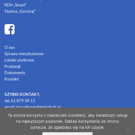
RDH „Skaut”
Stanica „Gościraj”
O nas
Sprawy mieszkaniowe
Lokale użytkowe
Przetargi
Dokumenty
Kontakt
SZYBKI KONTAKT:
tel. 61 879 04 11
email:
biuro@osiedlemlodych.pl
Ta strona korzysta z ciasteczek (cookies), aby świadczyć usługi
na najwyższym poziomie. Dalsze korzystanie ze strony
© 2026 OSIEDLE MŁODYCH
oznacza, że zgadzasz się na ich użycie.