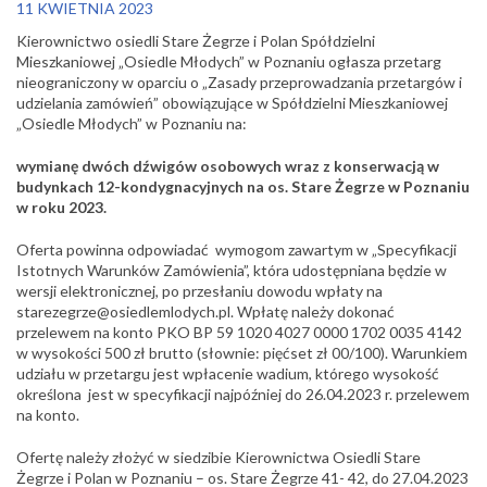
11 KWIETNIA 2023
Kierownictwo osiedli Stare Żegrze i Polan Spółdzielni
Mieszkaniowej „Osiedle Młodych” w Poznaniu ogłasza przetarg
nieograniczony w oparciu o „Zasady przeprowadzania przetargów i
udzielania zamówień” obowiązujące w Spółdzielni Mieszkaniowej
„Osiedle Młodych” w Poznaniu na:
wymianę dwóch dźwigów osobowych wraz z konserwacją w
budynkach 12-kondygnacyjnych na os. Stare Żegrze w Poznaniu
w roku 2023.
Oferta powinna odpowiadać wymogom zawartym w „Specyfikacji
Istotnych Warunków Zamówienia”, która udostępniana będzie w
wersji elektronicznej, po przesłaniu dowodu wpłaty na
starezegrze@osiedlemlodych.pl. Wpłatę należy dokonać
przelewem na konto PKO BP 59 1020 4027 0000 1702 0035 4142
w wysokości 500 zł brutto (słownie: pięćset zł 00/100). Warunkiem
udziału w przetargu jest wpłacenie wadium, którego wysokość
określona jest w specyfikacji najpóźniej do 26.04.2023 r. przelewem
na konto.
Ofertę należy złożyć w siedzibie Kierownictwa Osiedli Stare
Żegrze i Polan w Poznaniu – os. Stare Żegrze 41- 42, do 27.04.2023