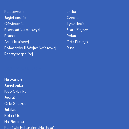
OSIEDLA
Piastowskie
Lecha
Jagiellońskie
Czecha
Oświecenia
Tysiąclecia
Powstań Narodowych
Stare Żegrze
Pomet
Polan
Armii Krajowej
Orła Białego
Bohaterów II Wojny Światowej
Rusa
Rzeczypospolitej
DOMY KULTURY
Na Skarpie
Jagiellonka
Klub Cybinka
Jędruś
Orle Gniazdo
Jubilat
Polan Sto
Na Pięterku
Placówki Kulturalne „Na Rusa”