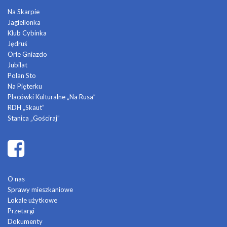
Na Skarpie
Jagiellonka
Klub Cybinka
Jędruś
Orle Gniazdo
Jubilat
Polan Sto
Na Pięterku
Placówki Kulturalne „Na Rusa”
RDH „Skaut”
Stanica „Gościraj”
O nas
Sprawy mieszkaniowe
Lokale użytkowe
Przetargi
Dokumenty