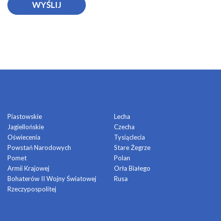
OSIEDLA
Piastowskie
Lecha
Jagiellońskie
Czecha
Oświecenia
Tysiąclecia
Powstań Narodowych
Stare Żegrze
Pomet
Polan
Armii Krajowej
Orła Białego
Bohaterów II Wojny Światowej
Rusa
Rzeczypospolitej
DOMY KULTURY