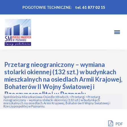
POGOTOWIE TECHNICZNE:
tel. 61 877 02 15
Przetarg nieograniczony – wymiana
stolarki okiennej (132 szt.) w budynkach
mieszkalnych na osiedlach Armii Krajowej,
Bohaterów II Wojny Światowej i
Rzeczypospolitej w Poznaniu.
Spółdzielnia Mieszkaniowa Osiedle Młodych
>
Przetargi
>
Przetarg
nieograniczony – wymiana stolarki okiennej (132 szt.) w budynkach
mieszkalnych na osiedlach Armii Krajowej, Bohaterów II Wojny Światowej i
Rzeczypospolitej w Poznaniu.
PDF