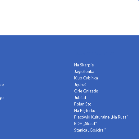
DOMY KULTURY
Na Skarpie
Jagiellonka
a
Klub Cybinka
ze
Jędruś
Orle Gniazdo
go
Jubilat
Polan Sto
Na Pięterku
Placówki Kulturalne „Na Rusa”
RDH „Skaut”
Stanica „Gościraj”