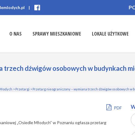
P
lemlodych.pl
|
O NAS
SPRAWY MIESZKANIOWE
LOKALE UŻYTKOWE
a trzech dźwigów osobowych w budynkach mie
 Młodych
>
Przetargi
>
Przetarg nieograniczony – wymiana trzech dźwigów osobowych w bu
W
PDF
kaniowej „Osiedle Młodych” w Poznaniu ogłasza przetarg