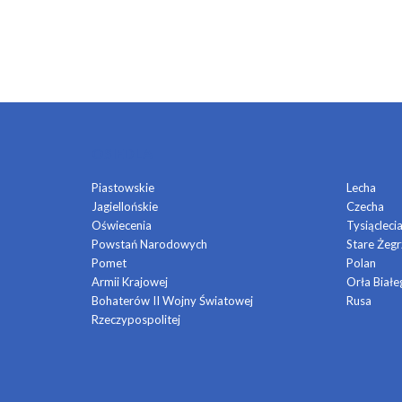
OSIEDLA
Piastowskie
Lecha
Jagiellońskie
Czecha
Oświecenia
Tysiącleci
Powstań Narodowych
Stare Żegr
Pomet
Polan
Armii Krajowej
Orła Białe
Bohaterów II Wojny Światowej
Rusa
Rzeczypospolitej