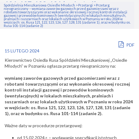
126, 127, 128, 131 (zadanie 1), oraz w
Spółdzielnia Mieszkaniowa Osiedle Młodych
>
Przetargi
>
Przetarg
nieograniczony – wymiana zaworów gazowych przed gazomierzami wraz z
budynku os. Rusa 101-114 (zadanie 2)
robotami towarzyszącymi oraz wykonanie okresowej rocznej kontroli instalacji
gazowej i przewodów kominowych (wentylacyjnych) w lokalach mieszkalnych,
pralniach i suszarniach oraz lokalach użytkowych w Poznaniu w roku 2024 w
wejściach: os. Rusa 121, 122, 123, 126, 127, 128, 131 (zadanie 1), oraz w budynku os.
Rusa 101-114 (zadanie 2)
PDF
15 LUTEGO 2024
Kierownictwo Osiedla Rusa Spółdzielni Mieszkaniowej „Osiedle
Młodych” w Poznaniu ogłasza przetarg nieograniczony na:
wymianę zaworów gazowych przed gazomierzami wraz z
robotami towarzyszącymi oraz wykonanie okresowej rocznej
kontroli instalacji gazowej i przewodów kominowych
(wentylacyjnych) w lokalach mieszkalnych, pralniach i
suszarniach oraz lokalach użytkowych w Poznaniu w roku 2024
w wejściach: os. Rusa 121, 122, 123, 126, 127, 128, 131 (zadanie
1), oraz w budynku os. Rusa 101-114 (zadanie 2).
Ważne daty w procedurze przetargowej:
od 15.02.2024 r. – wydawanie specyfikacji istotnych