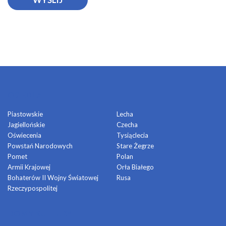
OSIEDLA
Piastowskie
Lecha
Jagiellońskie
Czecha
Oświecenia
Tysiąclecia
Powstań Narodowych
Stare Żegrze
Pomet
Polan
Armii Krajowej
Orła Białego
Bohaterów II Wojny Światowej
Rusa
Rzeczypospolitej
DOMY KULTURY