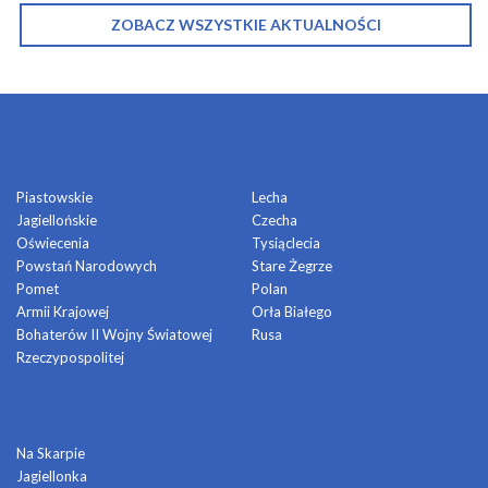
ZOBACZ WSZYSTKIE AKTUALNOŚCI
OSIEDLA
Piastowskie
Lecha
Jagiellońskie
Czecha
Oświecenia
Tysiąclecia
Powstań Narodowych
Stare Żegrze
Pomet
Polan
Armii Krajowej
Orła Białego
Bohaterów II Wojny Światowej
Rusa
Rzeczypospolitej
DOMY KULTURY
Na Skarpie
Jagiellonka