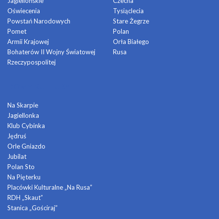
Jagiellońskie
Czecha
Oświecenia
Tysiąclecia
Powstań Narodowych
Stare Żegrze
Pomet
Polan
Armii Krajowej
Orła Białego
Bohaterów II Wojny Światowej
Rusa
Rzeczypospolitej
DOMY KULTURY
Na Skarpie
Jagiellonka
Klub Cybinka
Jędruś
Orle Gniazdo
Jubilat
Polan Sto
Na Pięterku
Placówki Kulturalne „Na Rusa”
RDH „Skaut”
Stanica „Gościraj”