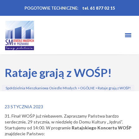
POGOTOWIE TECHNICZNE:
tel. 61 877 02 15
Rataje grają z WOŚP!
Spółdzielnia Mieszkaniowa Osiedle Młodych
>
OGÓLNE
>
Rataje grają z WOŚP!
23 STYCZNIA 2023
31. Finał WOŚP już niebawem. Zapraszamy Państwa bardzo
serdecznie, 29 stycznia, w niedzielę do Domu Kultury „Jędruś”.
Startujemy od 14:00. W programie
Ratajskiego Koncertu WOŚP
znajdziecie Państwo: