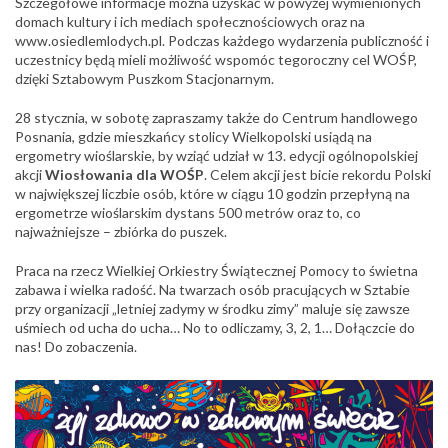
Szczegółowe informacje można uzyskać w powyżej wymienionych
domach kultury i ich mediach społecznościowych oraz na
www.osiedlemlodych.pl. Podczas każdego wydarzenia publiczność i
uczestnicy będą mieli możliwość wspomóc tegoroczny cel WOŚP,
dzięki Sztabowym Puszkom Stacjonarnym.
28 stycznia, w sobotę zapraszamy także do Centrum handlowego
Posnania, gdzie mieszkańcy stolicy Wielkopolski usiądą na
ergometry wioślarskie, by wziąć udział w 13. edycji ogólnopolskiej
akcji
Wiosłowania dla WOŚP
. Celem akcji jest bicie rekordu Polski
w największej liczbie osób, które w ciągu 10 godzin przepłyną na
ergometrze wioślarskim dystans 500 metrów oraz to, co
najważniejsze – zbiórka do puszek.
Praca na rzecz Wielkiej Orkiestry Świątecznej Pomocy to świetna
zabawa i wielka radość. Na twarzach osób pracujących w Sztabie
przy organizacji „letniej zadymy w środku zimy” maluje się zawsze
uśmiech od ucha do ucha… No to odliczamy, 3, 2, 1… Dołączcie do
nas! Do zobaczenia.