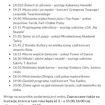
14:010
Śmiech to zdrowie
– występ Kabaretu Heniolki
14:25
Muzycznie i po męsku
– koncert Grzegorza Twaroga i
Leopolda Twardowskiego
14:40
Mieszanka wybuchowa jazzu i hip-hop
u – pokaz
zespołów: Farcik, Fart i Dzikie Pumy
15:15
Przejmujemy mikrofony
– występ solistów z DK „Na
Skarpie”
15:30
Taniec to ich pasja
– pokaz Młodzieżowej Akademii
Tańca
15:45
Z Kombo Kultury na wielką scenę
, czyli koncert
zespołu Róża
16:15
Mocne wejście taneczne
– pokaz Power of Dance
16:30
Młodzi i zdolni adepci muzyki
– występ solistów
Szkoły T. Burton
16:50
Niebiesko-białe barwy
– występ Kolejorz Girls, Juniors
i Kids
18:50
Mistrzowska Olimpia
, czyli pokaz mażoretkowy
19:00
Gwóźdź programu
, czyli koncert The Karlins
20:00
Zimne ognie na jędrusiowym tarasie
, czyli światełko do
nieba
Wstęp na wszystkie wydarzenia jest wolny.
Zapraszamy także na
licytacje, które w tym roku będą aż 3 – o 15:00, 16:00 i jej