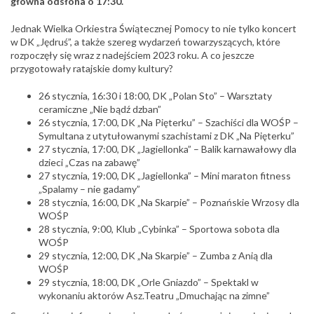
główna odsłona o 17:30.
Jednak Wielka Orkiestra Świątecznej Pomocy to nie tylko koncert
w DK „Jędruś”, a także szereg wydarzeń towarzyszących, które
rozpoczęły się wraz z nadejściem 2023 roku. A co jeszcze
przygotowały ratajskie domy kultury?
26 stycznia, 16:30 i 18:00, DK „Polan Sto” – Warsztaty
ceramiczne „Nie bądź dzban”
26 stycznia, 17:00, DK „Na Pięterku” – Szachiści dla WOŚP –
Symultana z utytułowanymi szachistami z DK „Na Pięterku”
27 stycznia, 17:00, DK „Jagiellonka” – Balik karnawałowy dla
dzieci „Czas na zabawę”
27 stycznia, 19:00, DK „Jagiellonka” – Mini maraton fitness
„Spalamy – nie gadamy”
28 stycznia, 16:00, DK „Na Skarpie” – Poznańskie Wrzosy dla
WOŚP
28 stycznia, 9:00, Klub „Cybinka” – Sportowa sobota dla
WOŚP
29 stycznia, 12:00, DK „Na Skarpie” – Zumba z Anią dla
WOŚP
29 stycznia, 18:00, DK „Orle Gniazdo” – Spektakl w
wykonaniu aktorów Asz.Teatru „Dmuchając na zimne”