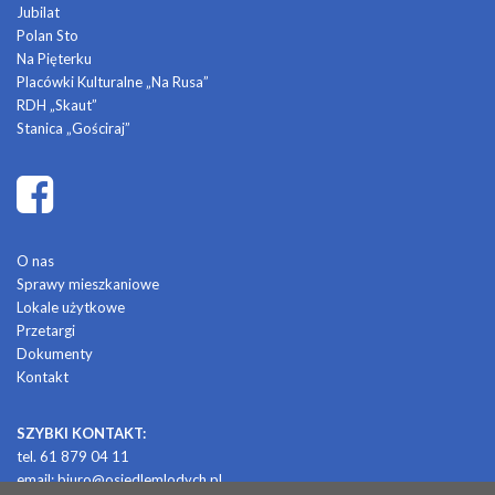
Jubilat
Polan Sto
Na Pięterku
Placówki Kulturalne „Na Rusa”
RDH „Skaut”
Stanica „Gościraj”
O nas
Sprawy mieszkaniowe
Lokale użytkowe
Przetargi
Dokumenty
Kontakt
SZYBKI KONTAKT:
tel. 61 879 04 11
email:
biuro@osiedlemlodych.pl