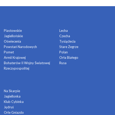
OSIEDLA
Piastowskie
Lecha
Jagiellońskie
Czecha
Oświecenia
Tysiąclecia
Powstań Narodowych
Stare Żegrze
Pomet
Polan
Armii Krajowej
Orła Białego
Bohaterów II Wojny Światowej
Rusa
Rzeczypospolitej
DOMY KULTURY
Na Skarpie
Jagiellonka
Klub Cybinka
Jędruś
Orle Gniazdo