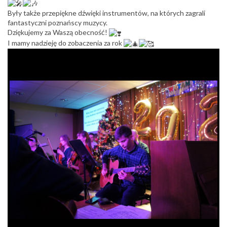
Były także przepiękne dźwięki instrumentów, na których zagrali
fantastyczni poznańscy muzycy.
Dziękujemy za Waszą obecność!
I mamy nadzieję do zobaczenia za rok