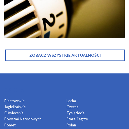
ZOBACZ WSZYSTKIE AKTUALNOŚCI
OSIEDLA
Piastowskie
Lecha
Jagiellońskie
Czecha
Oświecenia
Tysiąclecia
Powstań Narodowych
Stare Żegrze
Pomet
Polan