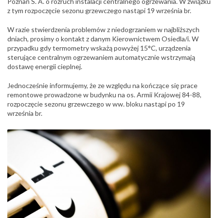
Poznań S. A. o rozruch instalacji centralnego ogrzewania. W związku
z tym rozpoczęcie sezonu grzewczego nastąpi 19 września br.
W razie stwierdzenia problemów z niedogrzaniem w najbliższych
dniach, prosimy o kontakt z danym Kierownictwem Osiedla/i. W
przypadku gdy termometry wskażą powyżej 15°C, urządzenia
sterujące centralnym ogrzewaniem automatycznie wstrzymają
dostawę energii cieplnej.
Jednocześnie informujemy, że ze względu na kończące się prace
remontowe prowadzone w budynku na os. Armii Krajowej 84-88,
rozpoczęcie sezonu grzewczego w ww. bloku nastąpi po 19
września br.