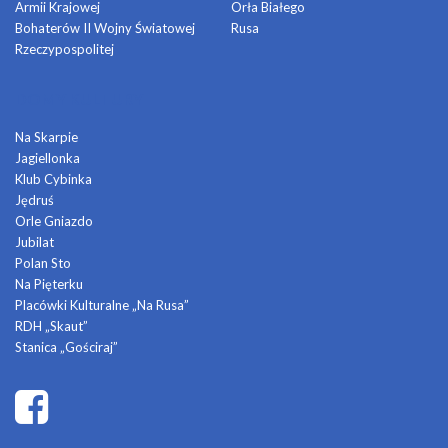
Armii Krajowej
Orła Białego
Bohaterów II Wojny Światowej
Rusa
Rzeczypospolitej
DOMY KULTURY
Na Skarpie
Jagiellonka
Klub Cybinka
Jędruś
Orle Gniazdo
Jubilat
Polan Sto
Na Pięterku
Placówki Kulturalne „Na Rusa”
RDH „Skaut”
Stanica „Gościraj”