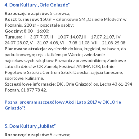
4. Dom Kultury „Orle Gniazdo”
Rozpoczęcie zapisów:
5 czerwca;
Koszt turnusów:
150 zł – członkowie SM „Osiedle Młodych” w
Poznaniu, 220 zł – pozostałe osoby;
Godziny:
8:00 – 16:00;
Turnusy:
I – 3.07-7.07, II – 10.07-14.07,III – 17.07-21.07, IV –
24.07-28.07, V – 31.07-4.08, VI – 7.08-11.08, VII – 21.08-25.08;
Planowane atrakcje:
wycieczki: do kina, kręgielni, na basen, do
parku linowego; rejs statkiem po Warcie; zwiedzanie
najciekawszych zakątków Poznania z przewodnikiem; Zamkowe
Lato dla dzieci w CK Zamek; Festiwal ANIMATOR; Letnie
Pogotowie Sztuki z Centrum Sztuki Dziecka; zajęcia taneczne,
sportowe, kulinarne.
Szczegółowe informacje:
DK „Orle Gniazdo”, os. Lecha 43 61-294
Poznań, 61 877 78 42.
Poznaj program szczegółowy Akcji Lato 2017 w DK „Orle
Gniazdo”!
5. Dom Kultury „Jubilat”
Rozpoczęcie zapisów:
5 czerwca;