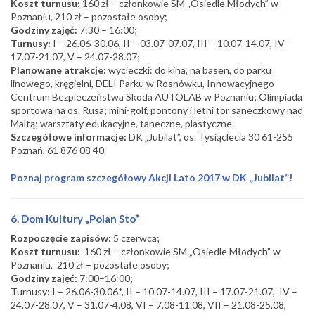
Koszt turnusu:
160 zł – członkowie SM „Osiedle Młodych” w
Poznaniu, 210 zł – pozostałe osoby;
Godziny zajęć:
7:30 – 16:00;
Turnusy:
I – 26.06-30.06, II – 03.07-07.07, III – 10.07-14.07, IV –
17.07-21.07, V – 24.07-28.07;
Planowane atrakcje:
wycieczki: do kina, na basen, do parku
linowego, kręgielni, DELI Parku w Rosnówku, Innowacyjnego
Centrum Bezpieczeństwa Skoda AUTOLAB w Poznaniu; Olimpiada
sportowa na os. Rusa; mini-golf, pontony i letni tor saneczkowy nad
Maltą; warsztaty edukacyjne, taneczne, plastyczne.
Szczegółowe informacje:
DK „Jubilat”, os. Tysiąclecia 30 61-255
Poznań, 61 876 08 40.
Poznaj program szczegółowy Akcji Lato 2017 w DK „Jubilat”!
6. Dom Kultury „Polan Sto”
Rozpoczęcie zapisów:
5 czerwca;
Koszt turnusu:
160 zł – członkowie SM „Osiedle Młodych” w
Poznaniu, 210 zł – pozostałe osoby;
Godziny zajęć:
7:00–16:00;
Turnusy: I – 26.06-30.06*, II – 10.07-14.07, III – 17.07-21.07, IV –
24.07-28.07, V – 31.07-4.08, VI – 7.08-11.08, VII – 21.08-25.08,