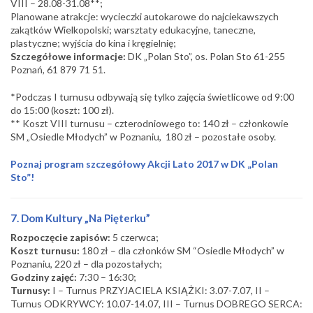
VIII – 28.08-31.08**;
Planowane atrakcje: wycieczki autokarowe do najciekawszych
zakątków Wielkopolski; warsztaty edukacyjne, taneczne,
plastyczne; wyjścia do kina i kręgielnię;
Szczegółowe informacje:
DK „Polan Sto”, os. Polan Sto 61-255
Poznań, 61 879 71 51.
*Podczas I turnusu odbywają się tylko zajęcia świetlicowe od 9:00
do 15:00 (koszt: 100 zł).
** Koszt VIII turnusu – czterodniowego to: 140 zł – członkowie
SM „Osiedle Młodych” w Poznaniu, 180 zł – pozostałe osoby.
Poznaj program szczegółowy Akcji Lato 2017 w DK „Polan
Sto”!
7. Dom Kultury „Na Pięterku”
Rozpoczęcie zapisów:
5 czerwca;
Koszt turnusu:
180 zł – dla członków SM “Osiedle Młodych” w
Poznaniu, 220 zł – dla pozostałych;
Godziny zajęć:
7:30 – 16:30;
Turnusy:
I – Turnus PRZYJACIELA KSIĄŻKI: 3.07-7.07, II –
Turnus ODKRYWCY: 10.07-14.07, III – Turnus DOBREGO SERCA: