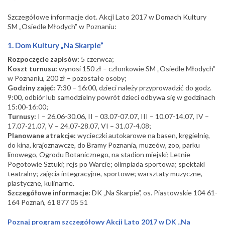
Szczegółowe informacje dot. Akcji Lato 2017 w Domach Kultury
SM „Osiedle Młodych” w Poznaniu:
1. Dom Kultury „Na Skarpie”
Rozpoczęcie zapisów:
5 czerwca;
Koszt turnusu:
wynosi 150 zł – członkowie SM „Osiedle Młodych”
w Poznaniu, 200 zł – pozostałe osoby;
Godziny zajęć:
7:30 – 16:00, dzieci należy przyprowadzić do godz.
9:00, odbiór lub samodzielny powrót dzieci odbywa się w godzinach
15:00-16:00;
Turnusy:
I – 26.06-30.06, II – 03.07-07.07, III – 10.07-14.07, IV –
17.07-21.07, V – 24.07-28.07, VI – 31.07-4.08;
Planowane atrakcje:
wycieczki autokarowe na basen, kręgielnię,
do kina, krajoznawcze, do Bramy Poznania, muzeów, zoo, parku
linowego, Ogrodu Botanicznego, na stadion miejski; Letnie
Pogotowie Sztuki; rejs po Warcie; olimpiada sportowa; spektakl
teatralny; zajęcia integracyjne, sportowe; warsztaty muzyczne,
plastyczne, kulinarne.
Szczegółowe informacje:
DK „Na Skarpie”, os. Piastowskie 104 61-
164 Poznań, 61 877 05 51
Poznaj program szczegółowy Akcji Lato 2017 w DK „Na