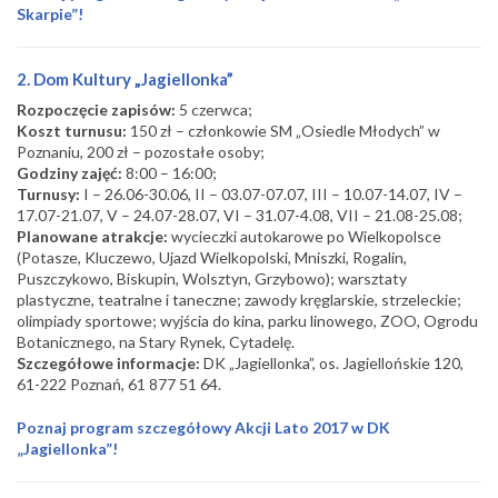
Skarpie”!
2. Dom Kultury „Jagiellonka”
Rozpoczęcie zapisów:
5 czerwca;
Koszt turnusu:
150 zł – członkowie SM „Osiedle Młodych” w
Poznaniu, 200 zł – pozostałe osoby;
Godziny zajęć:
8:00 – 16:00;
Turnusy:
I – 26.06-30.06, II – 03.07-07.07, III – 10.07-14.07, IV –
17.07-21.07, V – 24.07-28.07, VI – 31.07-4.08, VII – 21.08-25.08;
Planowane atrakcje:
wycieczki autokarowe po Wielkopolsce
(Potasze, Kluczewo, Ujazd Wielkopolski, Mniszki, Rogalin,
Puszczykowo, Biskupin, Wolsztyn, Grzybowo); warsztaty
plastyczne, teatralne i taneczne; zawody kręglarskie, strzeleckie;
olimpiady sportowe; wyjścia do kina, parku linowego, ZOO, Ogrodu
Botanicznego, na Stary Rynek, Cytadelę.
Szczegółowe informacje:
DK „Jagiellonka”, os. Jagiellońskie 120,
61-222 Poznań, 61 877 51 64.
Poznaj program szczegółowy Akcji Lato 2017 w DK
„Jagiellonka”!