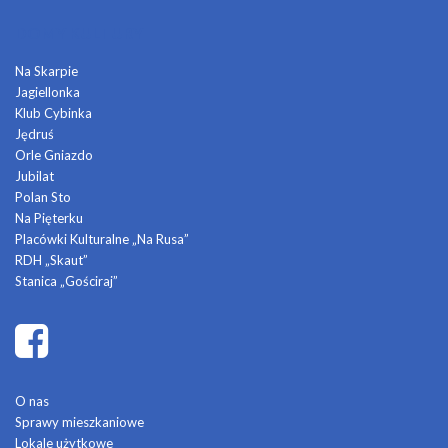
DOMY KULTURY
Na Skarpie
Jagiellonka
Klub Cybinka
Jędruś
Orle Gniazdo
Jubilat
Polan Sto
Na Pięterku
Placówki Kulturalne „Na Rusa”
RDH „Skaut”
Stanica „Gościraj”
O nas
Sprawy mieszkaniowe
Lokale użytkowe