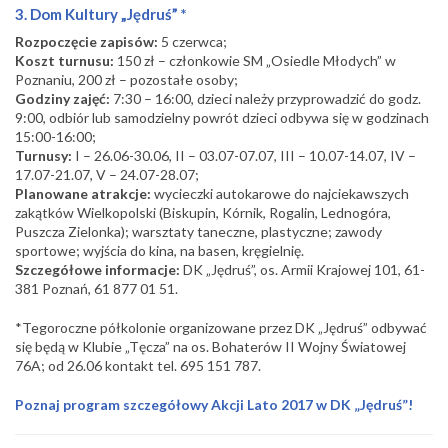
3. Dom Kultury „Jędruś” *
Rozpoczęcie zapisów:
5 czerwca;
Koszt turnusu:
150 zł – członkowie SM „Osiedle Młodych” w
Poznaniu, 200 zł – pozostałe osoby;
Godziny zajęć:
7:30 – 16:00, dzieci należy przyprowadzić do godz.
9:00, odbiór lub samodzielny powrót dzieci odbywa się w godzinach
15:00-16:00;
Turnusy:
I – 26.06-30.06, II – 03.07-07.07, III – 10.07-14.07, IV –
17.07-21.07, V – 24.07-28.07;
Planowane atrakcje:
wycieczki autokarowe do najciekawszych
zakątków Wielkopolski (Biskupin, Kórnik, Rogalin, Lednogóra,
Puszcza Zielonka); warsztaty taneczne, plastyczne; zawody
sportowe; wyjścia do kina, na basen, kręgielnię.
Szczegółowe informacje:
DK „Jędruś”, os. Armii Krajowej 101, 61-
381 Poznań, 61 877 01 51.
*Tegoroczne półkolonie organizowane przez DK „Jędruś” odbywać
się będą w Klubie „Tęcza” na os. Bohaterów II Wojny Światowej
76A; od 26.06 kontakt tel. 695 151 787.
Poznaj program szczegółowy Akcji Lato 2017 w DK „Jędruś”!