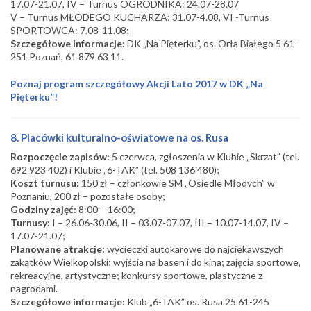
17.07-21.07, IV – Turnus OGRODNIKA: 24.07-28.07
V – Turnus MŁODEGO KUCHARZA: 31.07-4.08, VI -Turnus
SPORTOWCA: 7.08-11.08;
Szczegółowe informacje:
DK „Na Pięterku”, os. Orła Białego 5 61-
251 Poznań, 61 879 63 11.
Poznaj program szczegółowy Akcji Lato 2017 w DK „Na
Pięterku”!
8. Placówki kulturalno-oświatowe na os. Rusa
Rozpoczęcie zapisów:
5 czerwca, zgłoszenia w Klubie „Skrzat” (tel.
692 923 402) i Klubie „6-TAK” (tel. 508 136 480);
Koszt turnusu:
150 zł – członkowie SM „Osiedle Młodych” w
Poznaniu, 200 zł – pozostałe osoby;
Godziny zajęć:
8:00 – 16:00;
Turnusy:
I – 26.06-30.06, II – 03.07-07.07, III – 10.07-14.07, IV –
17.07-21.07;
Planowane atrakcje:
wycieczki autokarowe do najciekawszych
zakątków Wielkopolski; wyjścia na basen i do kina; zajęcia sportowe,
rekreacyjne, artystyczne; konkursy sportowe, plastyczne z
nagrodami.
Szczegółowe informacje:
Klub „6-TAK” os. Rusa 25 61-245