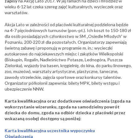
zapisy
na Akcję Lato 2017.
W jej ramach na dzieci i młodzież w
wieku 6-12 lat czeka szereg zajęć kulturalnych, wycieczek oraz
warsztatów.
Akcja Lato w zależności od placówki kulturalnej podzielona będzie
na 4-7 pięciodniowych turnusów (pon.-pt.). Ich koszt to 150-180 zł
dla osób posiadających członkostwo w SM „Osiedle Młodych” w
Poznaniu, 200-220 zł dla pozostałych. Organizatorzy zapewniają
świetną zabawę i proponują w programie m. in.: wycieczki
autokarowe do najciekawszych miejsc i zakątków Wielkopolski
(Biskupin, Rogalin, Nadleśnictwo Potasze, Lednogóra, Puszcza
Zielonka), wyjazdy (na basen, kręgielnię, do kina, do parku linowego,
zoo, muzeów), warsztaty artystyczne, plastyczne, taneczne,
zawody strzeleckie, zajęcia sportowe oraz konkursy talentów.
Organizator półkolonii zapewnia: bilety MPK, bilety wstępu i
ubezpieczenie NNW.
Karta kwalifikacyjna oraz dodatkowe oświadczenia (zgoda na
wykorzystanie wizerunku, zgoda na samodzielny powrót
dziecka do domu, zgoda na odbiór dziecka z placówki przez
wskazaną osobę) dostępny są poniżej:
Karta kwalifikacyjna uczestnika wypoczynku
Oświadczenia