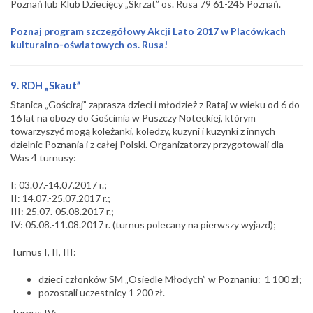
Poznań lub Klub Dziecięcy „Skrzat” os. Rusa 79 61-245 Poznań.
Poznaj program szczegółowy Akcji Lato 2017 w Placówkach
kulturalno-oświatowych os. Rusa!
9. RDH „Skaut”
Stanica „Gościraj” zaprasza dzieci i młodzież z Rataj w wieku od 6 do
16 lat na obozy do Gościmia w Puszczy Noteckiej, którym
towarzyszyć mogą koleżanki, koledzy, kuzyni i kuzynki z innych
dzielnic Poznania i z całej Polski. Organizatorzy przygotowali dla
Was 4 turnusy:
I: 03.07.-14.07.2017 r.;
II: 14.07.-25.07.2017 r.;
III: 25.07.-05.08.2017 r.;
IV: 05.08.-11.08.2017 r. (turnus polecany na pierwszy wyjazd);
Turnus I, II, III:
dzieci członków SM „Osiedle Młodych” w Poznaniu: 1 100 zł;
pozostali uczestnicy 1 200 zł.
Turnus IV: