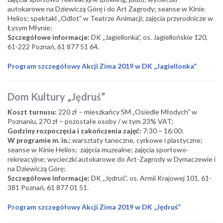
autokarowe na Dziewiczą Górę i do Art Zagrody; seanse w Kinie
Helios; spektakl „Odlot” w Teatrze Animacji; zajęcia przyrodnicze w
Łysym Młynie;
Szczegółowe informacje:
DK „Jagiellonka”, os. Jagiellońskie 120,
61-222 Poznań, 61 877 51 64.
Program szczegółowy Akcji Zima 2019 w DK „Jagiellonka”
Dom Kultury „Jędruś”
Koszt turnusu:
220 zł – mieszkańcy SM „Osiedle Młodych” w
Poznaniu, 270 zł – pozostałe osoby / w tym 23% VAT;
Godziny rozpoczęcia i zakończenia zajęć:
7:30 – 16:00;
W programie m. in.:
warsztaty taneczne, cyrkowe i plastyczne;
seanse w Kinie Helios; zajęcia muzealne; zajęcia sportowo-
rekreacyjne; wycieczki autokarowe do Art-Zagrody w Dymaczewie i
na Dziewiczą Górę;
Szczegółowe informacje:
DK „Jędruś”, os. Armii Krajowej 101, 61-
381 Poznań, 61 877 01 51.
Program szczegółowy Akcji Zima 2019 w DK „Jędruś”