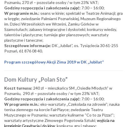
Poznaniu, 270 zł – pozostałe osoby / w tym 23% VAT;
Godziny rozpoczęcia i zakończenia zajęć:
7:30 – 16:00;
W programie m.in.:
seans w kinie; spektakl w Teatrze Animacji; gra
w kręgle; zwiedzanie Palmiarni Poznańskiej, Muzeum Regionalnego
im. Dzieci Wrzesińskich we Wrześni, Zamku Górków w
Szamotułach; zabawy integracyjne i dyskoteki; konkursy wiedzy,
talentów i plastyczne; turnieje gier planszowych; warsztaty
plastyczne i taneczne;
Szczegółowe informacje:
DK „Jubilat”, os. Tysiąclecia 30 61-255
Poznań, 61 876 08 40.
Program szczegółowy Akcji Zima 2019 w DK „Jubilat”
Dom Kultury „Polan Sto”
Koszt turnusu:
240 zł – mieszkańcy SM „Osiedle Młodych” w
Poznaniu, 290 zł – pozostałe osoby / w tym 23% VAT;
Godziny rozpoczęcia i zakończenia zajęć:
7:00 – 16:00;
W programie m.in.:
eko-warsztaty „Czekolada na zdrowie”; nauka
tenisa ziemnego na korcie FairPlayce; zwiedzanie Teatru
Muzycznego w Poznaniu; warsztaty kulinarne “Co to za Pizza!”;
warsztaty artystyczne Zimowego Pogotowia Sztuki;
wyjścia na
kręgielnię Gravitacja i do kina
; konkursy, gry i zabawy;