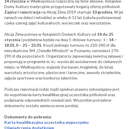
14 stycznia
w Wielkopolsce rozpoczną się ferie zimowe. Ratajskie
Domy Kultury
tradycyjnie przygotowały bogatą ofertę półkolonii.
Zapisy i rejestracja
na Akcję Zima 2019 startuje
10 grudnia
. W jej
ramach na dzieci i młodzież w wieku 6-12 lat (szkoła podstawowa)
czeka szereg zajęć kulturalnych, wycieczek oraz warsztatów.
Akcja Zima potrwa w Ratajskich Domach Kultury od
14 do 25
stycznia
i podzielona będzie na dwa 5-dniowe turnusy:
I – 14 –
18.01, II – 21 – 25.01
. Koszt jednego turnusu to 220-240 zł dla
mieszkańców SM „Osiedle Młodych” w Poznaniu, natomiast 270-
290 zł dla pozostałych. Organizatorzy zapewniają świetną zabawę i
proponują w programie m. in.: wycieczki autokarowe do ciekawych
miejsc w Wielkopolsce, wyjazdy (na basen, kręgielnię, do kina),
warsztaty artystyczne, plastyczne i taneczne, zawody strzeleckie,
zajęcia sportowe oraz konkursy talentów.
Podczas rejestracji rodzic bądź opiekun prawny zobowiązany jest
do wypełnienia karty kwalifikacyjnej uczestnika półkolonii oraz
podpisania odpowiednich oświadczeń. Wszystkie potrzebne
dokumenty zostały zamieszczone poniżej.
Dokumenty do pobrania:
Karta kwalifikacyjna uczestnika wypoczynku
Oświadczenia dodatkowe