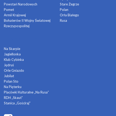
Powstań Narodowych
Stare Żegrze
Pomet
Polan
Armii Krajowej
Orła Białego
Bohaterów II Wojny Światowej
Rusa
Rzeczypospolitej
DOMY KULTURY
Na Skarpie
Jagiellonka
Klub Cybinka
Jędruś
Orle Gniazdo
Jubilat
Polan Sto
Na Pięterku
Placówki Kulturalne „Na Rusa”
RDH „Skaut”
Stanica „Gościraj”