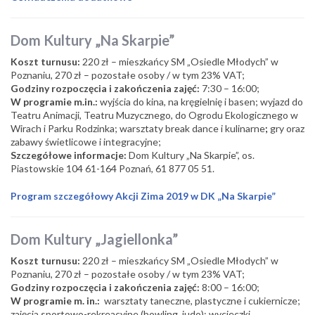
Dom Kultury „Na Skarpie”
Koszt turnusu:
220 zł – mieszkańcy SM „Osiedle Młodych” w
Poznaniu, 270 zł – pozostałe osoby / w tym 23% VAT;
Godziny rozpoczęcia i zakończenia zajęć:
7:30 – 16:00;
W programie m.in.:
wyjścia do kina, na kręgielnię i basen; wyjazd do
Teatru Animacji, Teatru Muzycznego, do Ogrodu Ekologicznego w
Wirach i Parku Rodzinka; warsztaty break dance i kulinarne
;
gry oraz
zabawy świetlicowe i integracyjne;
Szczegółowe informacje:
Dom Kultury „Na Skarpie”, os.
Piastowskie 104 61-164 Poznań, 61 877 05 51.
Program szczegółowy Akcji Zima 2019 w DK „Na Skarpie”
Dom Kultury „Jagiellonka”
Koszt turnusu:
220 zł – mieszkańcy SM „Osiedle Młodych” w
Poznaniu, 270 zł – pozostałe osoby / w tym 23% VAT;
Godziny rozpoczęcia i zakończenia zajęć:
8:00 – 16:00;
W programie m. in.:
warsztaty taneczne, plastyczne i cukiernicze;
zajęcia sportowo-rekreacyjne (bowling, judo); wycieczki