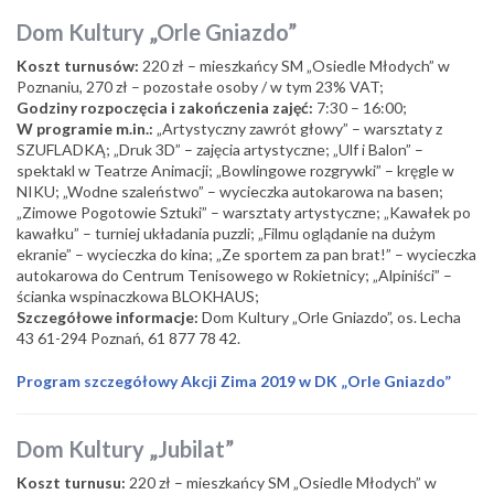
Dom Kultury „Orle Gniazdo”
Koszt turnusów:
220 zł – mieszkańcy SM „Osiedle Młodych” w
Poznaniu, 270 zł – pozostałe osoby / w tym 23% VAT;
Godziny rozpoczęcia i zakończenia zajęć:
7:30 – 16:00;
W programie m.in.:
„Artystyczny zawrót głowy” – warsztaty z
SZUFLADKĄ; „Druk 3D” – zajęcia artystyczne; „Ulf i Balon” –
spektakl w Teatrze Animacji; „Bowlingowe rozgrywki” – kręgle w
NIKU; „Wodne szaleństwo” – wycieczka autokarowa na basen;
„Zimowe Pogotowie Sztuki” – warsztaty artystyczne; „Kawałek po
kawałku” – turniej układania puzzli; „Filmu oglądanie na dużym
ekranie” – wycieczka do kina; „Ze sportem za pan brat!” – wycieczka
autokarowa do Centrum Tenisowego w Rokietnicy; „Alpiniści” –
ścianka wspinaczkowa BLOKHAUS;
Szczegółowe informacje:
Dom Kultury „Orle Gniazdo”, os. Lecha
43 61-294 Poznań, 61 877 78 42.
Program szczegółowy Akcji Zima 2019 w DK „Orle Gniazdo”
Dom Kultury „Jubilat”
Koszt turnusu:
220 zł – mieszkańcy SM „Osiedle Młodych” w