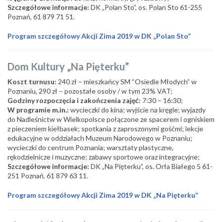
Szczegółowe informacje:
DK „Polan Sto”, os. Polan Sto 61-255
Poznań, 61 879 71 51.
Program szczegółowy Akcji Zima 2019 w DK „Polan Sto”
Dom Kultury „Na Pięterku”
Koszt turnusu:
240 zł – mieszkańcy SM “Osiedle Młodych” w
Poznaniu, 290 zł – pozostałe osoby / w tym 23% VAT;
Godziny rozpoczęcia i zakończenia zajęć:
7:30 – 16:30;
W programie m.in.:
wycieczki do kina; wyjście na kręgle; wyjazdy
do Nadleśnictw w Wielkopolsce połączone ze spacerem i ogniskiem
z pieczeniem kiełbasek; spotkania z zaproszonymi gośćmi; lekcje
edukacyjne w oddziałach Muzeum Narodowego w Poznaniu;
wycieczki do centrum Poznania; warsztaty plastyczne,
rękodzielnicze i muzyczne; zabawy sportowe oraz integracyjne;
Szczegółowe informacje:
DK „Na Pięterku”, os. Orła Białego 5 61-
251 Poznań, 61 879 63 11.
Program szczegółowy Akcji Zima 2019 w DK „Na Pięterku”