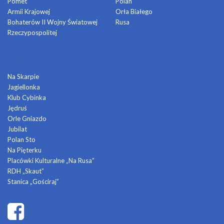
Pomet
Polan
Armii Krajowej
Orła Białego
Bohaterów II Wojny Światowej
Rusa
Rzeczypospolitej
DOMY KULTURY
Na Skarpie
Jagiellonka
Klub Cybinka
Jędruś
Orle Gniazdo
Jubilat
Polan Sto
Na Pięterku
Placówki Kulturalne „Na Rusa”
RDH „Skaut”
Stanica „Gościraj”