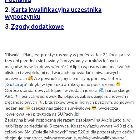
2.
Karta kwalifikacyjna uczestnika
wypoczynku
3.
Zgody dodatkowe
*
Biwak
– Plan jest prosty: ruszamy w poniedziałek 24 lipca, przez
trzy dni przednio się bawimy i korzystamy z uroków leśnych
ostępów, by w środowy wieczór 26 lipca wpaść w ramiona swoich
bliskich i z wypiekami na twarzach opowiadać o biwakowych
przeżyciach
A z pewnością będzie o czym, ponieważ oferta
„
Gościraju
” uległa w tym roku atrakcyjnemu poszerzeniu
Oprócz standardowych kąpieli w wodach jeziora
, harcerskiego
ABC ⚜, leśnych wędrówek
, pląsów, zabaw, zajęć ruchowych i
zręcznościowych
, brzuszków wypełnionych pysznym, domowym
jedzeniem
czekają nas zajęcia survivalowe
, wycieczka
rowerowa
i przygoda na SUPach
Zapisy na biwak rozpoczną się razem z zapisami na Akcję Lato tj. w
najbliższy poniedziałek 5 czerwca. Koszt wyjazdu wynosi 490 zł dla
członków SM „Osiedle Młodych” oraz 520 zł dla pozostałych osób i
obejmuje transport, zakwaterowanie, opiekę wykwalifikowanej