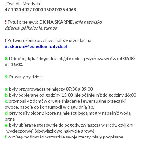
„Osiedle Młodych”:
47 1020 4027 0000 1502 0035 4068
!
Tytuł przelewu:
DK NA SKARPIE,
imię nazwisko
dziecka, półkolonie, turnus
!
Potwierdzenie przelewu należy przesłać na
naskarpie@osiedlemlodych.pl
8.
Dzieci będą każdego dnia objęte opieką wychowawców od
07:30
do
16:00
.
9.
Prosimy by dzieci:
a.
były przyprowadzane między
07:30
a
09:00
b.
były odbierane od godziny
15:00
, nie później niż do godziny
16:00
c.
przynosiły z domów drugie śniadanie i ewentualne przekąski,
owoce, napoje do konsumpcji w ciągu dnia itp.
d.
przynosiły bidony, które na miejscu będą mogły napełnić wodą
pitną
e.
były ubierane stosownie do pogody, zwłaszcza w środy, czyli dni
„wycieczkowe” (obowiązkowo nakrycie głowy)
f.
w miarę możliwości wszystkie swoje rzeczy miały podpisane