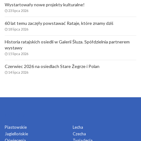
Wystartowały nowe projekty kulturalne!
23 lipca 2026
60 lat temu zaczęły powstawać Rataje, które znamy dziś
18 lipca 2026
Historia ratajskich osiedli w Galerii Śluza. Spółdzielnia partnerem
wystawy
15 lipca 2026
Czerwiec 2026 na osiedlach Stare Żegrze i Polan
14 lipca 2026
OSIEDLA
Piastowskie
Lecha
Jagiellońskie
Czecha
Oświecenia
Tysiąclecia