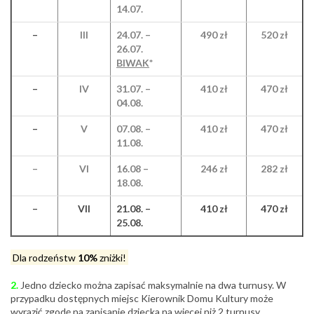
14.07.
–
III
24.07. –
490 zł
520 zł
26.07.
BIWAK
*
–
IV
31.07. –
410 zł
470 zł
04.08.
–
V
07.08. –
410 zł
470 zł
11.08.
–
VI
16.08 –
246 zł
282 zł
18.08.
–
VII
21.08. –
410 zł
470 zł
25.08.
Dla rodzeństw
10%
zniżki!
2.
Jedno dziecko można zapisać maksymalnie na dwa turnusy. W
przypadku dostępnych miejsc Kierownik Domu Kultury może
wyrazić zgodę na zapisanie dziecka na więcej niż 2 turnusy.