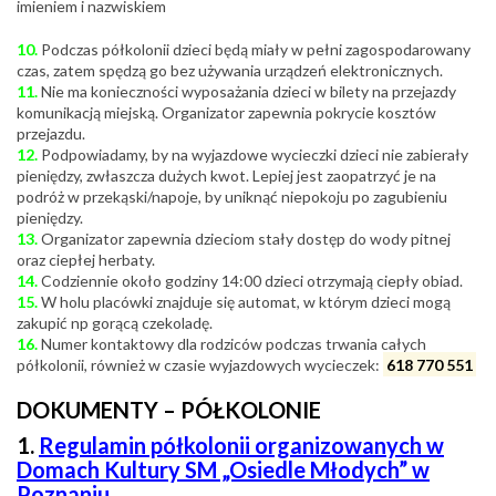
imieniem i nazwiskiem
10.
Podczas półkolonii dzieci będą miały w pełni zagospodarowany
czas, zatem spędzą go bez używania urządzeń elektronicznych.
11.
Nie ma konieczności wyposażania dzieci w bilety na przejazdy
komunikacją miejską. Organizator zapewnia pokrycie kosztów
przejazdu.
12.
Podpowiadamy, by na wyjazdowe wycieczki dzieci nie zabierały
pieniędzy, zwłaszcza dużych kwot. Lepiej jest zaopatrzyć je na
podróż w przekąski/napoje, by uniknąć niepokoju po zagubieniu
pieniędzy.
13.
Organizator zapewnia dzieciom stały dostęp do wody pitnej
oraz ciepłej herbaty.
14.
Codziennie około godziny 14:00 dzieci otrzymają ciepły obiad.
15.
W holu placówki znajduje się automat, w którym dzieci mogą
zakupić np gorącą czekoladę.
16.
Numer kontaktowy dla rodziców podczas trwania całych
półkolonii, również w czasie wyjazdowych wycieczek:
618 770 551
DOKUMENTY – PÓŁKOLONIE
1.
Regulamin półkolonii organizowanych w
Domach Kultury SM „Osiedle Młodych” w
Poznaniu