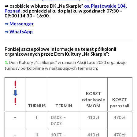
➡ osobiście w biurze DK „Na Skarpie”
os. Piastowskie 104,
Poznań
, od poniedziałku do piątku w godzinach 07:30 –
09:00 i 14:30 – 16:00.
➡
Messenger
➡
WhatsApp
Poniżej szczegółowe informacje na temat półkolonii
organizowanych przez Dom Kultury „Na Skarpie”:
1.
Dom Kultury „Na Skarpie” w ramach Akcji Lato 2023 organizuje
turnusy półkolonijne w następujących terminach:
⬇
KOSZT
członkowie
KOSZT
TURNUS
TERMIN
SMOM
pozostali
–
I
03.07. –
410 zł
470 zł
07.07.
–
II
10.07. –
410 zł
470 zł