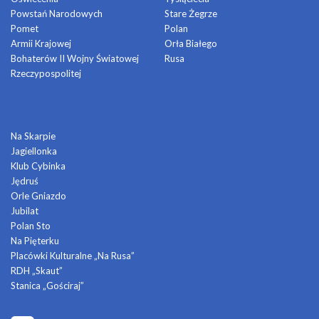
Powstań Narodowych
Stare Żegrze
Pomet
Polan
Armii Krajowej
Orła Białego
Bohaterów II Wojny Światowej
Rusa
Rzeczypospolitej
DOMY KULTURY
Na Skarpie
Jagiellonka
Klub Cybinka
Jędruś
Orle Gniazdo
Jubilat
Polan Sto
Na Pięterku
Placówki Kulturalne „Na Rusa”
RDH „Skaut”
Stanica „Gościraj”