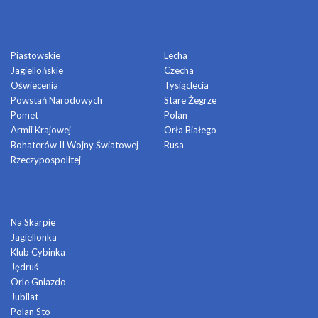
OSIEDLA
Piastowskie
Lecha
Jagiellońskie
Czecha
Oświecenia
Tysiąclecia
Powstań Narodowych
Stare Żegrze
Pomet
Polan
Armii Krajowej
Orła Białego
Bohaterów II Wojny Światowej
Rusa
Rzeczypospolitej
DOMY KULTURY
Na Skarpie
Jagiellonka
Klub Cybinka
Jędruś
Orle Gniazdo
Jubilat
Polan Sto