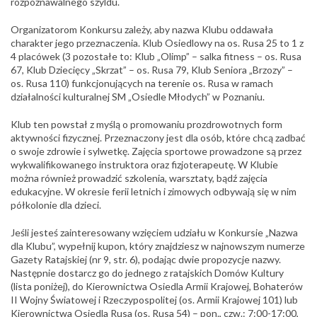
rozpoznawalnego szyldu.
Organizatorom Konkursu zależy, aby nazwa Klubu oddawała
charakter jego przeznaczenia. Klub Osiedlowy na os. Rusa 25 to 1 z
4 placówek (3 pozostałe to: Klub „Olimp” – salka fitness – os. Rusa
67, Klub Dziecięcy „Skrzat” – os. Rusa 79, Klub Seniora „Brzozy” –
os. Rusa 110) funkcjonujących na terenie os. Rusa w ramach
działalności kulturalnej SM „Osiedle Młodych” w Poznaniu.
Klub ten powstał z myślą o promowaniu prozdrowotnych form
aktywności fizycznej. Przeznaczony jest dla osób, które chcą zadbać
o swoje zdrowie i sylwetkę. Zajęcia sportowe prowadzone są przez
wykwalifikowanego instruktora oraz fizjoterapeutę. W Klubie
można również prowadzić szkolenia, warsztaty, bądź zajęcia
edukacyjne. W okresie ferii letnich i zimowych odbywają się w nim
półkolonie dla dzieci.
Jeśli jesteś zainteresowany wzięciem udziału w Konkursie „Nazwa
dla Klubu”, wypełnij kupon, który znajdziesz w najnowszym numerze
Gazety Ratajskiej (nr 9, str. 6), podając dwie propozycje nazwy.
Następnie dostarcz go do jednego z ratajskich Domów Kultury
(lista poniżej), do Kierownictwa Osiedla Armii Krajowej, Bohaterów
II Wojny Światowej i Rzeczypospolitej (os. Armii Krajowej 101) lub
Kierownictwa Osiedla Rusa (os. Rusa 54) – pon., czw.: 7:00-17:00,