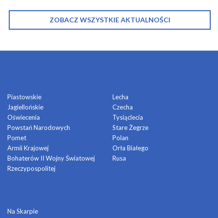
ZOBACZ WSZYSTKIE AKTUALNOŚCI
OSIEDLA
Piastowskie
Lecha
Jagiellońskie
Czecha
Oświecenia
Tysiąclecia
Powstań Narodowych
Stare Żegrze
Pomet
Polan
Armii Krajowej
Orła Białego
Bohaterów II Wojny Światowej
Rusa
Rzeczypospolitej
DOMY KULTURY
Na Skarpie