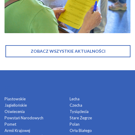
ZOBACZ WSZYSTKIE AKTUALNOŚCI
OSIEDLA
Piastowskie
Lecha
Jagiellońskie
Czecha
Oświecenia
Tysiąclecia
Powstań Narodowych
Stare Żegrze
Pomet
Polan
Armii Krajowej
Orła Białego