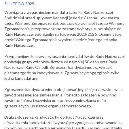
5 LUTEGO 2025
W związku z wygaśnięciem mandatu członka Rady Nadzorczej
Spółdzielni przed upływem kadencji (osiedle Czecha – dwunasta
część Walnego Zgromadzenia), podczas obrad najbliższego Walnego
Zgromadzenia, przeprowadzone zostaną wybory uzupełniające do
Rady Nadzorczej Spółdzielni na kadencję 2023-2026. Osiemnaście
części Walnego Zgromadzenia wybierać będzie jednego członka
Rady Nadzorczej.
Przypomnijmy, że prawo zgłaszania kandydatów do Rady Nadzorczej
posiadają grupy członków liczące co najmniej 50 osób oraz Rada
Nadzorcza i Rady Osiedli. Zgłoszeni kandydaci muszą wyrazić
pisemną zgodę na kandydowanie. Zgłaszający mogą zgłosić tylko
jedną kandydaturę.
Zgłoszenie kandydata winno obejmować jego imię i nazwisko, wiek,
zawód oraz miejsce zamieszkania. Ponadto zgłoszenie powinno
zawierać imiona i nazwiska oraz adresy zamieszkania osób
zgłaszających lub nazwę organu samorządowego.
Druki zgłoszenia kandydata/tki do Rady Nadzorczej oraz
oświadczenia kandydata/tki wyrażające zgodę na kandydowanie są
do odbioru w siedzibach Kierownictw Osiedli i Zarządu Spółdzielni