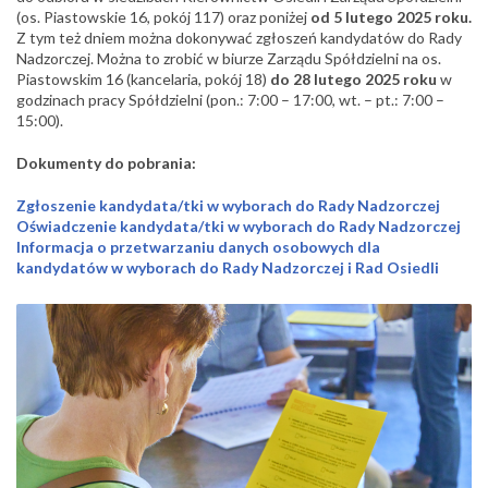
(os. Piastowskie 16, pokój 117) oraz poniżej
od 5 lutego 2025 roku.
Z tym też dniem można dokonywać zgłoszeń kandydatów do Rady
Nadzorczej. Można to zrobić w biurze Zarządu Spółdzielni na os.
Piastowskim 16 (kancelaria, pokój 18)
do 28 lutego 2025 roku
w
godzinach pracy Spółdzielni (pon.: 7:00 – 17:00, wt. – pt.: 7:00 –
15:00).
Dokumenty do pobrania:
Zgłoszenie kandydata/tki w wyborach do Rady Nadzorczej
Oświadczenie kandydata/tki w wyborach do Rady Nadzorczej
Informacja o przetwarzaniu danych osobowych dla
kandydatów w wyborach do Rady Nadzorczej i Rad Osiedli