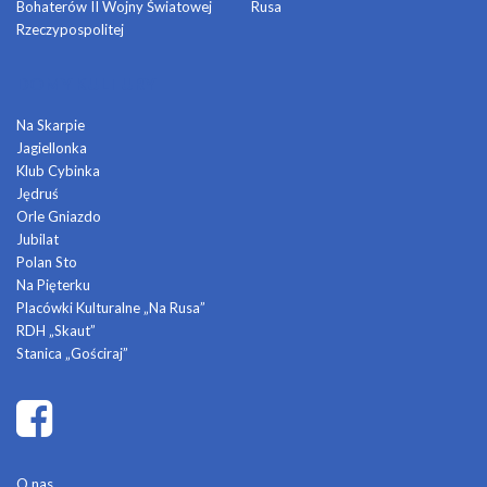
Bohaterów II Wojny Światowej
Rusa
Rzeczypospolitej
DOMY KULTURY
Na Skarpie
Jagiellonka
Klub Cybinka
Jędruś
Orle Gniazdo
Jubilat
Polan Sto
Na Pięterku
Placówki Kulturalne „Na Rusa”
RDH „Skaut”
Stanica „Gościraj”
O nas