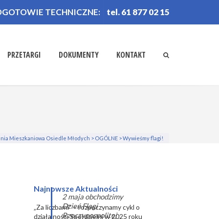
OGOTOWIE TECHNICZNE:
tel. 61 877 02 15
PRZETARGI
DOKUMENTY
KONTAKT
lnia Mieszkaniowa Osiedle Młodych
>
OGÓLNE
>
Wywieśmy flagi!
Najnowsze Aktualności
2 maja obchodzimy
Dzień Flagi
„Za liczbami” – rozpoczynamy cykl o
Rzeczypospolitej
działalności Spółdzielni w 2025 roku