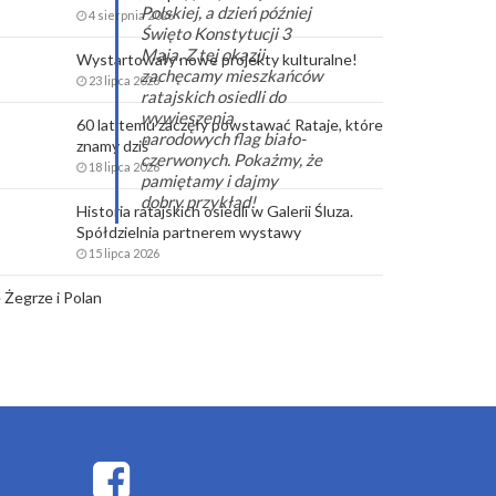
Polskiej, a dzień później
4 sierpnia 2026
Święto Konstytucji 3
Maja.
Z tej okazji
Wystartowały nowe projekty kulturalne!
zachęcamy mieszkańców
23 lipca 2026
ratajskich osiedli do
wywieszenia
60 lat temu zaczęły powstawać Rataje, które
narodowych flag biało-
znamy dziś
czerwonych. Pokażmy, że
18 lipca 2026
pamiętamy i dajmy
dobry przykład!
Historia ratajskich osiedli w Galerii Śluza.
Spółdzielnia partnerem wystawy
15 lipca 2026
 Żegrze i Polan