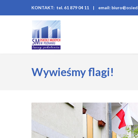
KONTAKT: tel. 61 879 04 11
|
email: biuro@osied
Wywieśmy flagi!