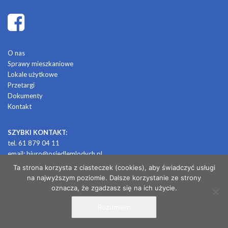
O nas
Sprawy mieszkaniowe
Lokale użytkowe
Przetargi
Dokumenty
Kontakt
SZYBKI KONTAKT:
tel. 61 879 04 11
email:
biuro@osiedlemlodych.pl
Ta strona korzysta z ciasteczek (cookies), aby świadczyć usługi
na najwyższym poziomie. Dalsze korzystanie ze strony
© 2026 OSIEDLE MŁODYCH
oznacza, że zgadzasz się na ich użycie.
Rozumiem
/ projekt i realizacja: CONTRABANDA / studio graficzne