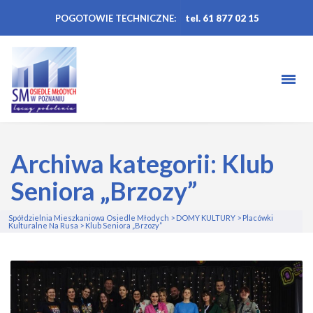
POGOTOWIE TECHNICZNE:
tel. 61 877 02 15
Archiwa kategorii: Klub
Seniora „Brzozy”
Spółdzielnia Mieszkaniowa Osiedle Młodych
>
DOMY KULTURY
>
Placówki
Kulturalne Na Rusa
>
Klub Seniora „Brzozy”