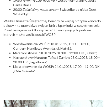
19:50
Hymn WOŚP na żywo
– Zespół kameralny Capella
Canta Brass
20:00
Zaświećmy nasze serca
– Światełko do nieba
Duet
WhiteNight
Wielka Orkiestra Świątecznej Pomocy to więcej niż tylko koncerty i
pokazy – to prawdziwe święto, które łączy ludzi w szczytnym celu.
Przed nami jeszcze kilka wydarzeń towarzyszących, podczas
których można zasilić puszki WOŚP:
Wiosłowanie dla WOŚP: 18.01.2025, 10:00 – 18:00,
Centrum Handlowe Avenida, ul. Matyi 2,
Maraton Fitness: 18.01.2025, 10:00 – 12:00, DK „Jubilat”,
Karnawałowy Maraton Tańca i Zumby: 23.01.2025, 18:00 –
20:00, DK „Jagiellonka”,
Majsterkowanie dla WOŚP: 24.01.2025, 17:00 – 19:00, DK
„Orle Gniazdo”.