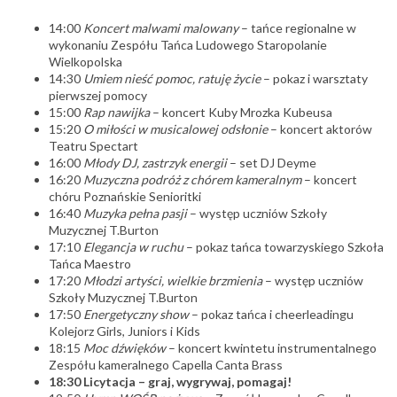
14:00
Koncert malwami malowany
– tańce regionalne w
wykonaniu
Zespółu Tańca Ludowego Staropolanie
Wielkopolska
14:30
Umiem nieść pomoc, ratuję życie
– pokaz i warsztaty
pierwszej pomocy
15:00
Rap nawijka
– koncert Kuby Mrozka
Kubeusa
15:20
O miłości w musicalowej odsłonie
– koncert aktorów
Teatru Spectart
16:00
Młody DJ, zastrzyk energii
– set DJ Deyme
16:20
Muzyczna podróż z chórem kameralnym
– koncert
chóru
Poznańskie Senioritki
16:40
Muzyka pełna pasji
– występ uczniów
Szkoły
Muzycznej T.Burton
17:10
Elegancja w ruchu
– pokaz tańca towarzyskiego Szkoła
Tańca Maestro
17:20
Młodzi artyści, wielkie brzmienia
– występ uczniów
Szkoły Muzycznej T.Burton
17:50
Energetyczny show
– pokaz tańca i cheerleadingu
Kolejorz Girls
, Juniors i Kids
18:15
Moc dźwięków
– koncert kwintetu instrumentalnego
Zespółu kameralnego Capella Canta Brass
18:30 Licytacja – graj, wygrywaj, pomagaj!