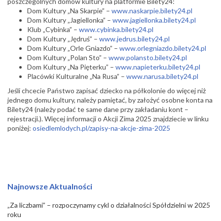
poszczególnych domów kultury na platformie Bilety24:
Dom Kultury „Na Skarpie” –
www.naskarpie.bilety24.pl
Dom Kultury „Jagiellonka” –
www.jagiellonka.bilety24.pl
Klub „Cybinka” –
www.cybinka.bilety24.pl
Dom Kultury „Jędruś” –
www.jedrus.bilety24.pl
Dom Kultury „Orle Gniazdo” –
www.orlegniazdo.bilety24.pl
Dom Kultury „Polan Sto” –
www.polansto.bilety24.pl
Dom Kultury „Na Pięterku” –
www.napieterku.bilety24.pl
Placówki Kulturalne „Na Rusa” –
www.narusa.bilety24.pl
Jeśli chcecie Państwo zapisać dziecko na półkolonie do więcej niż
jednego domu kultury, należy pamiętać, by założyć osobne konta na
Bilety24 (należy podać te same dane przy zakładaniu kont –
rejestracji.). Więcej informacji o Akcji Zima 2025 znajdziecie w linku
poniżej:
osiedlemlodych.pl/zapisy-na-akcje-zima-2025
Najnowsze Aktualności
„Za liczbami” – rozpoczynamy cykl o działalności Spółdzielni w 2025
roku