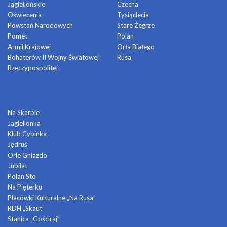
Jagiellońskie
Czecha
Oświecenia
Tysiąclecia
Powstań Narodowych
Stare Żegrze
Pomet
Polan
Armii Krajowej
Orła Białego
Bohaterów II Wojny Światowej
Rusa
Rzeczypospolitej
DOMY KULTURY
Na Skarpie
Jagiellonka
Klub Cybinka
Jędruś
Orle Gniazdo
Jubilat
Polan Sto
Na Pięterku
Placówki Kulturalne „Na Rusa”
RDH „Skaut”
Stanica „Gościraj”