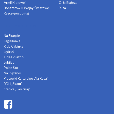
Armii Krajowej
Orła Białego
Bohaterów II Wojny Światowej
Rusa
Rzeczypospolitej
DOMY KULTURY
Na Skarpie
Jagiellonka
Klub Cybinka
Jędruś
Orle Gniazdo
Jubilat
Polan Sto
Na Pięterku
Placówki Kulturalne „Na Rusa”
RDH „Skaut”
Stanica „Gościraj”