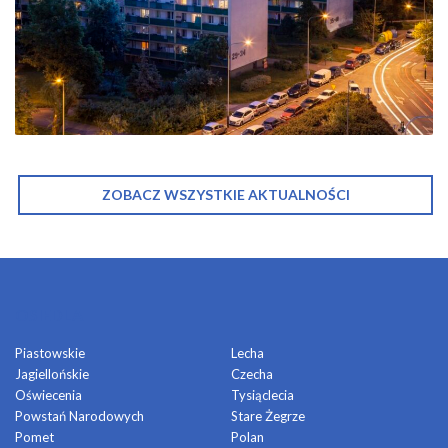
ZOBACZ WSZYSTKIE AKTUALNOŚCI
OSIEDLA
Piastowskie
Lecha
Jagiellońskie
Czecha
Oświecenia
Tysiąclecia
Powstań Narodowych
Stare Żegrze
Pomet
Polan