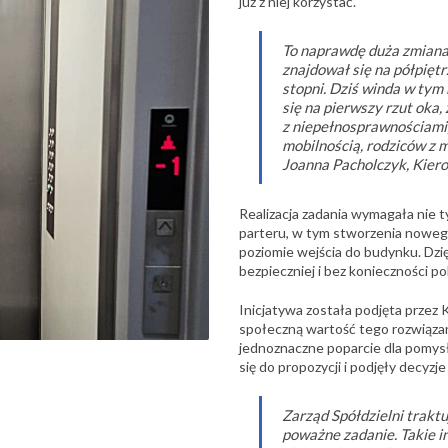
już z niej korzystać.
To naprawdę duża zmiana
znajdował się na półpięt
stopni. Dziś winda w ty
się na pierwszy rzut oka, 
z niepełnosprawnościami
mobilnością, rodziców z 
Joanna Pacholczyk, Kiero
Realizacja zadania wymagała nie 
parteru, w tym stworzenia nowego
poziomie wejścia do budynku. Dzi
bezpieczniej i bez konieczności 
Inicjatywa została podjęta przez 
społeczną wartość tego rozwiązan
jednoznaczne poparcie dla pomysłu
się do propozycji i podjęły decyzje
Zarząd Spółdzielni traktu
poważne zadanie. Takie i