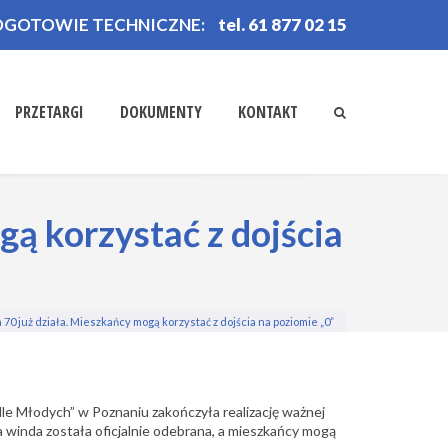
OGOTOWIE TECHNICZNE:
tel. 61 877 02 15
PRZETARGI
DOKUMENTY
KONTAKT
gą korzystać z dojścia
70 już działa. Mieszkańcy mogą korzystać z dojścia na poziomie „0”
le Młodych” w Poznaniu zakończyła realizację ważnej
winda została oficjalnie odebrana, a mieszkańcy mogą