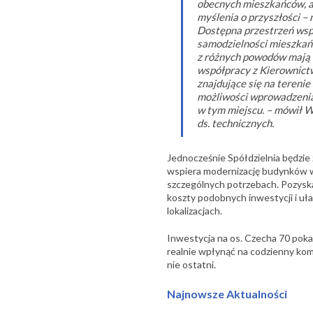
obecnych mieszkańców, a
myślenia o przyszłości – 
Dostępna przestrzeń wsp
samodzielności mieszkańc
z różnych powodów mają t
współpracy z Kierownictw
znajdujące się na terenie
możliwości wprowadzenia
w tym miejscu. – mówił 
ds. technicznych.
Jednocześnie Spółdzielnia będzie 
wspiera modernizację budynków w 
szczególnych potrzebach. Pozysk
koszty podobnych inwestycji i uła
lokalizacjach.
Inwestycja na os. Czecha 70 poka
realnie wpłynąć na codzienny komf
nie ostatni.
Najnowsze Aktualności