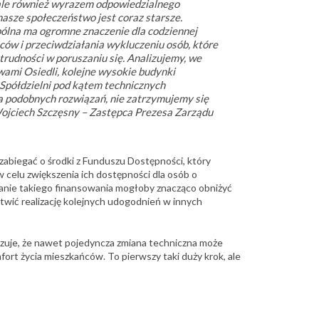
le również wyrazem odpowiedzialnego
nasze społeczeństwo jest coraz starsze.
ólna ma ogromne znaczenie dla codziennej
ów i przeciwdziałania wykluczeniu osób, które
rudności w poruszaniu się. Analizujemy, we
ami Osiedli, kolejne wysokie budynki
 Spółdzielni pod kątem technicznych
 podobnych rozwiązań, nie zatrzymujemy się
Wojciech Szczęsny – Zastępca Prezesa Zarządu
zabiegać o środki z Funduszu Dostępności, który
celu zwiększenia ich dostępności dla osób o
anie takiego finansowania mogłoby znacząco obniżyć
twić realizację kolejnych udogodnień w innych
zuje, że nawet pojedyncza zmiana techniczna może
ort życia mieszkańców. To pierwszy taki duży krok, ale