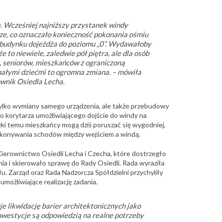
. Wcześniej najniższy przystanek windy
rze, co oznaczało konieczność pokonania ośmiu
m budynku dojeżdża do poziomu „0”. Wydawałoby
że to niewiele, zaledwie pół piętra, ale dla osób
, seniorów, mieszkańców z ograniczoną
małymi dziećmi to ogromna zmiana. – mówiła
wnik Osiedla Lecha.
tylko wymiany samego urządzenia, ale także przebudowy
 korytarza umożliwiającego dojście do windy na
ęki temu mieszkańcy mogą dziś poruszać się wygodniej,
pokonywania schodów między wejściem a windą.
Kierownictwo Osiedli Lecha i Czecha, które dostrzegło
ia i skierowało sprawę do Rady Osiedli. Rada wyraziła
. Zarząd oraz Rada Nadzorcza Spółdzielni przychyliły
 umożliwiające realizację zadania.
je likwidację barier architektonicznych jako
nwestycje są odpowiedzią na realne potrzeby