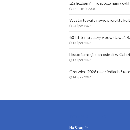
„Za liczbami” – rozpoczynamy cykl 
4 sierpnia 2026
Wystartowały nowe projekty kult
23 lipca 2026
60 lat temu zaczęły powstawać Ra
18 lipca 2026
Historia ratajskich osiedli w Gale
15 lipca 2026
Czerwiec 2026 na osiedlach Stare
14 lipca 2026
DOMY KULTURY
Na Skarpie