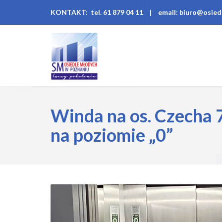
KONTAKT: tel. 61 879 04 11
|
email: biuro@osied
Winda na os. Czecha 7
na poziomie „0”