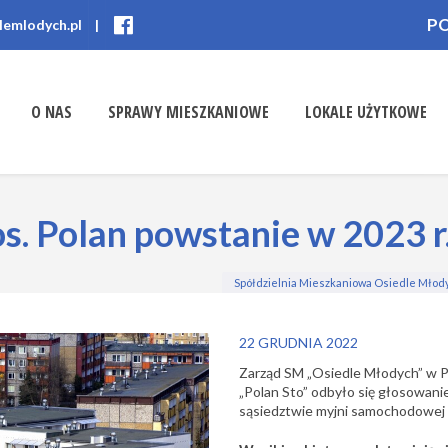
P
lemlodych.pl
|
O NAS
SPRAWY MIESZKANIOWE
LOKALE UŻYTKOWE
s. Polan powstanie w 2023 r
Spółdzielnia Mieszkaniowa Osiedle Młod
22 GRUDNIA 2022
Zarząd SM „Osiedle Młodych” w P
„Polan Sto” odbyło się głosowan
sąsiedztwie myjni samochodowej n