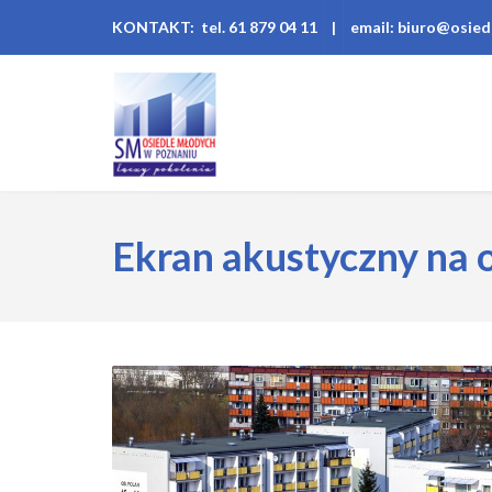
KONTAKT: tel. 61 879 04 11
|
email: biuro@osied
Ekran akustyczny na o