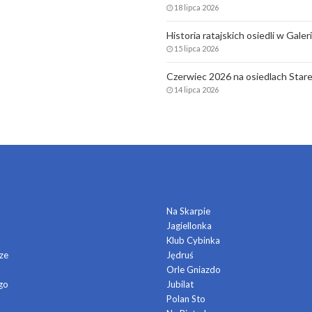
18 lipca 2026
Historia ratajskich osiedli w Gale
15 lipca 2026
Czerwiec 2026 na osiedlach Stare
14 lipca 2026
DOMY KULTURY
Na Skarpie
Jagiellonka
a
Klub Cybinka
ze
Jędruś
Orle Gniazdo
go
Jubilat
Polan Sto