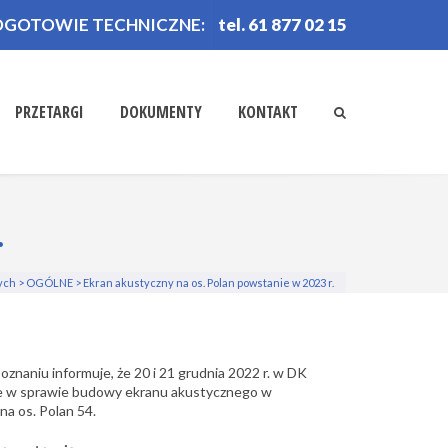
OGOTOWIE TECHNICZNE:
tel. 61 877 02 15
PRZETARGI
DOKUMENTY
KONTAKT
.
ych
>
OGÓLNE
>
Ekran akustyczny na os. Polan powstanie w 2023 r.
oznaniu informuje
, że 20 i 21 grudnia 2022 r. w DK
ie w sprawie budowy ekranu akustycznego w
a os. Polan 54.