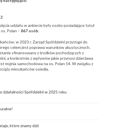
ię następująco:
 2
ęcia udziału w ankiecie były osoby posiadające tytuł
 os. Polan –
867 osób
.
kańców, w 2023 r. Zarząd Spółdzielni przystąpi do
órego celem jest poprawa warunków akustycznych.
ostanie sfinansowany z środków pochodzących z
elni, a konkretnie z wpływów jakie przynosi dzierżawa
st myjnia samochodowa na os. Polan 54. W związku z
ciąży mieszkańców osiedla.
o działalności Spółdzielni w 2025 roku
uralne!
taje, które znamy dziś