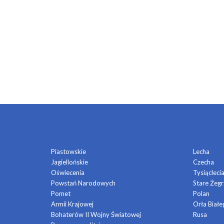
OSIEDLA
Piastowskie
Lecha
Jagiellońskie
Czecha
Oświecenia
Tysiącleci
Powstań Narodowych
Stare Żegr
Pomet
Polan
Armii Krajowej
Orła Białe
Bohaterów II Wojny Światowej
Rusa