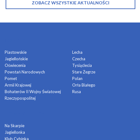
ZOBACZ WSZYSTKIE AKTUALNOŚCI
OSIEDLA
Piastowskie
Lecha
Jagiellońskie
Czecha
Oświecenia
Tysiąclecia
Powstań Narodowych
Stare Żegrze
Pomet
Polan
Armii Krajowej
Orła Białego
Bohaterów II Wojny Światowej
Rusa
Rzeczypospolitej
DOMY KULTURY
Na Skarpie
Jagiellonka
Klub Cybinka