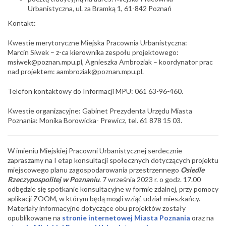
Urbanistyczna, ul. za Bramką 1, 61-842 Poznań
Kontakt:
Kwestie merytoryczne Miejska Pracownia Urbanistyczna:
Marcin Siwek – z-ca kierownika zespołu projektowego:
msiwek@poznan.mpu.pl, Agnieszka Ambroziak – koordynator prac
nad projektem: aambroziak@poznan.mpu.pl.
Telefon kontaktowy do Informacji MPU: 061 63-96-460.
Kwestie organizacyjne: Gabinet Prezydenta Urzędu Miasta
Poznania: Monika Borowicka- Prewicz, tel. 61 878 15 03.
W imieniu Miejskiej Pracowni Urbanistycznej serdecznie
zapraszamy na I etap konsultacji społecznych dotyczących projektu
miejscowego planu zagospodarowania przestrzennego
Osiedle
Rzeczypospolitej w Poznaniu
. 7 września 2023 r. o godz. 17.00
odbędzie się spotkanie konsultacyjne w formie zdalnej, przy pomocy
aplikacji ZOOM, w którym będą mogli wziąć udział mieszkańcy.
Materiały informacyjne dotyczące obu projektów zostały
opublikowane na
stronie internetowej Miasta Poznania
oraz na