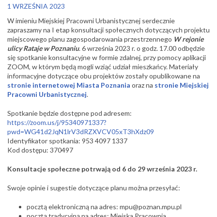
1 WRZEŚNIA 2023
W imieniu Miejskiej Pracowni Urbanistycznej serdecznie
zapraszamy
na I etap konsultacji społecznych dotyczących projektu
miejscowego planu zagospodarowania przestrzennego
W rejonie
ulicy Rataje w Poznaniu
. 6 września 2023 r. o godz. 17.00 odbędzie
się spotkanie konsultacyjne w formie zdalnej, przy pomocy aplikacji
ZOOM, w którym będą mogli wziąć udział mieszkańcy. Materiały
informacyjne dotyczące obu projektów zostały opublikowane na
stronie internetowej Miasta Poznania
oraz na
stronie Miejskiej
Pracowni Urbanistycznej
.
Spotkanie będzie dostępne pod adresem:
https://zoom.us/j/95340971337?
pwd=WG41d2JqN1lrV3dRZXVCV05xT3hXdz09
Identyfikator spotkania: 953 4097 1337
Kod dostępu: 370497
Konsultacje społeczne potrwają od 6 do 29 września 2023 r.
Swoje opinie i sugestie dotyczące planu można przesyłać:
pocztą elektroniczną na adres: mpu@poznan.mpu.pl
pocztą tradycyjną na adres: Miejska Pracownia