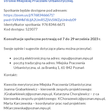
stronie Miejskiej Pracowni Urbanistycznej
.
Spotkanie będzie dostępne pod adresem:
https://zoom.us/j/97683466671?
pwd=SVlhMkF6UjA2UmR5ZjVsSWZpUnlndz09
Identyfikator spotkania: 976 8346 6671
Kod dostępu: 523077
Konsultacje społeczne potrwają od 7 do 29 września 2023 r.
Swoje opinie i sugestie dotyczące planu można przesyłać:
pocztą elektroniczną na adres: mpu@poznan.mpu.pl
pocztą tradycyjną na adres: Miejska Pracownia
Urbanistyczna, ul. za Bramką 1, 61-842 Poznań
Kontakt:
Kwestie merytoryczne Miejska Pracownia Urbanistyczna:
Joanna Grabarkiewicz – kierownik zespołu projektowego:
JGrabarkiewicz@poznan.mpu.pl, Katarzyna Chorążewicz – z-ca
kierownika zespołu projektowego: KChorazewicz@poznan.mpu.pl,
Marta Karczewska – koordynator prac nad projektem:
MKarczewska@poznan.mpu.pl.