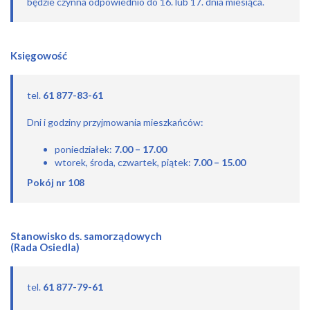
będzie czynna odpowiednio do 16. lub 17. dnia miesiąca.
Księgowość
tel.
61 877-83-61
Dni i godziny przyjmowania mieszkańców:
poniedziałek:
7.00 – 17.00
wtorek, środa, czwartek, piątek:
7.00 – 15.00
Pokój nr 108
Stanowisko ds. samorządowych
(Rada Osiedla)
tel.
61 877-79-61