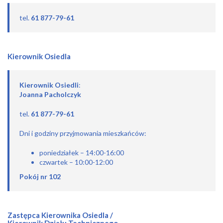
tel.
61 877-79-61
Kierownik Osiedla
Kierownik Osiedli
:
Joanna Pacholczyk
tel.
61 877-79-61
Dni i godziny przyjmowania mieszkańców:
poniedziałek – 14:00-16:00
czwartek – 10:00-12:00
Pokój nr 102
Zastępca Kierownika Osiedla /