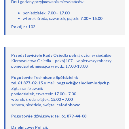
Dni i godziny przyjmowania mieszkańców:
poniedziałek:
7.00 – 17.00
wtorek, środa, czwartek, piątek:
7.00 – 15.00
Pokój nr 102
Przedstawiciele Rady Osiedla
pełnią dyżur w siedzibie
Kierownictwa Osiedla –
pokój 107 – w pierwszy roboczy
poniedziałek miesiąca w godz. 17:00-18:00.
Pogotowie Techniczne Spółdzielni:
tel.
61 877-02-15
e-mail:
pogtech@osiedlemlodych.pl
Zgłaszanie awarii:
poniedziałek, czwartek:
17.00 – 7.00
wtorek, środa, piątek:
15.00 – 7.00
sobota, niedziela, święta:
całodobowo
Pogotowie dźwigowe:
tel.
61 879-44-08
Dzielnicowy Policji: