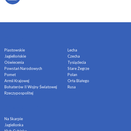
OSIEDLA
Piastowskie
Lecha
Jagiellońskie
Czecha
Oświecenia
Tysiąclecia
Powstań Narodowych
Stare Żegrze
Pomet
Polan
Armii Krajowej
Orła Białego
Bohaterów II Wojny Światowej
Rusa
Rzeczypospolitej
DOMY KULTURY
Na Skarpie
Jagiellonka