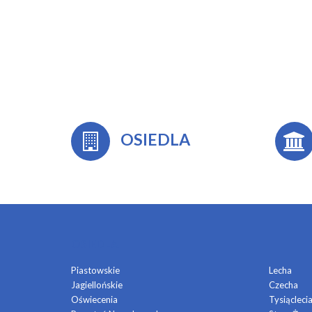
OSIEDLA
OSIEDLA
Piastowskie
Lecha
Jagiellońskie
Czecha
Oświecenia
Tysiącleci