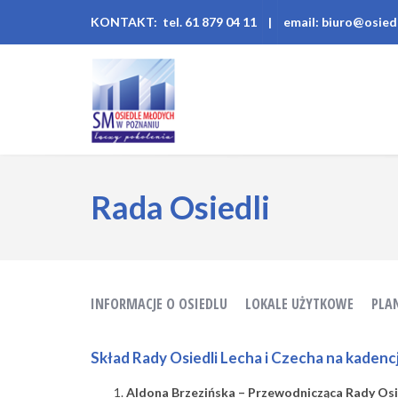
KONTAKT: tel. 61 879 04 11
|
email: biuro@osied
Rada Osiedli
INFORMACJE O OSIEDLU
LOKALE UŻYTKOWE
PLA
Skład Rady Osiedli Lecha i Czecha na kaden
Aldona Brzezińska – Przewodnicząca Rady Osi