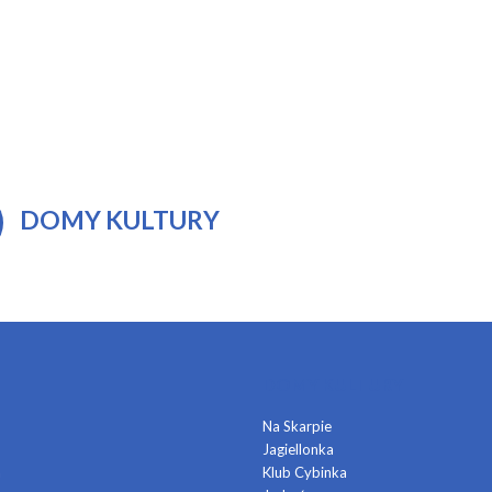
DOMY KULTURY
DOMY KULTURY
Na Skarpie
Jagiellonka
a
Klub Cybinka