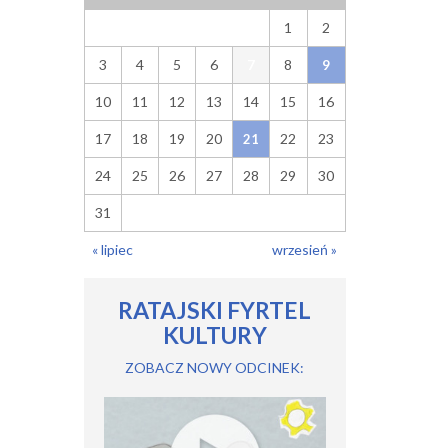
1
2
3
4
5
6
8
7
9
10
11
12
13
14
15
16
17
18
19
20
22
23
21
24
25
26
27
28
29
30
31
« lipiec
wrzesień »
RATAJSKI FYRTEL
KULTURY
ZOBACZ NOWY ODCINEK: