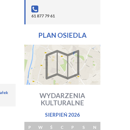
61 877 79 61
PLAN OSIEDLA
iałek
WYDARZENIA
KULTURALNE
SIERPIEŃ 2026
P
W
Ś
C
P
S
N