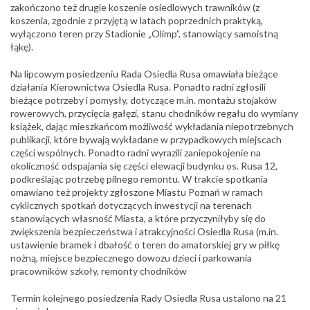
zakończono też drugie koszenie osiedlowych trawników (z
koszenia, zgodnie z przyjętą w latach poprzednich praktyką,
wyłączono teren przy Stadionie „Olimp”, stanowiący samoistną
łąkę).
Na lipcowym posiedzeniu Rada Osiedla Rusa omawiała bieżące
działania Kierownictwa Osiedla Rusa. Ponadto radni zgłosili
bieżące potrzeby i pomysły, dotyczące m.in. montażu stojaków
rowerowych, przycięcia gałęzi, stanu chodników regału do wymiany
książek, dając mieszkańcom możliwość wykładania niepotrzebnych
publikacji, które bywają wykładane w przypadkowych miejscach
części wspólnych. Ponadto radni wyrazili zaniepokojenie na
okoliczność odspajania się części elewacji budynku os. Rusa 12,
podkreślając potrzebę pilnego remontu. W trakcie spotkania
omawiano też projekty zgłoszone Miastu Poznań w ramach
cyklicznych spotkań dotyczących inwestycji na terenach
stanowiących własność Miasta, a które przyczyniłyby się do
zwiększenia bezpieczeństwa i atrakcyjności Osiedla Rusa (m.in.
ustawienie bramek i dbałość o teren do amatorskiej gry w piłkę
nożną, miejsce bezpiecznego dowozu dzieci i parkowania
pracowników szkoły, remonty chodników
Termin kolejnego posiedzenia Rady Osiedla Rusa ustalono na 21