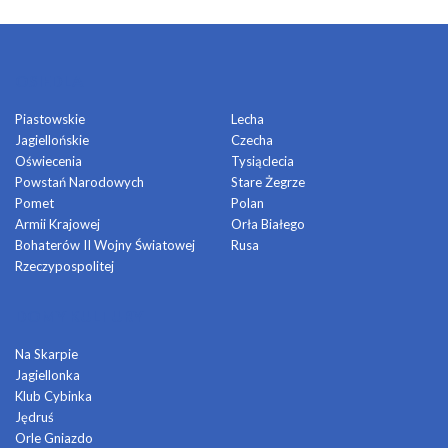
OSIEDLA
Piastowskie
Lecha
Jagiellońskie
Czecha
Oświecenia
Tysiąclecia
Powstań Narodowych
Stare Żegrze
Pomet
Polan
Armii Krajowej
Orła Białego
Bohaterów II Wojny Światowej
Rusa
Rzeczypospolitej
DOMY KULTURY
Na Skarpie
Jagiellonka
Klub Cybinka
Jędruś
Orle Gniazdo