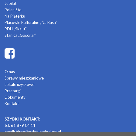
Jubilat
Polan Sto
Na Pięterku
Placówki Kulturalne „Na Rusa”
RDH „Skaut”
Stanica „Gościraj”
O nas
Sprawy mieszkaniowe
Lokale użytkowe
Przetargi
Dokumenty
Kontakt
SZYBKI KONTAKT:
tel. 61 879 04 11
email:
biuro@osiedlemlodych.pl