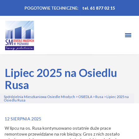
POGOTOWIE TECHNICZNE:
tel. 61 877 02 15
Lipiec 2025 na Osiedlu
Rusa
Spółdzielnia Mieszkaniowa Osiedle Młodych
>
OSIEDLA
>
Rusa
>
Lipiec 2025 na
Osiedlu Rusa
12 SIERPNIA 2025
W lipcu na os. Rusa kontynuowano ostatnie duże prace
remontowe przewidziane na rok bieżący.
Gros z nich zostało