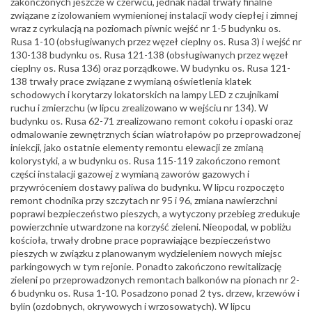
zakończonych jeszcze w czerwcu, jednak nadal trwały finalne
związane z izolowaniem wymienionej instalacji wody ciepłej i zimnej
wraz z cyrkulacją na poziomach piwnic wejść nr 1-5 budynku os.
Rusa 1-10 (obsługiwanych przez węzeł cieplny os. Rusa 3) i wejść nr
130-138 budynku os. Rusa 121-138 (obsługiwanych przez węzeł
cieplny os. Rusa 136) oraz porządkowe. W budynku os. Rusa 121-
138 trwały prace związane z wymianą oświetlenia klatek
schodowych i korytarzy lokatorskich na lampy LED z czujnikami
ruchu i zmierzchu (w lipcu zrealizowano w wejściu nr 134). W
budynku os. Rusa 62-71 zrealizowano remont cokołu i opaski oraz
odmalowanie zewnętrznych ścian wiatrołapów po przeprowadzonej
iniekcji, jako ostatnie elementy remontu elewacji ze zmianą
kolorystyki, a w budynku os. Rusa 115-119 zakończono remont
części instalacji gazowej z wymianą zaworów gazowych i
przywróceniem dostawy paliwa do budynku. W lipcu rozpoczęto
remont chodnika przy szczytach nr 95 i 96, zmiana nawierzchni
poprawi bezpieczeństwo pieszych, a wytyczony przebieg zredukuje
powierzchnie utwardzone na korzyść zieleni. Nieopodal, w pobliżu
kościoła, trwały drobne prace poprawiające bezpieczeństwo
pieszych w związku z planowanym wydzieleniem nowych miejsc
parkingowych w tym rejonie. Ponadto zakończono rewitalizację
zieleni po przeprowadzonych remontach balkonów na pionach nr 2-
6 budynku os. Rusa 1-10. Posadzono ponad 2 tys. drzew, krzewów i
bylin (ozdobnych, okrywowych i wrzosowatych). W lipcu