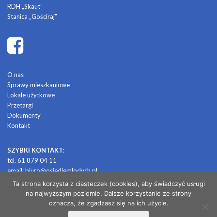
RDH „Skaut”
Stanica „Gościraj”
O nas
Sprawy mieszkaniowe
Lokale użytkowe
Przetargi
Dokumenty
Kontakt
SZYBKI KONTAKT:
tel. 61 879 04 11
email:
biuro@osiedlemlodych.pl
Ta strona korzysta z ciasteczek (cookies), aby świadczyć usługi
na najwyższym poziomie. Dalsze korzystanie ze strony
© 2026 OSIEDLE MŁODYCH
oznacza, że zgadzasz się na ich użycie.