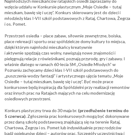
Najmłodszych mieszkańców ratajskich osiedli zapraszamy do
wzięcia udziału w Konkursie plastycznym
„Moje Osiedle – tutaj
mieszkam, bawię się i uczę”. Konkurs skierowany jest do dzieci i
młodzieży klas I-VII szkół podstawowych z Rataj, Chartowa, Żegrza
i os. Pomet.
Przestrzeń osiedla – place zabaw, siłownie zewnętrzne, boiska,
place rekreacji i sportu oraz spółdzielcze domy kultury to miejsca,
dzięki którym najmłodsi mieszkańcy kreatywnie
i aktywnie spędzają czas wolny, nawiązują nowe znajomości i
pielęgnują relacje z rówieśnikami, poznają przyrodę, gry i zabawy. I
właśnie dlatego w ramach 60-lecia SM „Osiedle Młodych” w
Poznaniu zachęcamy dzieci klas I-VII szkół podstawowych do
„puszczenia wodzy fantazji” i artystycznego ujęcia tematu „Moje
Osiedle – tutaj mieszkam, bawię się i uczę”. Być może prace
konkursowe będą inspiracją dla Spółdzielni przy realizacji remontów
oraz innych prac na Ratajach mających na celu modernizację
osiedlowych przestrzeni.
Konkurs plastyczny trwa do 30 maja br.
(przedłużenie terminu do
5 czerwca)
. Zgłoszenia prac konkursowych mogą być dokonywane
przez daną szkołę podstawową znajdującą się na terenie Rataj,
Chartowa, Żegrza i os. Pomet lub indywidualnie przez rodziców
bądź opiekunów dzieci – autorów prac. Szczegóły uczestnictwa i