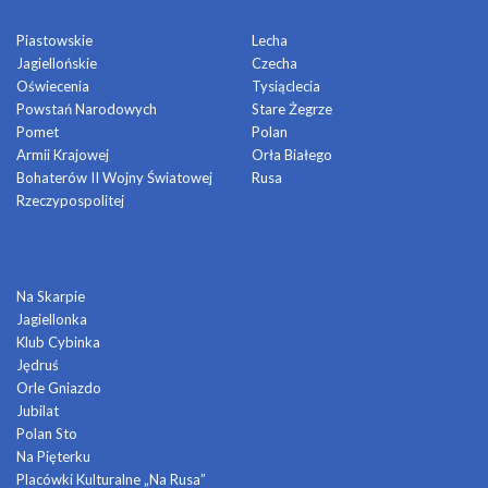
Piastowskie
Lecha
Jagiellońskie
Czecha
Oświecenia
Tysiąclecia
Powstań Narodowych
Stare Żegrze
Pomet
Polan
Armii Krajowej
Orła Białego
Bohaterów II Wojny Światowej
Rusa
Rzeczypospolitej
DOMY KULTURY
Na Skarpie
Jagiellonka
Klub Cybinka
Jędruś
Orle Gniazdo
Jubilat
Polan Sto
Na Pięterku
Placówki Kulturalne „Na Rusa”