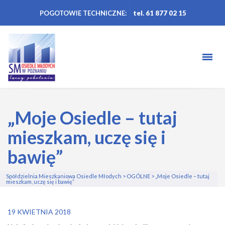
POGOTOWIE TECHNICZNE:
tel. 61 877 02 15
„Moje Osiedle – tutaj
mieszkam, uczę się i
bawię”
Spółdzielnia Mieszkaniowa Osiedle Młodych
>
OGÓLNE
>
„Moje Osiedle – tutaj
mieszkam, uczę się i bawię”
19 KWIETNIA 2018