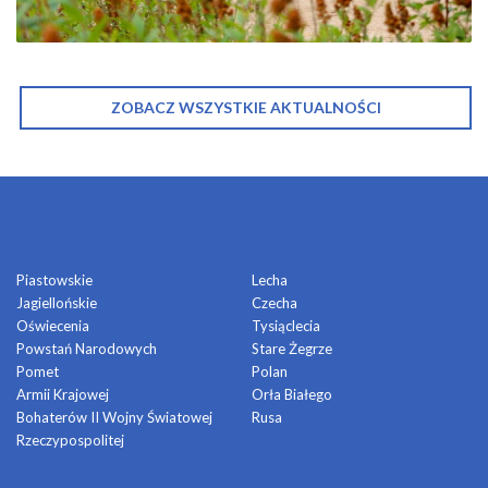
ZOBACZ WSZYSTKIE AKTUALNOŚCI
OSIEDLA
Piastowskie
Lecha
Jagiellońskie
Czecha
Oświecenia
Tysiąclecia
Powstań Narodowych
Stare Żegrze
Pomet
Polan
Armii Krajowej
Orła Białego
Bohaterów II Wojny Światowej
Rusa
Rzeczypospolitej