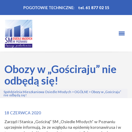
POGOTOWIE TECHNICZNE:
tel. 61 877 02 15
Obozy w „Gościraju” nie
odbędą się!
Spółdzielnia Mieszkaniowa Osiedle Młodych
>
OGÓLNE
>
Obozy w „Gościraju”
nie odbędą się!
18 CZERWCA 2020
Zarząd i Stanica „Gościraj” SM „Osiedle Młodych” w Poznaniu
uprzejmie informują, że ze względu na epidemię koronawirusa
i w