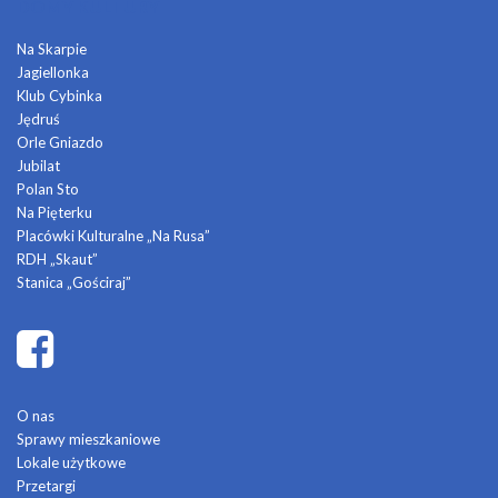
DOMY KULTURY
Na Skarpie
Jagiellonka
Klub Cybinka
Jędruś
Orle Gniazdo
Jubilat
Polan Sto
Na Pięterku
Placówki Kulturalne „Na Rusa”
RDH „Skaut”
Stanica „Gościraj”
O nas
Sprawy mieszkaniowe
Lokale użytkowe
Przetargi