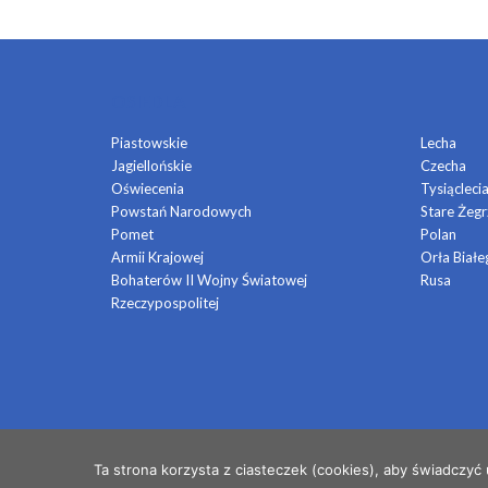
OSIEDLA
Piastowskie
Lecha
Jagiellońskie
Czecha
Oświecenia
Tysiącleci
Powstań Narodowych
Stare Żegr
Pomet
Polan
Armii Krajowej
Orła Białe
Bohaterów II Wojny Światowej
Rusa
Rzeczypospolitej
© 2026 OSIEDLE MŁODYCH
Ta strona korzysta z ciasteczek (cookies), aby świadczyć