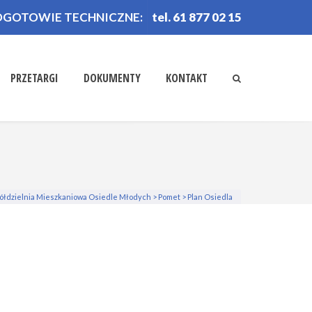
OGOTOWIE TECHNICZNE:
tel. 61 877 02 15
PRZETARGI
DOKUMENTY
KONTAKT
ółdzielnia Mieszkaniowa Osiedle Młodych
>
Pomet
>
Plan Osiedla