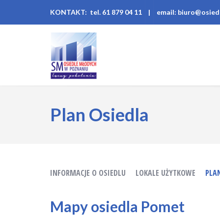
KONTAKT: tel. 61 879 04 11
|
email: biuro@osied
Plan Osiedla
INFORMACJE O OSIEDLU
LOKALE UŻYTKOWE
PLA
Mapy osiedla Pomet