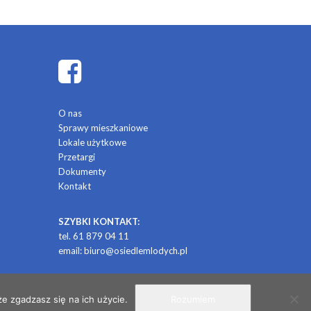
O nas
Sprawy mieszkaniowe
Lokale użytkowe
Przetargi
Dokumenty
Kontakt
SZYBKI KONTAKT:
tel. 61 879 04 11
email:
biuro@osiedlemlodych.pl
/ projekt i realizacja: CONTRABANDA / studio graficzne
e zgadzasz się na ich użycie.
Rozumiem