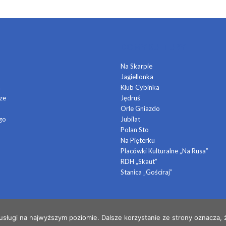
DOMY KULTURY
Na Skarpie
Jagiellonka
a
Klub Cybinka
ze
Jędruś
Orle Gniazdo
go
Jubilat
Polan Sto
Na Pięterku
Placówki Kulturalne „Na Rusa”
RDH „Skaut”
Stanica „Gościraj”
 usługi na najwyższym poziomie. Dalsze korzystanie ze strony oznacza, ż