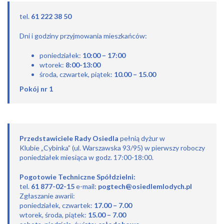
tel.
61 222 38 50
Dni i godziny przyjmowania mieszkańców:
poniedziałek:
10:00 – 17:00
wtorek:
8:00-13:00
środa, czwartek, piątek:
10.00 – 15.00
Pokój nr 1
Przedstawiciele Rady Osiedla
pełnią dyżur w
Klubie „Cybinka” (ul. Warszawska 93/95) w pierwszy roboczy
poniedziałek miesiąca w godz. 17:00-18:00.
Pogotowie Techniczne Spółdzielni:
tel.
61 877-02-15
e-mail:
pogtech@osiedlemlodych.pl
Zgłaszanie awarii:
poniedziałek, czwartek:
17.00 – 7.00
wtorek, środa, piątek:
15.00 – 7.00