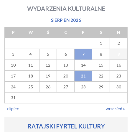
WYDARZENIA KULTURALNE
SIERPIEŃ 2026
P
W
Ś
C
P
S
N
1
2
3
4
5
6
8
7
9
10
11
12
13
14
15
16
17
18
19
20
22
23
21
24
25
26
27
28
29
30
31
« lipiec
wrzesień »
RATAJSKI FYRTEL KULTURY