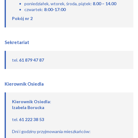
poniedziałek, wtorek, środa, piątek:
8.00
– 14.00
czwartek:
8:00-17:00
Pokój nr 2
Sekretariat
tel.
61 879 47 87
Kierownik Osiedla
Kierownik Osiedla
:
Izabela Borucka
tel.
61 222 38 53
Dni i godziny przyjmowania mieszkańców: