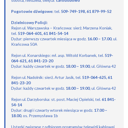
sobota, niedziela, święta:
całodobowo
Pogotowie dźwigowe:
tel.
509-749-198, 61 879-99-52
Dzielnicowy Policji:
Rejon ul. Warszawska – Krańcowa: sierż. Marzena Koniak,
tel.
519-064-601, 61 841-54-14
Dyżur: pierwszy czwartek miesiąca w godz.
16.00 – 17.00
, ul.
Krańcowa 50A
Rejon ul. Konarskiego: mł. asp. Witold Korbanek, tel.
519-
064-621, 61 841-23-20
Dyżur: każdy czwartek w godz.
18.00 – 19.00
, ul. Główna 42
Rejon ul. Nadolnik: sierż. Artur Jasik, tel.
519-064-625, 61
841-23-20
Dyżur: każdy czwartek w godz.
18.00 – 19.00
, ul. Główna 42
Rejon ul. Darzyborska: st. post. Maciej Opielski, tel.
61 841-
54-14
Dyżur: drugi i czwarty wtorek miesiąca w godz.
17.00 –
18.00
, os. Przemysława 1b
Usterki związane z odbiorem programów telewizji kablowej