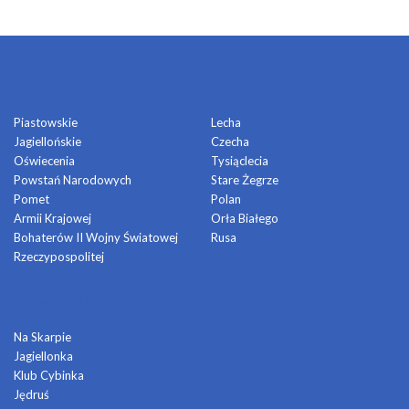
OSIEDLA
Piastowskie
Lecha
Jagiellońskie
Czecha
Oświecenia
Tysiąclecia
Powstań Narodowych
Stare Żegrze
Pomet
Polan
Armii Krajowej
Orła Białego
Bohaterów II Wojny Światowej
Rusa
Rzeczypospolitej
DOMY KULTURY
Na Skarpie
Jagiellonka
Klub Cybinka
Jędruś