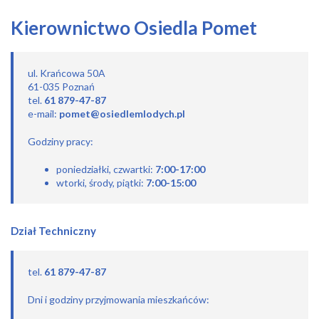
Kierownictwo Osiedla Pomet
ul. Krańcowa 50A
61-035 Poznań
tel.
61 879-47-87
e-mail:
pomet@osiedlemlodych.pl
Godziny pracy:
poniedziałki, czwartki:
7:00-17:00
wtorki, środy, piątki:
7:00-15:00
Dział Techniczny
tel.
61 879-47-87
Dni i godziny przyjmowania mieszkańców: