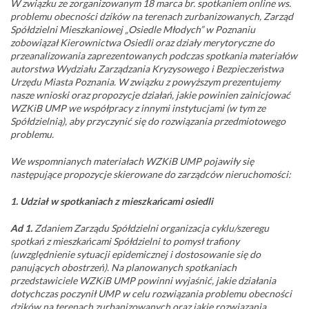
W związku ze zorganizowanym 18 marca br. spotkaniem online ws.
problemu obecności dzików na terenach zurbanizowanych, Zarząd
Spółdzielni Mieszkaniowej „Osiedle Młodych” w Poznaniu
zobowiązał Kierownictwa Osiedli oraz działy merytoryczne do
przeanalizowania zaprezentowanych podczas spotkania materiałów
autorstwa Wydziału Zarządzania Kryzysowego i Bezpieczeństwa
Urzędu Miasta Poznania. W związku z powyższym prezentujemy
nasze wnioski oraz propozycje działań, jakie powinien zainicjować
WZKiB UMP we współpracy z innymi instytucjami (w tym ze
Spółdzielnią), aby przyczynić się do rozwiązania przedmiotowego
problemu.
We wspomnianych materiałach WZKiB UMP pojawiły się
następujące propozycje skierowane do zarządców nieruchomości:
1. Udział w spotkaniach z mieszkańcami osiedli
Ad 1.
Zdaniem Zarządu Spółdzielni organizacja cyklu/szeregu
spotkań z mieszkańcami Spółdzielni to pomysł trafiony
(uwzględnienie sytuacji epidemicznej i dostosowanie się do
panujących obostrzeń). Na planowanych spotkaniach
przedstawiciele WZKiB UMP powinni wyjaśnić, jakie działania
dotychczas poczynił UMP w celu rozwiązania problemu obecności
dzików na terenach zurbanizowanych oraz jakie rozwiązania