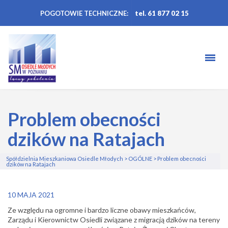
POGOTOWIE TECHNICZNE:
tel. 61 877 02 15
Problem obecności
dzików na Ratajach
Spółdzielnia Mieszkaniowa Osiedle Młodych
>
OGÓLNE
>
Problem obecności
dzików na Ratajach
10 MAJA 2021
Ze względu na ogromne i bardzo liczne obawy mieszkańców,
Zarządu i Kierownictw Osiedli
związane z migracją dzików na tereny