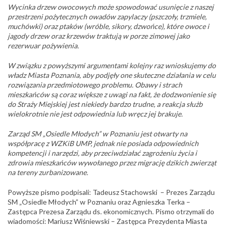
Wycinka drzew owocowych może spowodować usunięcie z naszej
przestrzeni pożytecznych owadów zapylaczy (pszczoły, trzmiele,
muchówki) oraz ptaków (wróble, sikory, dzwońce), które owoce i
jagody drzew oraz krzewów traktują w porze zimowej jako
rezerwuar pożywienia.
W związku z powyższymi argumentami kolejny raz wnioskujemy do
władz Miasta Poznania, aby podjęły one skuteczne działania w celu
rozwiązania przedmiotowego problemu. Obawy i strach
mieszkańców są coraz większe z uwagi na fakt, że dodzwonienie się
do Straży Miejskiej jest niekiedy bardzo trudne, a reakcja służb
wielokrotnie nie jest odpowiednia lub wręcz jej brakuje.
Zarząd SM „Osiedle Młodych” w Poznaniu jest otwarty na
współpracę z WZKiB UMP, jednak nie posiada odpowiednich
kompetencji i narzędzi, aby przeciwdziałać zagrożeniu życia i
zdrowia mieszkańców wywołanego przez migrację dzikich zwierząt
na tereny zurbanizowane.
Powyższe pismo podpisali: Tadeusz Stachowski – Prezes Zarządu
SM „Osiedle Młodych” w Poznaniu oraz Agnieszka Terka –
Zastępca Prezesa Zarządu ds. ekonomicznych. Pismo otrzymali do
wiadomości: Mariusz Wiśniewski – Zastępca Prezydenta Miasta