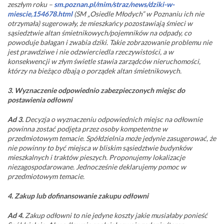
zeszłym roku –
sm.poznan.pl/mim/straz/news/dziki-w-
miescie,154678.html
(SM „Osiedle Młodych” w Poznaniu ich nie
otrzymała) sugerowały, że mieszkańcy pozostawiają śmieci w
sąsiedztwie altan śmietnikowych/pojemników na odpady, co
powoduje bałagan i zwabia dziki. Takie zobrazowanie problemu nie
jest prawdziwe i nie odzwierciedla rzeczywistości, a w
konsekwencji w złym świetle stawia zarządców nieruchomości,
którzy na bieżąco dbają o porządek altan śmietnikowych.
3. Wyznaczenie odpowiednio zabezpieczonych miejsc do
postawienia odłowni
Ad 3.
Decyzja o wyznaczeniu odpowiednich miejsc na odłownie
powinna zostać podjęta przez osoby kompetentne w
przedmiotowym temacie. Spółdzielnia może jedynie zasugerować, że
nie powinny to być miejsca w bliskim sąsiedztwie budynków
mieszkalnych i traktów pieszych. Proponujemy lokalizacje
niezagospodarowane. Jednocześnie deklarujemy pomoc
w
przedmiotowym temacie.
4. Zakup lub dofinansowanie zakupu odłowni
Ad 4.
Zakup odłowni to nie jedyne koszty jakie musiałaby ponieść