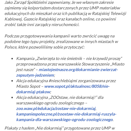
Jako Zarząd Spółdzielni zapewniamy, że we własnym zakresie
zajmiemy się kolportażem dostarczonych przez UMP materiałów
edukacyjnych do mieszkań oraz ich publikacją w Ratajskiej Telewizji
Kablowej, Gazecie Ratajskiej oraz kanałach online, co powinni
zrobić także inni zarządcy nieruchomości.
Podczas przygotowywania kampanii warto zwrócić uwagę na
podobne tego typu projekty, zrealizowane w innych miastach w
Polsce, które pozwoliliśmy sobie przytoczyć:
Kampania „Zwierzęta to nie śmietnik – nie krzywdź proszę”
przeprowadzona przez warszawskie Stowarzyszenie „Miasto
jest nasze” –
miastojestnasze.org/dokarmianie-zwierzat-
zepsutym-jedzeniem
;
Akcja edukacyjna #nieschlebiajmi zorganizowana przez
Miasto Sopot –
www.sopot.pl/aktualnosc/8058/nie-
dokarmiaj-ptakow
;
Akcja edukacyjna „ZOOstaw, nie dokarmiaj!” dla
warszawskiego ogrodu zoologicznego –
zoo.waw.pl/edukacja/zostaw-nie-dokarmiaj
,
kampaniespoleczne.pl/zoostaw-nie-dokarmiaj-ruszyla-
kampania-dla-warszawskiego-ogrodu-zoologicznego
.
Plakaty z hasłem „Nie dokarmiaj” przygotowane przez UMP w