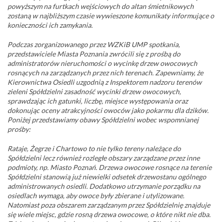
powyższym na furtkach wejściowych do altan śmietnikowych
zostaną w najbliższym czasie wywieszone komunikaty informujące o
konieczności ich zamykania.
Podczas zorganizowanego przez WZKiB UMP spotkania,
przedstawiciele Miasta Poznania zwrócili się z prośbą do
administratorów nieruchomości o wycinkę drzew owocowych
rosnących na zarządzanych przez nich terenach. Zapewniamy, że
Kierownictwa Osiedli uzgodnią z Inspektorem nadzoru terenów
zieleni Spółdzielni zasadność wycinki drzew owocowych,
sprawdzając ich gatunki, liczbę, miejsce występowania oraz
dokonując oceny atrakcyjności owoców jako pokarmu dla dzików.
Poniżej przedstawiamy obawy Spółdzielni wobec wspomnianej
prośby:
Rataje, Żegrze i Chartowo to nie tylko tereny należące do
Spółdzielni lecz również rozległe obszary zarządzane przez inne
podmioty, np. Miasto Poznań. Drzewa owocowe rosnące na terenie
Spółdzielni stanowią już niewielki odsetek drzewostanu ogólnego
administrowanych osiedli. Dodatkowo utrzymanie porządku na
osiedlach wymaga, aby owoce były zbierane i utylizowane.
Natomiast poza obszarem zarządzanym przez Spółdzielnię znajduje
się wiele miejsc, gdzie rosną drzewa owocowe, o które nikt nie dba.