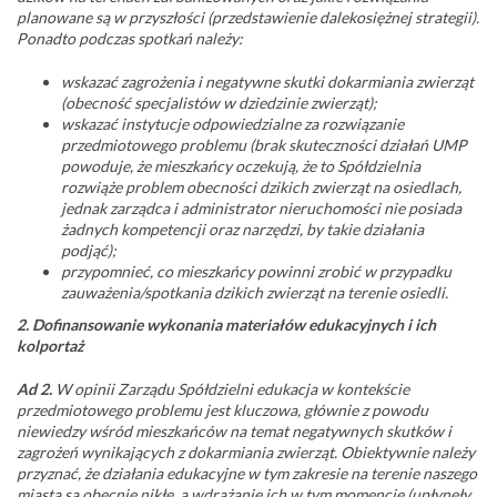
planowane są w przyszłości (przedstawienie dalekosiężnej strategii).
Ponadto podczas spotkań należy:
wskazać zagrożenia i negatywne skutki dokarmiania zwierząt
(obecność specjalistów w dziedzinie zwierząt);
wskazać instytucje odpowiedzialne za rozwiązanie
przedmiotowego problemu (brak skuteczności działań UMP
powoduje, że mieszkańcy oczekują, że to Spółdzielnia
rozwiąże problem obecności dzikich zwierząt na osiedlach,
jednak zarządca i administrator nieruchomości nie posiada
żadnych kompetencji oraz narzędzi, by takie działania
podjąć);
przypomnieć, co mieszkańcy powinni zrobić w przypadku
zauważenia/spotkania dzikich zwierząt na terenie osiedli.
2. Dofinansowanie wykonania materiałów edukacyjnych i ich
kolportaż
Ad 2.
W opinii Zarządu Spółdzielni edukacja w kontekście
przedmiotowego problemu jest kluczowa, głównie z powodu
niewiedzy wśród mieszkańców na temat negatywnych skutków i
zagrożeń wynikających z dokarmiania zwierząt. Obiektywnie należy
przyznać, że działania edukacyjne w tym zakresie na terenie naszego
miasta są obecnie nikłe, a wdrażanie ich w tym momencie (upłynęły