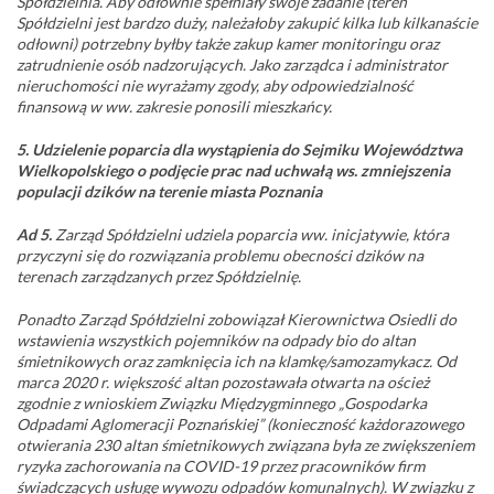
Spółdzielnia. Aby odłownie spełniały swoje zadanie (teren
Spółdzielni jest bardzo duży, należałoby zakupić kilka lub kilkanaście
odłowni) potrzebny byłby także zakup kamer monitoringu oraz
zatrudnienie osób nadzorujących. Jako zarządca i administrator
nieruchomości nie wyrażamy zgody, aby odpowiedzialność
finansową w ww. zakresie ponosili mieszkańcy.
5. Udzielenie poparcia dla wystąpienia do Sejmiku Województwa
Wielkopolskiego o podjęcie prac nad uchwałą ws. zmniejszenia
populacji dzików na terenie miasta Poznania
Ad 5.
Zarząd Spółdzielni udziela poparcia ww. inicjatywie, która
przyczyni się do rozwiązania problemu obecności dzików na
terenach zarządzanych przez Spółdzielnię.
Ponadto Zarząd Spółdzielni zobowiązał Kierownictwa Osiedli do
wstawienia wszystkich pojemników na odpady bio do altan
śmietnikowych oraz zamknięcia ich na klamkę/samozamykacz. Od
marca 2020 r. większość altan pozostawała otwarta na oścież
zgodnie z wnioskiem Związku Międzygminnego „Gospodarka
Odpadami Aglomeracji Poznańskiej” (konieczność każdorazowego
otwierania 230 altan śmietnikowych związana była ze zwiększeniem
ryzyka zachorowania na COVID-19 przez pracowników firm
świadczących usługę wywozu odpadów komunalnych). W związku z