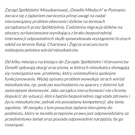
Zarząd Spółdzielni Mieszkaniowej „Osiedle Młodych” w Poznaniu
zwraca się z żądaniem zwrócenia pilnej uwagi na nadal
nierozwiązany problem obecności dzików na terenach
zarządzanych przez Spółdzielnię. Codzienna migracja dzików na
obszary zurbanizowane wynikająca z braku bezpośredniej
interwencji odpowiednich służb spowodowała wystąpienie licznych
szkód na terenie Rataj, Chartowa i Żegrza oraz poczucie
niebezpieczeństwa wśród mieszkańców.
Od kilku miesięcy na bieżąco do Zarządu Spółdzielni i Kierownictw
Osiedli spływają skargi oraz pisma, w których mieszkańcy domagają
się rozwiązania ww. problemu, który uniemożliwia spokojne
funkcjonowanie. Wyżej opisany problem wywołuje strach wśród
mieszkańców, np. podczas wychodzenia na spacery z dziećmi lub
zwierzętami domowymi. Jako zarządca nieruchomości nie chcemy
dopuścić do sytuacji, która będzie bezpośrednio zagrażała zdrowiu
i
życiu mieszkańców, jednak nie posiadamy kompetencji, aby temu
zapobiec. W związku z tym powyższe żądanie kierujemy do
podmiotu, który w świetle przepisów prawa jest odpowiedzialny za
przedmiotowy temat oraz posiada odpowiednie narzędzia, by go
rozwiązać.