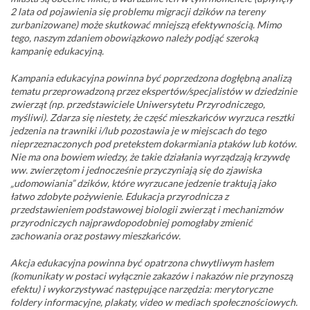
2 lata od pojawienia się problemu migracji dzików na tereny
zurbanizowane) może skutkować mniejszą efektywnością. Mimo
tego, naszym zdaniem obowiązkowo należy podjąć szeroką
kampanię edukacyjną.
Kampania edukacyjna powinna być poprzedzona dogłębną analizą
tematu przeprowadzoną przez ekspertów/specjalistów w dziedzinie
zwierząt (np. przedstawiciele Uniwersytetu Przyrodniczego,
myśliwi). Zdarza się niestety, że część mieszkańców wyrzuca resztki
jedzenia na trawniki i/lub pozostawia je w miejscach do tego
nieprzeznaczonych pod pretekstem dokarmiania ptaków lub kotów.
Nie ma ona bowiem wiedzy, że takie działania wyrządzają krzywdę
ww. zwierzętom i jednocześnie przyczyniają się do zjawiska
„udomowiania” dzików, które wyrzucane jedzenie traktują jako
łatwo zdobyte pożywienie. Edukacja przyrodnicza z
przedstawieniem podstawowej biologii zwierząt i mechanizmów
przyrodniczych najprawdopodobniej pomogłaby zmienić
zachowania oraz postawy mieszkańców.
Akcja edukacyjna powinna być opatrzona chwytliwym hasłem
(komunikaty w postaci wyłącznie zakazów i nakazów nie przynoszą
efektu) i wykorzystywać następujące narzędzia: merytoryczne
foldery informacyjne, plakaty, video w mediach społecznościowych.