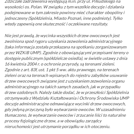
Zdziczałe zadrzewienia występują m.in. przy ul. Piłsudskiego na
wysokości os. Polan. W związku z tym wszelkie decyzje i działania
podejmowane w tym zakresie powinny mieć charakter obopólny i
jednoczesny (Spółdzielnia, Miasto Poznań, inne podmioty). Tylko
wtedy zapewnią one skuteczność i oczekiwane rezultaty.
Nie jest prawdą, że wycinka wszystkich drzew owocowych jest
zwolniona spod rygoru uzyskania zezwolenia administracyjnego
(taka informacja została przekazana na spotkaniu zorganizowanym
przez WZKiB UMP). Zgodnie z obowiązującymi przepisami tereny o
dostępie publicznym (spółdzielcze osiedla), w świetle ustawy z dnia
16 kwietnia 2004 r. o ochronie przyrody, są terenami zieleni.
Zgodnie z art. 83f, ust. 1 pkt 5 ww. aktu prawnego, na terenach
zieleni oraz na terenach wpisanych do rejestru zabytków usuwanie
drzew owocowych związane jest z uzyskaniem zezwolenia organu
administracyjnego na takich samych zasadach, jak w przypadku
drzew ozdobnych. Należy także dodać, że w przeszłości Spółdzielnia
otrzymywała z Wydziału Kształtowania i Ochrony Środowiska UMP
decyzje administracyjne odmawiające wycinki drzew owocowych,
gdy jedyną przyczyną było wytwarzanie owoców. W uzasadnieniu
tłumaczono, że wytwarzanie owoców i zrzucanie liści to naturalne
procesy fizjologiczne drzew, a w obowiązku zarządcy
nieruchomości jest utrzymanie porządku w ich otoczeniu.