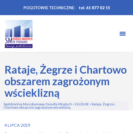
POGOTOWIE TECHNICZNE:
tel. 61 877 02 15
Rataje, Żegrze i Chartowo
obszarem zagrożonym
wścieklizną
Spółdzielnia Mieszkaniowa Osiedle Młodych
>
OGÓLNE
>
Rataje, Żegrze i
Chartowo obszarem zagrożonym wścieklizną
4 LIPCA 2019