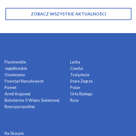
ZOBACZ WSZYSTKIE AKTUALNOŚCI
OSIEDLA
Piastowskie
Lecha
Jagiellońskie
Czecha
Oświecenia
Tysiąclecia
Powstań Narodowych
Stare Żegrze
Pomet
Polan
Armii Krajowej
Orła Białego
Bohaterów II Wojny Światowej
Rusa
Rzeczypospolitej
DOMY KULTURY
Na Skarpie