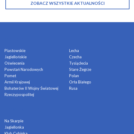
ZOBACZ WSZYSTKIE AKTUALNOŚCI
OSIEDLA
Piastowskie
Lecha
Jagiellońskie
Czecha
Oświecenia
Tysiąclecia
Powstań Narodowych
Stare Żegrze
Pomet
Polan
Armii Krajowej
Orła Białego
Bohaterów II Wojny Światowej
Rusa
Rzeczypospolitej
DOMY KULTURY
Na Skarpie
Jagiellonka
Klub Cybinka