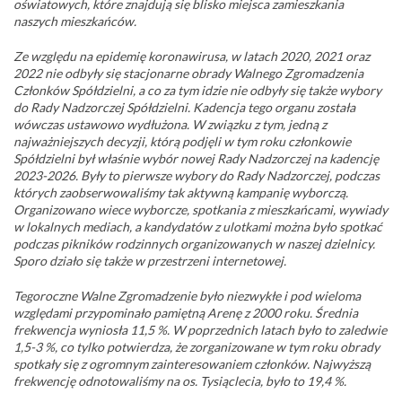
oświatowych, które znajdują się blisko miejsca zamieszkania
naszych mieszkańców.
Ze względu na epidemię koronawirusa, w latach 2020, 2021 oraz
2022 nie odbyły się stacjonarne obrady Walnego Zgromadzenia
Członków Spółdzielni, a co za tym idzie nie odbyły się także wybory
do Rady Nadzorczej Spółdzielni. Kadencja tego organu została
wówczas ustawowo wydłużona. W związku z tym, jedną z
najważniejszych decyzji, którą podjęli w tym roku członkowie
Spółdzielni był właśnie wybór nowej Rady Nadzorczej na kadencję
2023-2026. Były to pierwsze wybory do Rady Nadzorczej, podczas
których zaobserwowaliśmy tak aktywną kampanię wyborczą.
Organizowano wiece wyborcze, spotkania z mieszkańcami, wywiady
w lokalnych mediach, a kandydatów z ulotkami można było spotkać
podczas pikników rodzinnych organizowanych w naszej dzielnicy.
Sporo działo się także w przestrzeni internetowej.
Tegoroczne Walne Zgromadzenie było niezwykłe i pod wieloma
względami przypominało pamiętną Arenę z 2000 roku. Średnia
frekwencja wyniosła 11,5 %. W poprzednich latach było to zaledwie
1,5-3 %, co tylko potwierdza, że zorganizowane w tym roku obrady
spotkały się z ogromnym zainteresowaniem członków. Najwyższą
frekwencję odnotowaliśmy na os. Tysiąclecia, było to 19,4 %.