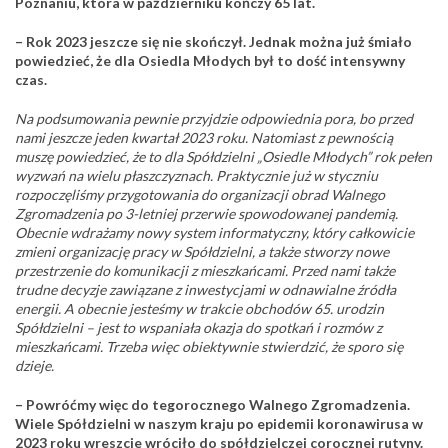
Poznaniu, która w październiku kończy 65 lat.
– Rok 2023 jeszcze się nie skończył. Jednak można już śmiało
powiedzieć, że dla Osiedla Młodych był to dość intensywny
czas.
Na podsumowania pewnie przyjdzie odpowiednia pora, bo przed
nami jeszcze jeden kwartał 2023 roku. Natomiast z pewnością
muszę powiedzieć, że to dla Spółdzielni „Osiedle Młodych” rok pełen
wyzwań na wielu płaszczyznach. Praktycznie już w styczniu
rozpoczęliśmy przygotowania do organizacji obrad Walnego
Zgromadzenia po 3-letniej przerwie spowodowanej pandemią.
Obecnie wdrażamy nowy system informatyczny, który całkowicie
zmieni organizację pracy w Spółdzielni, a także stworzy nowe
przestrzenie do komunikacji z mieszkańcami. Przed nami także
trudne decyzje zawiązane z inwestycjami w odnawialne źródła
energii. A obecnie jesteśmy w trakcie obchodów 65. urodzin
Spółdzielni – jest to wspaniała okazja do spotkań i rozmów z
mieszkańcami. Trzeba więc obiektywnie stwierdzić, że sporo się
dzieje.
– Powróćmy więc do tegorocznego Walnego Zgromadzenia.
Wiele Spółdzielni w naszym kraju po epidemii koronawirusa w
2023 roku wreszcie wróciło do spółdzielczej corocznej rutyny.