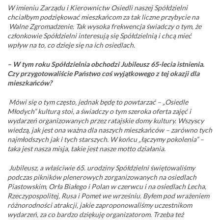
W imieniu Zarządu i Kierownictw Osiedli naszej Spółdzielni
chciałbym podziękować mieszkańcom za tak liczne przybycie na
Walne Zgromadzenie. Tak wysoka frekwencja świadczy o tym, że
członkowie Spółdzielni interesują się Spółdzielnią i chcą mieć
wpływ na to, co dzieje się na ich osiedlach.
– W tym roku Spółdzielnia obchodzi Jubileusz 65-lecia istnienia.
Czy przygotowaliście Państwo coś wyjątkowego z tej okazji dla
mieszkańców?
Mówi się o tym często, jednak będę to powtarzać – „Osiedle
Młodych” kulturą stoi, a świadczy o tym szeroka oferta zajęć i
wydarzeń organizowanych przez ratajskie domy kultury. Wszyscy
wiedzą, jak jest ona ważna dla naszych mieszkańców – zarówno tych
najmłodszych jak i tych starszych. W końcu „łączymy pokolenia” –
taka jest nasza misja, takie jest nasze motto działania.
Jubileusz, a właściwie 65. urodziny Spółdzielni świętowaliśmy
podczas pikników plenerowych zorganizowanych na osiedlach
Piastowskim, Orła Białego i Polan w czerwcu i na osiedlach Lecha,
Rzeczypospolitej, Rusa i Pomet we wrześniu. Byłem pod wrażeniem
różnorodności atrakcji, jakie zaproponowaliśmy uczestnikom
wydarzeń, za co bardzo dziękuję organizatorom. Trzeba też