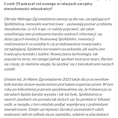
Covid-19 pokazał coś nowego w relacjach zarządcy
nieruchomości-mieszkańcy?
Obrady Walnego Zgromadzenia zawsze są dla nas, zarządzających
Spółdzielnią, niezwykle wartościowe – pozwalają poznać problemy
mieszkańców, co ich trapi, co należy poprawić, ale także
umożliwiają nam przekazanie bardzo ważnych informacji, np.
dotyczących kondycji finansowej Spółdzielni, inwestycji
realizowanych na osiedlach czy przedstawienie nowej kadry
zarządzającej. Epidemia koronawirusa pokazała, jak ważny jest
tradycyjny kontakt z ludźmi. Nowoczesna technologia, tak
popularna teraz, nie zastąpi jednak spotkań twarzą w twarz. Bardzo
się cieszę, że mieliśmy okazję, by spotkać się z mieszkańcami naszych
osiedli.
Dodam też, że Walne Zgromadzenie 2023 także dla pracowników
było bardzo dużym wydarzeniem pod kątem organizacyjnym. W tym
roku po kilkuletniej przerwie spodziewaliśmy się, że frekwencja na
obradach będzie bardzo wysoka i tak też było. Spółdzielnia w
swoich zasobach nie posiada tak dużych sal, by pomieścić kilkaset
osób, w związku z tym należało podjąć współpracę z podmiotami
zewnętrznymi. Dzięki uprzejmości dyrekcji poznańskich szkół,
większość zebrań odbyła się po sąsiedzku, właśnie w placówkach