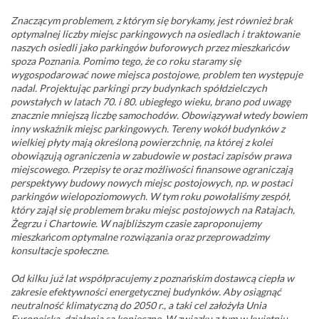
Znaczącym problemem, z którym się borykamy, jest również brak
optymalnej liczby miejsc parkingowych na osiedlach i traktowanie
naszych osiedli jako parkingów buforowych przez mieszkańców
spoza Poznania. Pomimo tego, że co roku staramy się
wygospodarować nowe miejsca postojowe, problem ten występuje
nadal. Projektując parkingi przy budynkach spółdzielczych
powstałych w latach 70. i 80. ubiegłego wieku, brano pod uwagę
znacznie mniejszą liczbę samochodów. Obowiązywał wtedy bowiem
inny wskaźnik miejsc parkingowych. Tereny wokół budynków z
wielkiej płyty mają określoną powierzchnię, na której z kolei
obowiązują ograniczenia w zabudowie w postaci zapisów prawa
miejscowego. Przepisy te oraz możliwości finansowe ograniczają
perspektywy budowy nowych miejsc postojowych, np. w postaci
parkingów wielopoziomowych. W tym roku powołaliśmy zespół,
który zajął się problemem braku miejsc postojowych na Ratajach,
Żegrzu i Chartowie. W najbliższym czasie zaproponujemy
mieszkańcom optymalne rozwiązania oraz przeprowadzimy
konsultacje społeczne.
Od kilku już lat współpracujemy z poznańskim dostawcą ciepła w
zakresie efektywności energetycznej budynków. Aby osiągnąć
neutralność klimatyczną do 2050 r., a taki cel założyła Unia
Europejska, działania są konieczne. W związku z tym w kwietniu