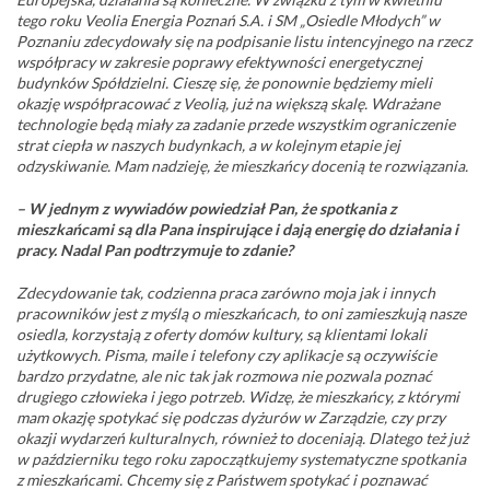
tego roku Veolia Energia Poznań S.A. i SM „Osiedle Młodych” w
Poznaniu zdecydowały się na podpisanie listu intencyjnego na rzecz
współpracy w zakresie poprawy efektywności energetycznej
budynków Spółdzielni. Cieszę się, że ponownie będziemy mieli
okazję współpracować z Veolią, już na większą skalę. Wdrażane
technologie będą miały za zadanie przede wszystkim ograniczenie
strat ciepła w naszych budynkach, a w kolejnym etapie jej
odzyskiwanie. Mam nadzieję, że mieszkańcy docenią te rozwiązania.
– W jednym z wywiadów powiedział Pan, że spotkania z
mieszkańcami są dla Pana inspirujące i dają energię do działania i
pracy. Nadal Pan podtrzymuje to zdanie?
Zdecydowanie tak, codzienna praca zarówno moja jak i innych
pracowników jest z myślą o mieszkańcach, to oni zamieszkują nasze
osiedla, korzystają z oferty domów kultury, są klientami lokali
użytkowych. Pisma, maile i telefony czy aplikacje są oczywiście
bardzo przydatne, ale nic tak jak rozmowa nie pozwala poznać
drugiego człowieka i jego potrzeb. Widzę, że mieszkańcy, z którymi
mam okazję spotykać się podczas dyżurów w Zarządzie, czy przy
okazji wydarzeń kulturalnych, również to doceniają. Dlatego też już
w październiku tego roku zapoczątkujemy systematyczne spotkania
z mieszkańcami. Chcemy się z Państwem spotykać i poznawać