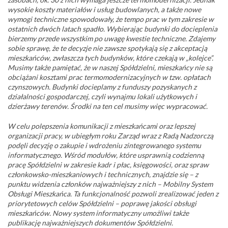
wysokie koszty materiałów i usług budowlanych, a także nowe
wymogi techniczne spowodowały, że tempo prac w tym zakresie w
ostatnich dwóch latach spadło. Wybierając budynki do docieplenia
bierzemy przede wszystkim po uwagę kwestie techniczne. Zdajemy
sobie sprawę, że te decyzje nie zawsze spotykają się z akceptacją
mieszkańców, zwłaszcza tych budynków, które czekają w „kolejce”.
Musimy także pamiętać, że w naszej Spółdzielni, mieszkańcy nie są
obciążani kosztami prac termomodernizacyjnych w tzw. opłatach
czynszowych. Budynki docieplamy z funduszy pozyskanych z
działalności gospodarczej, czyli wynajmu lokali użytkowych i
dzierżawy terenów. Środki na ten cel musimy więc wypracować.
W celu polepszenia komunikacji z mieszkańcami oraz lepszej
organizacji pracy, w ubiegłym roku Zarząd wraz z Radą Nadzorczą
podęli decyzję o zakupie i wdrożeniu zintegrowanego systemu
informatycznego. Wśród modułów, które usprawnią codzienną
pracę Spółdzielni w zakresie kadr i płac, księgowości, oraz spraw
członkowsko-mieszkaniowych i technicznych, znajdzie się – z
punktu widzenia członków najważniejszy z nich – Mobilny System
Obsługi Mieszkańca. Ta funkcjonalność pozwoli zrealizować jeden z
priorytetowych celów Spółdzielni – poprawę jakości obsługi
mieszkańców. Nowy system informatyczny umożliwi także
publikację najważniejszych dokumentów Spółdzielni.