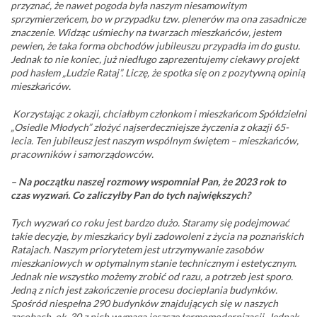
przyznać, że nawet pogoda była naszym niesamowitym
sprzymierzeńcem, bo w przypadku tzw. plenerów ma ona zasadnicze
znaczenie. Widząc uśmiechy na twarzach mieszkańców, jestem
pewien, że taka forma obchodów jubileuszu przypadła im do gustu.
Jednak to nie koniec, już niedługo zaprezentujemy ciekawy projekt
pod hasłem „Ludzie Rataj”. Liczę, że spotka się on z pozytywną opinią
mieszkańców.
Korzystając z okazji, chciałbym członkom i mieszkańcom Spółdzielni
„Osiedle Młodych” złożyć najserdeczniejsze życzenia z okazji 65-
lecia. Ten jubileusz jest naszym wspólnym świętem – mieszkańców,
pracowników i samorządowców.
– Na początku naszej rozmowy wspomniał Pan, że 2023 rok to
czas wyzwań. Co zaliczyłby Pan do tych największych?
Tych wyzwań co roku jest bardzo dużo. Staramy się podejmować
takie decyzje, by mieszkańcy byli zadowoleni z życia na poznańskich
Ratajach. Naszym priorytetem jest utrzymywanie zasobów
mieszkaniowych w optymalnym stanie technicznym i estetycznym.
Jednak nie wszystko możemy zrobić od razu, a potrzeb jest sporo.
Jedną z nich jest zakończenie procesu docieplania budynków.
Spośród niespełna 290 budynków znajdujących się w naszych
zasobach, ok. 30 z nich wymaga jeszcze termomodernizacji. Jednak