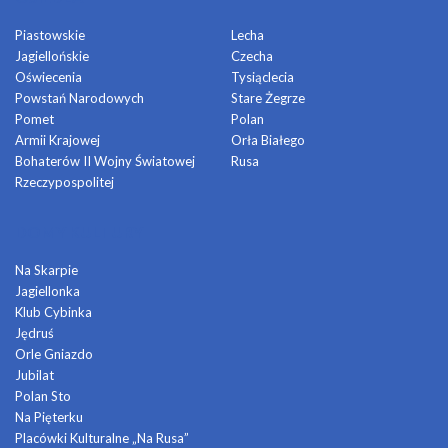
Piastowskie
Lecha
Jagiellońskie
Czecha
Oświecenia
Tysiąclecia
Powstań Narodowych
Stare Żegrze
Pomet
Polan
Armii Krajowej
Orła Białego
Bohaterów II Wojny Światowej
Rusa
Rzeczypospolitej
DOMY KULTURY
Na Skarpie
Jagiellonka
Klub Cybinka
Jędruś
Orle Gniazdo
Jubilat
Polan Sto
Na Pięterku
Placówki Kulturalne „Na Rusa”