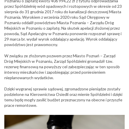
Poznaniu o zapłatę kwoty 406 994,22 zł z tytułu odprowadzania
przez Spółdzielnię wód opadowych i roztopowych w okresie od 23
sierpnia do 31 grudnia 2017 roku do kanalizacji deszczowej Miasta
Poznania. Wyrokiem z września 2020 roku Sąd Okręgowy w
Poznaniu oddalił powództwo Miasta Poznania – Zarządu Dróg
Miejskich w Poznaniu o zapłatę. Na skutek apelacji złożonej przez
powoda, Sąd Apelacyjny w Poznaniu ponownie rozpoznał sprawę i
29 marca br. wydał wyrok oddalający apelację. Wyrok oddalający
powództwo jest prawomocny.
W związku ze złożonym pozwem przez Miasto Poznań – Zarząd
Dróg Miejskich w Poznaniu, Zarząd Spółdzielni gromadził tzw.
rezerwę finansową na powyższy cel zabezpieczając w ten sposób
interesy mieszkańców i zapobiegając przed poniesieniem
nieplanowanych wydatków.
Dzięki wygranej sprawie sądowej, zgromadzone pieniądze zostały
podzielone na Kierownictwa Osiedli oraz mienie Spółdzielni i dzięki
temu będę mogły zasilić budżet przeznaczony na obecne i przyszłe
prace remontowe.