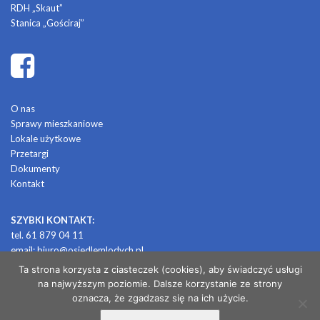
RDH „Skaut”
Stanica „Gościraj”
O nas
Sprawy mieszkaniowe
Lokale użytkowe
Przetargi
Dokumenty
Kontakt
SZYBKI KONTAKT:
tel. 61 879 04 11
email:
biuro@osiedlemlodych.pl
Ta strona korzysta z ciasteczek (cookies), aby świadczyć usługi
na najwyższym poziomie. Dalsze korzystanie ze strony
© 2026 OSIEDLE MŁODYCH
oznacza, że zgadzasz się na ich użycie.