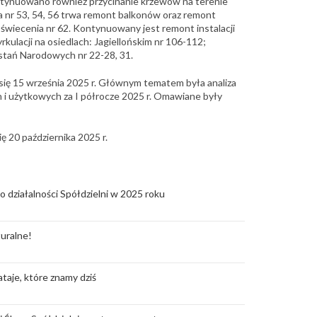
ontynuowano również przycinanie krzewów na terenie
ia nr 53, 54, 56 trwa remont balkonów oraz remont
wiecenia nr 62. Kontynuowany jest remont instalacji
rkulacji na osiedlach: Jagiellońskim nr 106-112;
stań Narodowych nr 22-28, 31.
się 15 września 2025 r. Głównym tematem była analiza
h i użytkowych za I półrocze 2025 r. Omawiane były
 20 października 2025 r.
o działalności Spółdzielni w 2025 roku
uralne!
taje, które znamy dziś