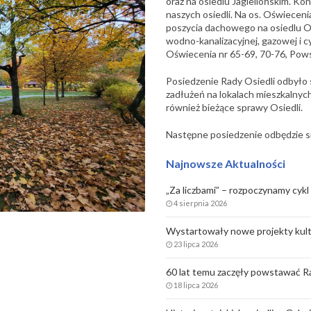
oraz na osiedlu Jagiellońskim. K
naszych osiedli. Na os. Oświecen
poszycia dachowego na osiedlu Oś
wodno-kanalizacyjnej, gazowej i cy
Oświecenia nr 65-69, 70-76, Pow
Posiedzenie Rady Osiedli odbyło 
zadłużeń na lokalach mieszkalnyc
również bieżące sprawy Osiedli.
Następne posiedzenie odbędzie się
Najnowsze Aktualności
„Za liczbami” – rozpoczynamy cykl 
4 sierpnia 2026
Wystartowały nowe projekty kult
23 lipca 2026
60 lat temu zaczęły powstawać Ra
18 lipca 2026