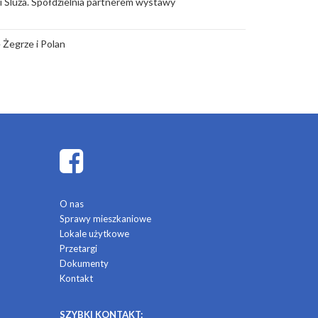
rii Śluza. Spółdzielnia partnerem wystawy
 Żegrze i Polan
O nas
Sprawy mieszkaniowe
Lokale użytkowe
Przetargi
Dokumenty
Kontakt
SZYBKI KONTAKT: