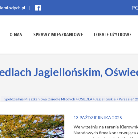
P
lemlodych.pl
|
O NAS
SPRAWY MIESZKANIOWE
LOKALE UŻYTKOWE
edlach Jagiellońskim, Oświe
Spółdzielnia Mieszkaniowa Osiedle Młodych
>
OSIEDLA
>
Jagiellońskie
>
Wrzesień 20
13 PAŹDZIERNIKA 2025
We wrześniu na terenie Kierownic
Narodowych
firma konserwująca 