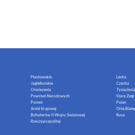
OSIEDLA
Piastowskie
Lecha
Jagiellońskie
Czecha
Oświecenia
Tysiącleci
Powstań Narodowych
Stare Żegr
Pomet
Polan
Armii Krajowej
Orła Białe
Bohaterów II Wojny Światowej
Rusa
Rzeczypospolitej