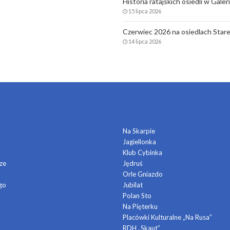
Historia ratajskich osiedli w Gale
15 lipca 2026
Czerwiec 2026 na osiedlach Stare
14 lipca 2026
DOMY KULTURY
Na Skarpie
Jagiellonka
a
Klub Cybinka
ze
Jędruś
Orle Gniazdo
go
Jubilat
Polan Sto
Na Pięterku
Placówki Kulturalne „Na Rusa”
RDH „Skaut”